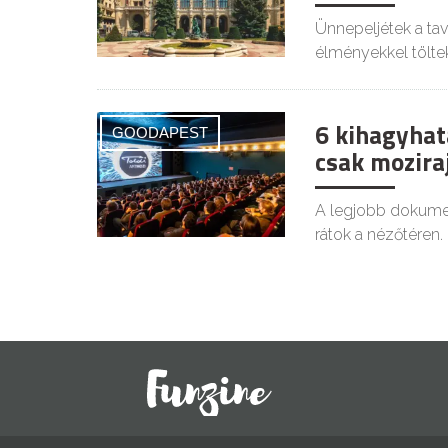
Ünnepeljétek a tava
élményekkel tölte
6 kihagyhat
GOODAPEST
csak mozir
A legjobb dokumen
rátok a nézőtéren.