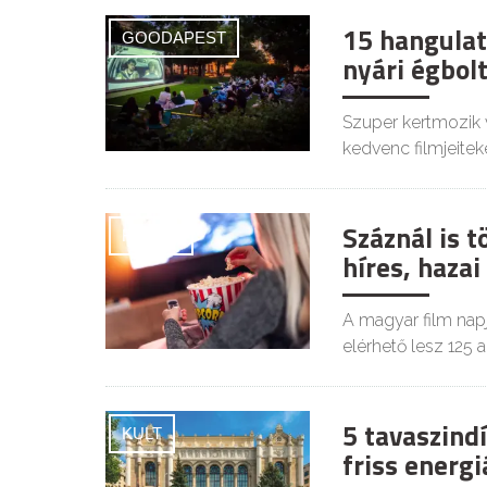
15 hangulat
GOODAPEST
nyári égbolt
Szuper kertmozik 
kedvenc filmjeiteke
Száznál is 
FILMEK
híres, haza
A magyar film napj
elérhető lesz 125 a
5 tavaszind
KULT
friss energ