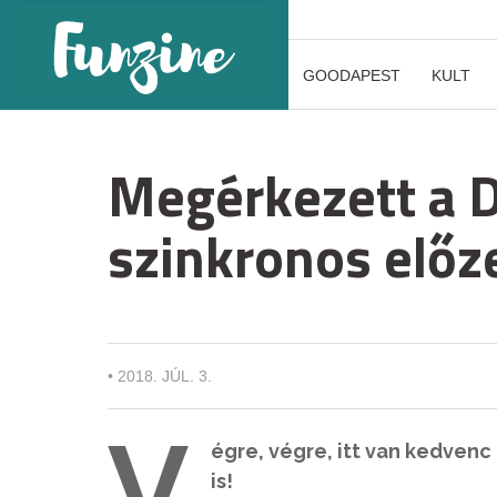
GOODAPEST
KULT
Megérkezett a
szinkronos előz
•
2018. JÚL. 3.
V
égre, végre, itt van kedvenc
is!