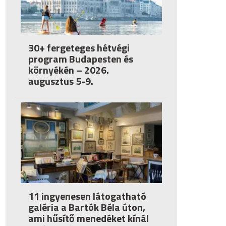
30+ fergeteges hétvégi
program Budapesten és
környékén – 2026.
augusztus 5-9.
11 ingyenesen látogatható
galéria a Bartók Béla úton,
ami hűsítő menedéket kínál