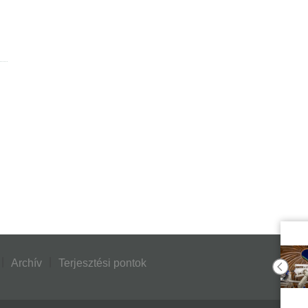
Archív
Terjesztési pontok