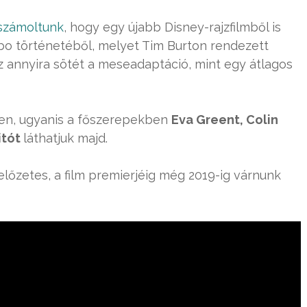
számoltunk
, hogy egy újabb Disney-rajzfilmből is
bo történetéből, melyet Tim Burton rendezett
sz annyira sötét a meseadaptáció, mint egy átlagos
tően, ugyanis a főszerepekben
Eva Greent, Colin
itót
láthatjuk majd.
előzetes, a film premierjéig még 2019-ig várnunk