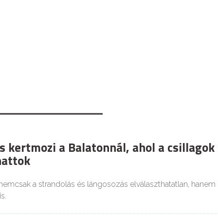
 kertmozi a Balatonnál, ahol a csillagok
hattok
 nemcsak a strandolás és lángosozás elválaszthatatlan, hanem
s.