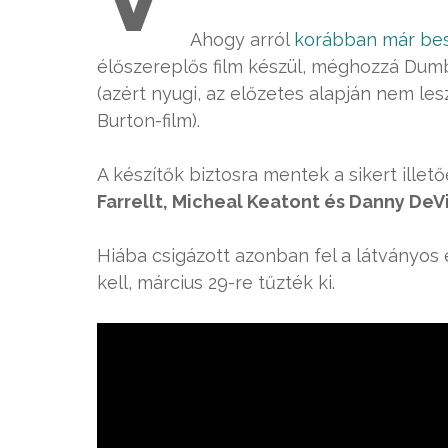
Ahogy arról
korábban már be
élőszereplős film készül, méghozzá Dum
(azért nyugi, az előzetes alapján nem le
Burton-film).
A készítők biztosra mentek a sikert ille
Farrellt, Micheal Keatont és Danny DeV
Hiába csigázott azonban fel a látványos 
kell, március 29-re tűzték ki.