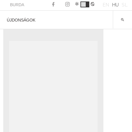
EN
HU
SL
BURDA
ÚJDONSÁGOK