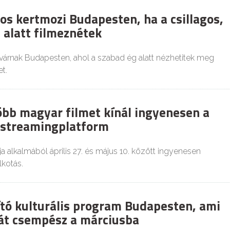
os kertmozi Budapesten, ha a csillagos,
 alatt filmeznétek
várnak Budapesten, ahol a szabad ég alatt nézhetitek meg
t.
több magyar filmet kínál ingyenesen a
i streamingplatform
a alkalmából április 27. és május 10. között ingyenesen
lkotás.
ító kulturális program Budapesten, ami
iát csempész a márciusba