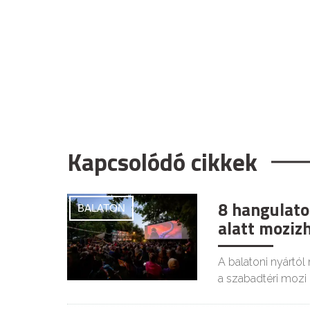
Kapcsolódó cikkek
8 hangulatos
BALATON
alatt moziz
A balatoni nyártól
a szabadtéri mozi i