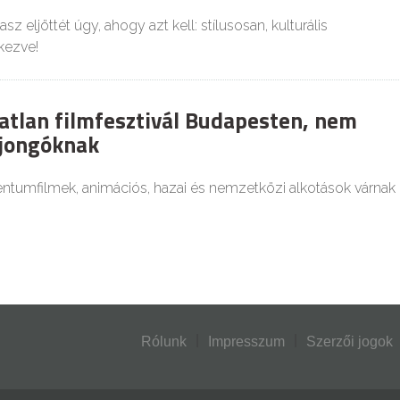
sz eljöttét úgy, ahogy azt kell: stílusosan, kulturális
kezve!
atlan filmfesztivál Budapesten, nem
ajongóknak
tumfilmek, animációs, hazai és nemzetközi alkotások várnak
Rólunk
Impresszum
Szerzői jogok