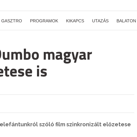
GASZTRO
PROGRAMOK
KIKAPCS
UTAZÁS
BALATON
 Dumbo magyar
etese is
 elefántunkról szóló film szinkronizált előzetese