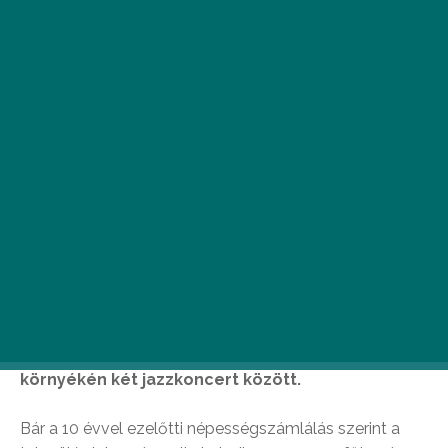
I
dén 7. alkalommal rendezik meg a
Paloznaki Jazzpiknike
t, augusztus 2-a és 4-
e között, a Balaton egyik csodálatosan
szép településén. Megmutatjuk, milyen
látnivalókat érdemes megnézned Paloznakon és
környékén két jazzkoncert között.
Bár a 10 évvel ezelőtti népességszámlálás szerint a