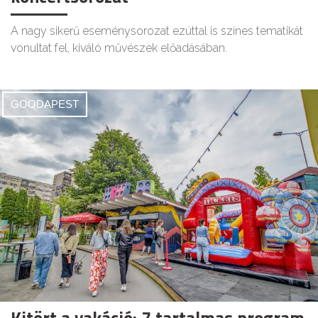
A nagy sikerű eseménysorozat ezúttal is színes tematikát
vonultat fel, kiváló művészek előadásában.
GOODAPEST
Kitört a vakáció: 7 tartalmas program