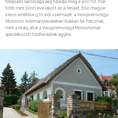
település lakossága alig haladja meg a 400 főt, már
több mint 5000 éve lakott ez a terület. Első magyar
írásos említése 970-ből származik, a Veszprémvölgyi
Monostor Adománylevelében bukkan fel Paloznak,
mint a király által a Veszprémvölgyi Monostornak
ajándékozott földterületek egyike.