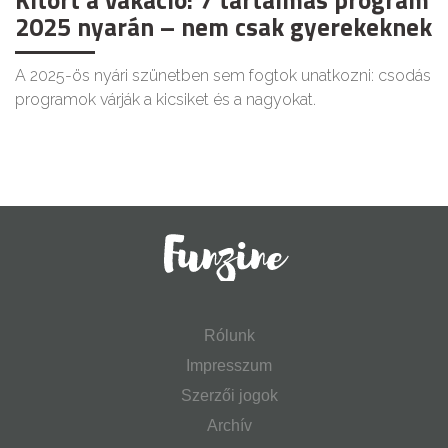
2025 nyarán – nem csak gyerekeknek
A 2025-ös nyári szünetben sem fogtok unatkozni: csodás
programok várják a kicsiket és a nagyokat.
Rólunk
Impresszum
Szerzői jogok
Archív