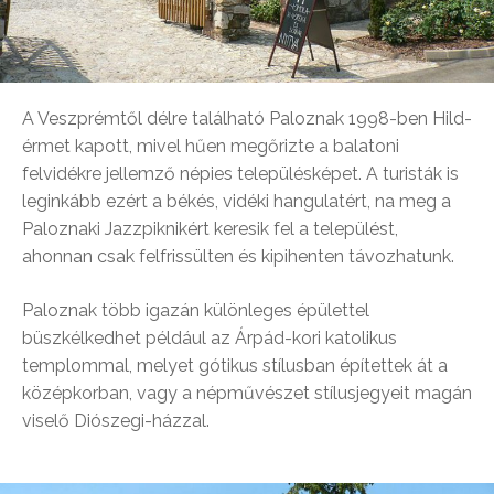
A Veszprémtől délre található Paloznak 1998-ben Hild-
érmet kapott, mivel hűen megőrizte a balatoni
felvidékre jellemző népies településképet. A turisták is
leginkább ezért a békés, vidéki hangulatért, na meg a
Paloznaki Jazzpiknikért keresik fel a települést,
ahonnan csak felfrissülten és kipihenten távozhatunk.
Paloznak több igazán különleges épülettel
büszkélkedhet például az Árpád-kori katolikus
templommal, melyet gótikus stílusban építettek át a
középkorban, vagy a népművészet stílusjegyeit magán
viselő Diószegi-házzal.