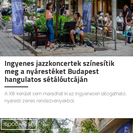
Ingyenes jazzkoncertek színesítik
meg a nyárestéket Budapest
hangulatos sétálóutcáján
A XIII. kerület sem maradhat ki az ingyenesen látogatható,
nyáresti zenés rendezvényekből.
GOODAPEST