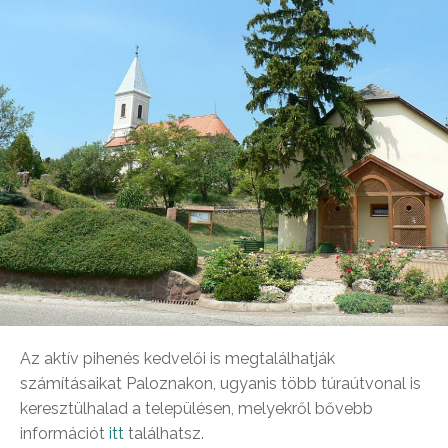
Az aktív pihenés kedvelői is megtalálhatják
számításaikat Paloznakon, ugyanis több túraútvonal is
keresztülhalad a településen, melyekről bővebb
információt
itt
találhatsz.