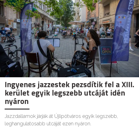
Ingyenes jazzestek pezsdítik fel a XIII.
kerület egyik legszebb utcáját idén
nyáron
Jazzdallamok járják át Újlipótváros egyik legszebb,
leghangulatosabb utcáját ezen nyáron.