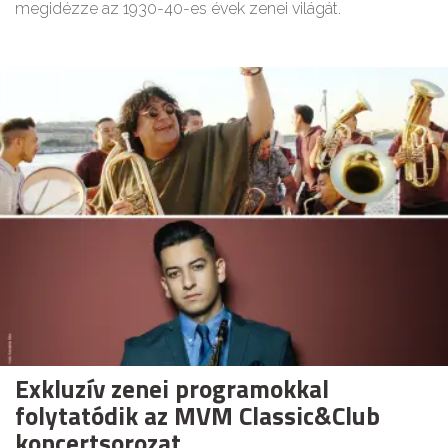
megidézze az 1930-40-es évek zenei világát.
KULT
Exkluzív zenei programokkal
folytatódik az MVM Classic&Club
koncertsorozat