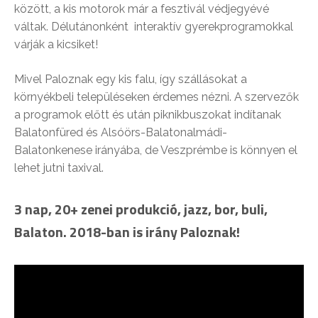
között, a kis motorok már a fesztivál védjegyévé
váltak. Délutánonként interaktív gyerekprogramokkal
várják a kicsiket!
Mivel Paloznak egy kis falu, így szállásokat a
környékbeli településeken érdemes nézni. A szervezők
a programok előtt és után piknikbuszokat indítanak
Balatonfüred és Alsóörs-Balatonalmádi-
Balatonkenese irányába, de Veszprémbe is könnyen el
lehet jutni taxival.
3 nap, 20+ zenei produkció, jazz, bor, buli,
Balaton. 2018-ban is irány Paloznak!