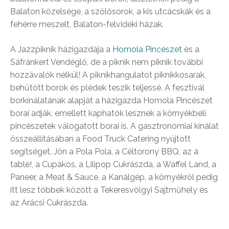
Balaton közelsége, a szőlősorok, a kis utcácskák és a
fehérre meszelt, Balaton-felvidéki házak.
A Jazzpiknik házigazdája a
Homola Pincészet
és a
Sáfránkert Vendéglő, de a piknik nem piknik további
hozzávalók nélkül! A piknikhangulatot piknikkosarak,
behűtött borok és plédek teszik teljessé. A fesztivál
borkínálatának alapját a házigazda Homola Pincészet
borai adják, emellett kaphatók lesznek a környékbeli
pincészetek válogatott borai is. A gasztronómiai kínálat
összeállításában a Food Truck Catering nyújtott
segítséget. Jön a Pola Pola, a Céltorony BBQ, az á
table!, a Cupákos, a Lilipop Cukrászda, a Waffel Land, a
Paneer, a Meat & Sauce, a Kanálgép, a környékről pedig
itt lesz többek között a Tekeresvölgyi Sajtműhely és
az Arácsi Cukrászda.