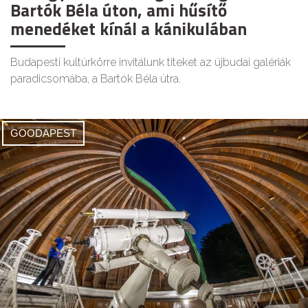
Bartók Béla úton, ami hűsítő
menedéket kínál a kánikulában
Budapesti kultúrkörre invitálunk titeket az újbudai galériák
paradicsomába, a Bartók Béla útra.
GOODAPEST