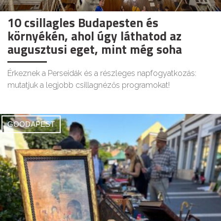
10 csillagles Budapesten és
környékén, ahol úgy láthatod az
augusztusi eget, mint még soha
Érkeznek a Perseidák és a részleges napfogyatkozás:
mutatjuk a legjobb csillagnézős programokat!
GOODAPEST