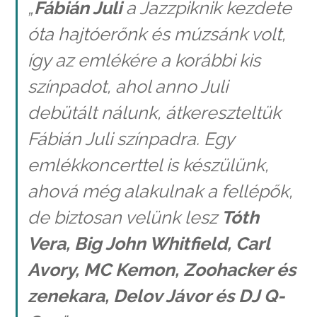
„
Fábián Juli
a Jazzpiknik kezdete
óta hajtóerőnk és múzsánk volt,
így az emlékére a korábbi kis
színpadot, ahol anno Juli
debütált nálunk, átkereszteltük
Fábián Juli színpadra. Egy
emlékkoncerttel is készülünk,
ahová még alakulnak a fellépők,
de biztosan velünk lesz
Tóth
Vera, Big John Whitfield, Carl
Avory, MC Kemon, Zoohacker és
zenekara, Delov Jávor és DJ Q-