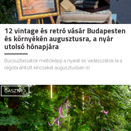
12 vintage és retró vásár Budapesten
és környékén augusztusra, a nyár
utolsó hónapjára
Búcsúztassátok méltóképp a nyarat és vadásszátok le a
régóta áhított kincseket augusztusban is!
GASZTRO