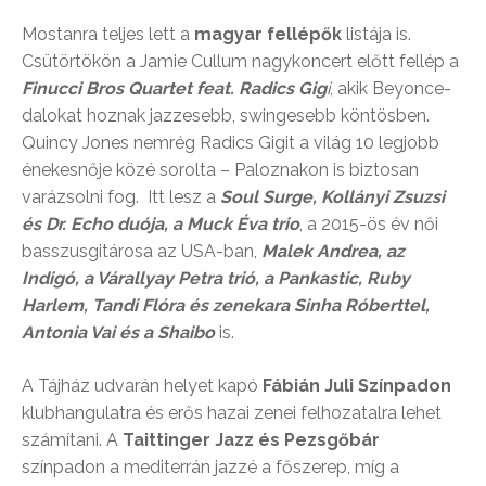
Mostanra teljes lett a
magyar fellépők
listája is.
Csütörtökön a Jamie Cullum nagykoncert előtt fellép a
Finucci Bros Quartet feat. Radics Gig
i
, akik Beyonce-
dalokat hoznak jazzesebb, swingesebb köntösben.
Quincy Jones nemrég Radics Gigit a világ 10 legjobb
énekesnője közé sorolta – Paloznakon is biztosan
varázsolni fog. Itt lesz a
Soul Surge, Kollányi Zsuzsi
és Dr. Echo duója, a Muck Éva trio
, a 2015-ös év női
basszusgitárosa az USA-ban,
Malek Andrea, az
Indigó, a Várallyay Petra trió, a Pankastic, Ruby
Harlem, Tandi Flóra és zenekara Sinha Róberttel,
Antonia Vai és a Shaibo
is.
A Tájház udvarán helyet kapó
Fábián Juli Színpadon
klubhangulatra és erős hazai zenei felhozatalra lehet
számítani. A
Taittinger Jazz és Pezsgőbár
színpadon a mediterrán jazzé a főszerep, míg a