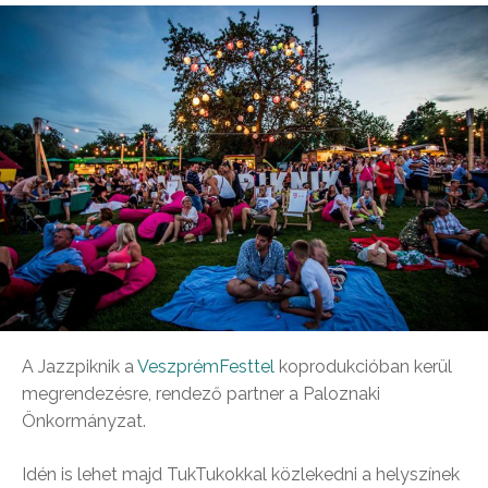
A Jazzpiknik a
VeszprémFesttel
koprodukcióban kerül
megrendezésre, rendező partner a Paloznaki
Önkormányzat.
Idén is lehet majd TukTukokkal közlekedni a helyszínek