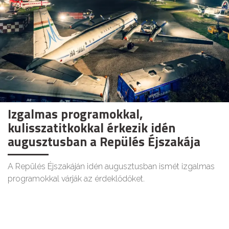
Izgalmas programokkal,
kulisszatitkokkal érkezik idén
augusztusban a Repülés Éjszakája
A Repülés Éjszakáján idén augusztusban ismét izgalmas
programokkal várják az érdeklődőket.