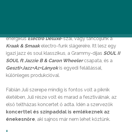
2018-ban itt az idő, hogy egy karnyújtásnyira a
vízparttól együtt hullámozzunk
Jamie Cullum
hol
őrült, hol elringató zongorajátékára, elkalandozzunk a
funky, a swing és a hiphop világába a hihetetlenül
energikus
Electro Deluxe
-szal, vagy táncoljunk a
Kraak & Smaak
electro-funk slágereire. Itt lesz egy
igazi jazz és soul klasszikus, a Grammy-díjas
SOUL II
SOUL ft Jazzie B & Caron Wheeler
csapata, és a
Geszti+Jazz+Az+Lányok
is egyedi felállással,
különleges produkcióval.
Fábián Juli szerepe mindig is fontos volt a piknik
életében, Juli része volt és marad a fesztiválnak, az
első teltházas koncertet ő adta. Idén a szervezők
koncerttel és színpaddal is emlékeznek az
énekesnőre
, aki sajnos már nem lehet köztünk.