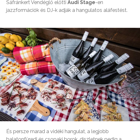
Sáfránkert Vendéglő előtti
Audi Stage
-en
jazzformációk és DJ-k adják a hangulatos aláfestést.
És persze marad a vidéki hangulat, a legjobb
balatonfüredi és csopaki borok, díszletnek pedig a