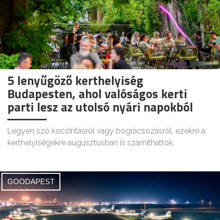
5 lenyűgöző kerthelyiség
Budapesten, ahol valóságos kerti
parti lesz az utolsó nyári napokból
Legyen szó koccintásról vagy bográcsozásról, ezekre a
kerthelyiségekre augusztusban is számíthattok.
GOODAPEST