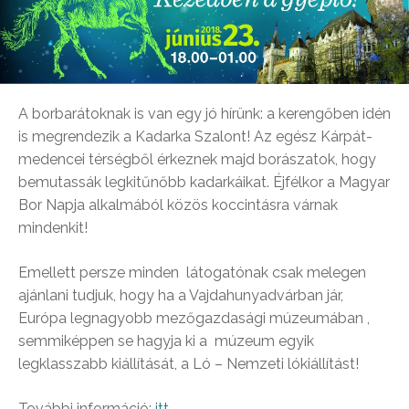
A borbarátoknak is van egy jó hírünk: a kerengőben idén
is megrendezik a Kadarka Szalont! Az egész Kárpát-
medencei térségből érkeznek majd borászatok, hogy
bemutassák legkitűnőbb kadarkáikat. Éjfélkor a Magyar
Bor Napja alkalmából közös koccintásra várnak
mindenkit!
Emellett persze minden látogatónak csak melegen
ajánlani tudjuk, hogy ha a Vajdahunyadvárban jár,
Európa legnagyobb mezőgazdasági múzeumában ,
semmiképpen se hagyja ki a múzeum egyik
legklasszabb kiállítását, a Ló – Nemzeti lókiállítást!
További információ:
itt.