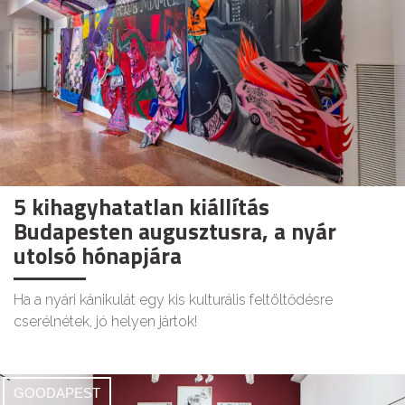
5 kihagyhatatlan kiállítás
Budapesten augusztusra, a nyár
utolsó hónapjára
Ha a nyári kánikulát egy kis kulturális feltöltődésre
cserélnétek, jó helyen jártok!
GOODAPEST