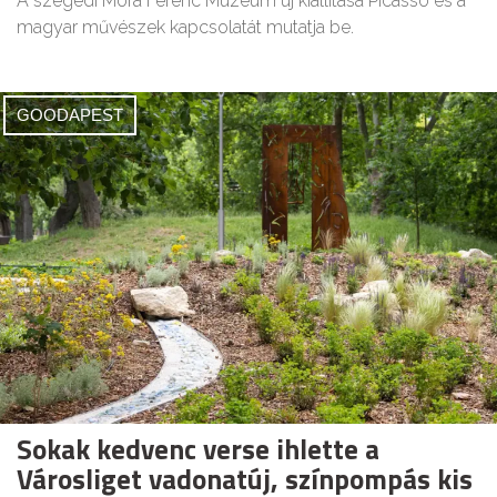
A szegedi Móra Ferenc Múzeum új kiállítása Picasso és a
magyar művészek kapcsolatát mutatja be.
GOODAPEST
Sokak kedvenc verse ihlette a
Városliget vadonatúj, színpompás kis