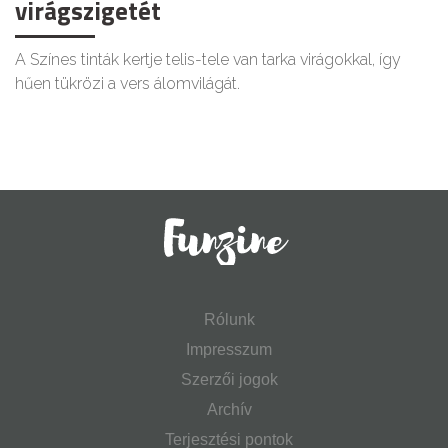
virágszigetét
A Színes tinták kertje telis-tele van tarka virágokkal, így
hűen tükrözi a vers álomvilágát.
Rólunk
Impresszum
Szerzői jogok
Archív
Terjesztési pontok