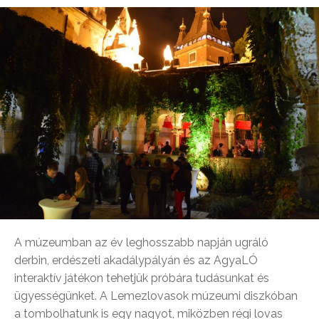
A múzeumban az év leghosszabb napján ugráló
derbin, erdészeti akadálypályán és az AgyaLÓ
interaktív játékon tehetjük próbára tudásunkat és
ügyességünket. A Lemezlovasok múzeumi diszkóban
a tombolhatunk is egy nagyot, miközben régi lovas