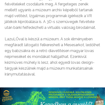
felvételeket csodálunk meg. A fergeteges zenék
mellett ugyanis a múzeum archív képeiből tartanak
majd vetítést. Izgalmas programnak ígérkezik a VR
játékok kipróbálása is. A 3D-s szemüvegek felvétele
után bárki felfedezheti a virtuális valóság birodalmát.
LazuLÓval is készül a múzeum. A sok élményeben
megfáradt látogató felkeresheti a Mesesarkot, ledőlhet
egy babzsákra és a retró diavetítésen magyar lovas
népmeséket és mondákat hallgathat. Ezenkívül
kézműves műhely is lesz, ahol egyedi lovas design-
tárgyak készülnek majd a múzeum munkatársainak
iránymutatásával.