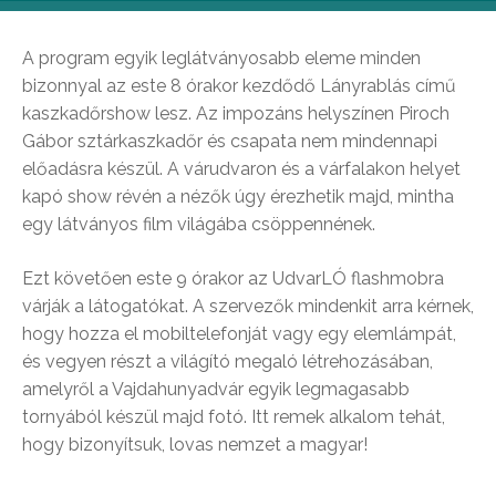
A program egyik leglátványosabb eleme minden
bizonnyal az este 8 órakor kezdődő Lányrablás című
kaszkadőrshow lesz. Az impozáns helyszínen Piroch
Gábor sztárkaszkadőr és csapata nem mindennapi
előadásra készül. A várudvaron és a várfalakon helyet
kapó show révén a nézők úgy érezhetik majd, mintha
egy látványos film világába csöppennének.
Ezt követően este 9 órakor az UdvarLÓ flashmobra
várják a látogatókat. A szervezők mindenkit arra kérnek,
hogy hozza el mobiltelefonját vagy egy elemlámpát,
és vegyen részt a világító megaló létrehozásában,
amelyről a Vajdahunyadvár egyik legmagasabb
tornyából készül majd fotó. Itt remek alkalom tehát,
hogy bizonyítsuk, lovas nemzet a magyar!