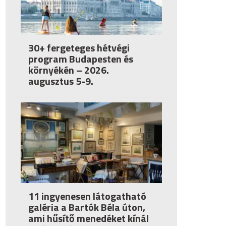
30+ fergeteges hétvégi
program Budapesten és
környékén – 2026.
augusztus 5-9.
11 ingyenesen látogatható
galéria a Bartók Béla úton,
ami hűsítő menedéket kínál