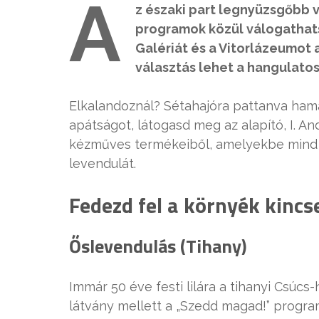
A
z északi part legnyüzsgőbb 
programok közül válogathatsz
Galériát és a Vitorlázeumot 
választás lehet a hangulatos
Elkalandoznál? Sétahajóra pattanva ham
apátságot, látogasd meg az alapító, I. An
kézműves termékeiből, amelyekbe mind b
levendulát.
Fedezd fel a környék kincse
Őslevendulás (Tihany)
Immár 50 éve festi lilára a tihanyi Csúcs
látvány mellett a „Szedd magad!” prog