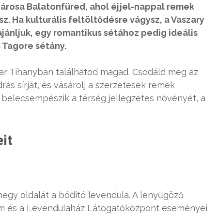
városa Balatonfüred, ahol éjjel-nappal remek
. Ha kulturális feltöltődésre vágysz, a Vaszary
ajánljuk, egy romantikus sétához pedig ideális
 Tagore sétány.
ar Tihanyban találhatod magad. Csodáld meg az
drás sírját, és vásárolj a szerzetesek remek
elecsempészik a térség jellegzetes növényét, a
it
-hegy oldalát a bódító levendula. A lenyűgöző
ram és a Levendulaház Látogatóközpont eseményei