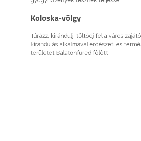
gyógynövények tesznek teljessé.
Koloska-völgy
Túrázz, kirándulj, töltődj fel a város zajá
kirándulás alkalmával erdészeti és term
területet Balatonfüred fölött