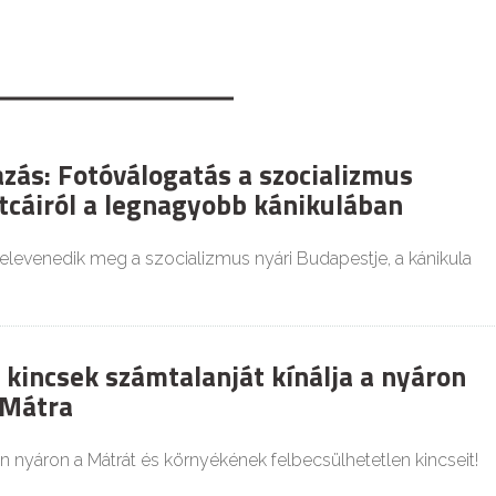
azás: Fotóválogatás a szocializmus
tcáiról a legnagyobb kánikulában
elevenedik meg a szocializmus nyári Budapestje, a kánikula
 kincsek számtalanját kínálja a nyáron
 Mátra
n nyáron a Mátrát és környékének felbecsülhetetlen kincseit!