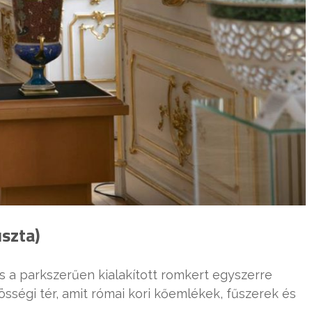
szta)
és a parkszerűen kialakított romkert egyszerre
össégi tér, amit római kori kőemlékek, fűszerek és