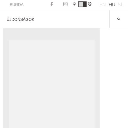
EN
HU
SL
BURDA
ÚJDONSÁGOK