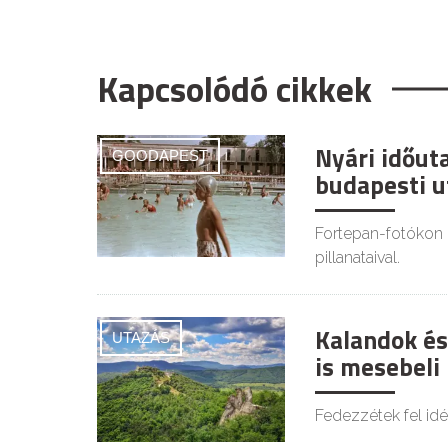
Kapcsolódó cikkek
Nyári időut
GOODAPEST
budapesti u
Fortepan-fotókon 
pillanataival.
Kalandok és
UTAZÁS
is mesebeli
Fedezzétek fel idé