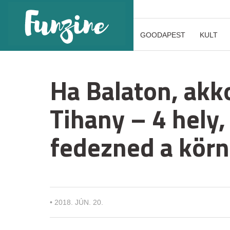
GOODAPEST
KULT
Ha Balaton, akk
Tihany – 4 hely, 
fedezned a kör
•
2018. JÚN. 20.