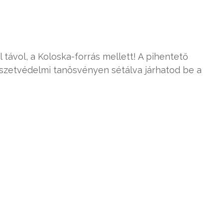
tól távol, a Koloska-forrás mellett! A pihentető
észetvédelmi tanösvényen sétálva járhatod be a