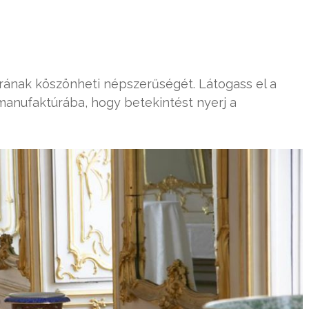
árának köszönheti népszerűségét. Látogass el a
anufaktúrába, hogy betekintést nyerj a