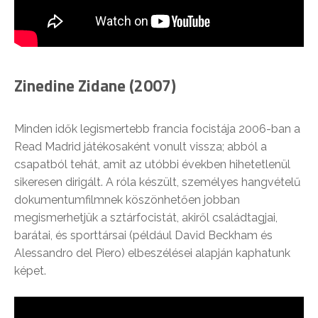
Zinedine Zidane (2007)
Minden idők legismertebb francia focistája 2006-ban a
Read Madrid játékosaként vonult vissza; abból a
csapatból tehát, amit az utóbbi években hihetetlenül
sikeresen dirigált. A róla készült, személyes hangvételű
dokumentumfilmnek köszönhetően jobban
megismerhetjük a sztárfocistát, akiről családtagjai,
barátai, és sporttársai (például David Beckham és
Alessandro del Piero) elbeszélései alapján kaphatunk
képet.