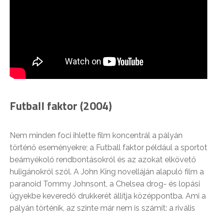
Futball faktor (2004)
Nem minden foci ihlette film koncentrál a pályán
történő eseményekre; a Futball faktor például a sportot
beárnyékoló rendbontásokról és az azokat elkövető
huligánokról szól. A John King novelláján alapuló film a
paranoid Tommy Johnsont, a Chelsea drog- és lopási
ügyekbe keveredő drukkerét állítja középpontba. Ami a
pályán történik, az szinte már nem is számít: a rivális