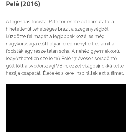
Pelé (2016)
A legendás focista, Pelé története példamutató: a
hihetetlenül tehetséges brazil a szegénységből
küzdötte fel magát a legjobbak közé, és még
nagykorúsága előtt olyan eredményt ért el, amit a
focisták egy része talán soha. A nehéz gyermekkorú,
legyőzhetetlen szellemű Pelé 17 évesen sorsdöntő
gólt lőtt a svédországi VB-n, ezzel világbajnokká tette
hazája csapatát. Élete és sikerei inspirálták ezt a filmet.