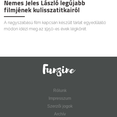
Nemes Jeles László legújabb
filmjének kulisszatitkairól
A nagyszabású film kapcsán készült tárlat egyedülálló
módon idézi meg az 1950-es évek légkörét.
Rólunk
Impresszum
Szerzői jogok
Archív