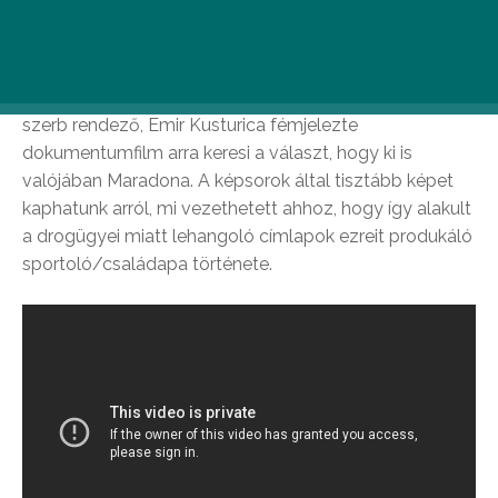
Diego Armando Maradona a futball legendás alakja, aki
tehetsége mellett a magánéletét övező botrányok
miatt került újra meg újra reflektorfénybe. Az ismert
szerb rendező, Emir Kusturica fémjelezte
dokumentumfilm arra keresi a választ, hogy ki is
valójában Maradona. A képsorok által tisztább képet
kaphatunk arról, mi vezethetett ahhoz, hogy így alakult
a drogügyei miatt lehangoló címlapok ezreit produkáló
sportoló/családapa története.