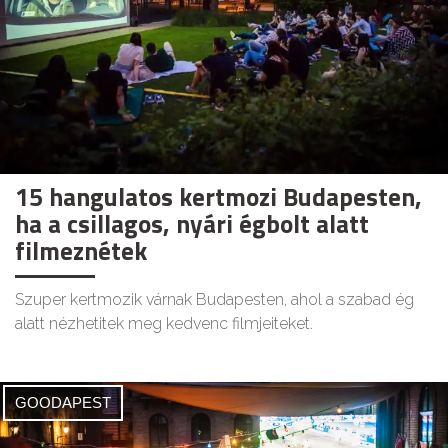
15 hangulatos kertmozi Budapesten,
ha a csillagos, nyári égbolt alatt
filmeznétek
Szuper kertmozik várnak Budapesten, ahol a szabad ég
alatt nézhetitek meg kedvenc filmjeiteket.
GOODAPEST