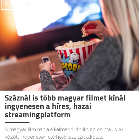
FILMEK
Száznál is több magyar filmet kínál
ingyenesen a híres, hazai
streamingplatform
A magyar film napja alkalmából április 27. és május 10.
között ingyenesen elérhető lesz 125 alkotás.