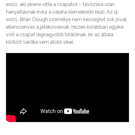
edző, aki sikerre vitte a csapatot – távozása után
hanyatlásnak indul a valaha kiemelkedő klub. Az új
edző, Brian Clough személye nem kecsegtet sok jóval:
ellenszenves a játékosoknak, hiszen korábban egyike
volt a csapat legnagyobb bírálóinak, és az általa
kiötlött taktika sem átütő siker.