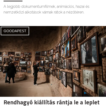
A legjobb dokumentumfilmek, animációs, hazai és
nemzetközi alkotások várnak rátok a nézőtéren.
GOODAPEST
Rendhagyó kiállítás rántja le a leplet