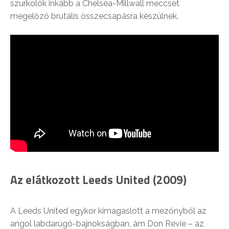
szurkolók inkább a Chelsea-Millwall meccset
megelőző brutális összecsapásra készülnek.
Az elátkozott Leeds United (2009)
A Leeds United egykor kimagaslott a mezőnyből az
angol labdarúgó-bajnokságban, ám Don Revie – az