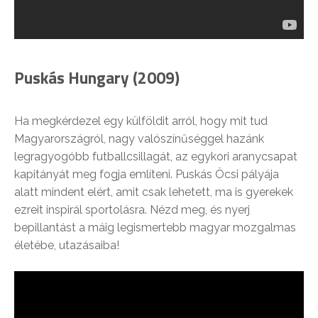
Puskás Hungary (2009)
Ha megkérdezel egy külföldit arról, hogy mit tud
Magyarországról, nagy valószínűséggel hazánk
legragyogóbb futballcsillagát, az egykori aranycsapat
kapitányát meg fogja említeni. Puskás Öcsi pályája
alatt mindent elért, amit csak lehetett, ma is gyerekek
ezreit inspirál sportolásra. Nézd meg, és nyerj
bepillantást a máig legismertebb magyar mozgalmas
életébe, utazásaiba!