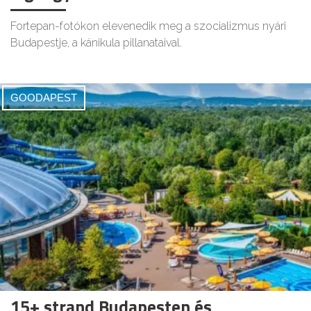
Fortepan-fotókon elevenedik meg a szocializmus nyári
Budapestje, a kánikula pillanataival.
GOODAPEST
15+ strand Budapesten és