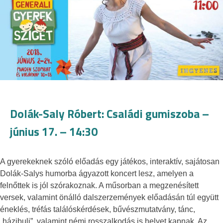
Dolák-Saly Róbert: Családi gumiszoba –
június 17. – 14:30
A gyerekeknek szóló előadás egy játékos, interaktív, sajátosan
Dolák-Salys humorba ágyazott koncert lesz, amelyen a
felnőttek is jól szórakoznak. A műsorban a megzenésített
versek, valamint önálló dalszerzemények előadásán túl együtt
éneklés, tréfás találóskérdések, bűvészmutatvány, tánc,
„házibuli”, valamint némi rosszalkodás is helyet kapnak. Az