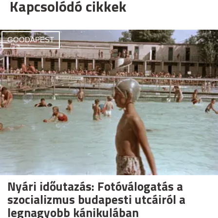
Kapcsolódó cikkek
GOODAPEST
Nyári időutazás: Fotóválogatás a
szocializmus budapesti utcáiról a
legnagyobb kánikulában