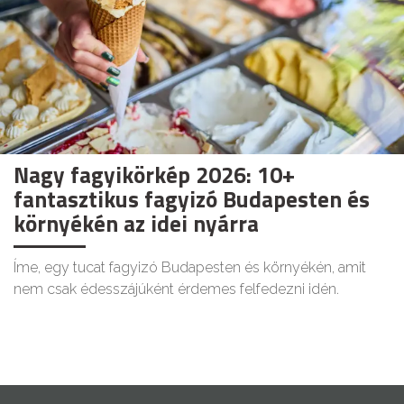
Nagy fagyikörkép 2026: 10+
fantasztikus fagyizó Budapesten és
környékén az idei nyárra
Íme, egy tucat fagyizó Budapesten és környékén, amit
nem csak édesszájúként érdemes felfedezni idén.