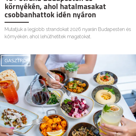
környékén, ahol hatalmasakat
csobbanhattok idén nyáron
Mutatjuk a legjobb strandokat 2026 nyarán Budapesten és
környékén, ahol lehűthetitek magatokat.
GASZTRO