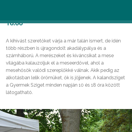
Cserkész kalandsziget – június 2. –
10:00
A kihívást szeretőket várja a már talán ismert, de idén
több részben is újragondolt akadálypálya és a
számháború. A merészeket és kíváncsikat a mese
világába kalauzoljuk el a meseerdővel, ahol a
mesehősök valódi szereplőkké válnak. Akik pedig az
alkotásban lelik örömüket, ők is jöjjenek. A kalandsziget
a Gyermek Sziget minden napján 10 és 18 óra között
látogatható.