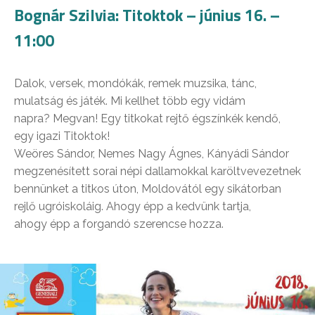
Bognár Szilvia: Titoktok – június 16. –
11:00
Dalok, versek, mondókák, remek muzsika, tánc,
mulatság és játék. Mi kellhet több egy vidám
napra? Megvan! Egy titkokat rejtő égszínkék kendő,
egy igazi Titoktok!
Weöres Sándor, Nemes Nagy Ágnes, Kányádi Sándor
megzenésített sorai népi dallamokkal karöltvevezetnek
bennünket a titkos úton, Moldovától egy sikátorban
rejlő ugróiskoláig. Ahogy épp a kedvünk tartja,
ahogy épp a forgandó szerencse hozza.