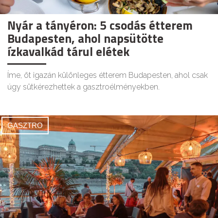
Nyár a tányéron: 5 csodás étterem
Budapesten, ahol napsütötte
ízkavalkád tárul elétek
Íme, öt igazán különleges étterem Budapesten, ahol csak
úgy sütkérezhettek a gasztroélményekben.
GASZTRO