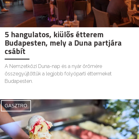
5 hangulatos, kiülős étterem
Budapesten, mely a Duna partjára
csábít
A Nemzetközi Duna-nap és a nyár örömére
összegyűjtöttük a legjobb folyóparti éttermeket
Budapesten.
GASZTRO