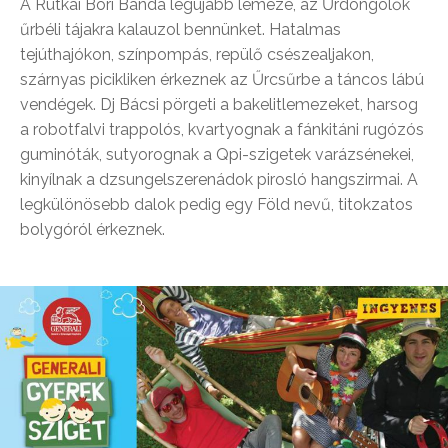
A Rutkai Bori Banda legújabb lemeze, az Űrdöngölők
űrbéli tájakra kalauzol bennünket. Hatalmas
tejúthajókon, színpompás, repülő csészealjakon,
szárnyas picikliken érkeznek az Űrcsűrbe a táncos lábú
vendégek. Dj Bácsi pörgeti a bakelitlemezeket, harsog
a robotfalvi trappolós, kvartyognak a fánkitáni rugózós
guminóták, sutyorognak a Qpi-szigetek varázsénekei,
kinyílnak a dzsungelszerenádok pirosló hangszirmai. A
legkülönösebb dalok pedig egy Föld nevű, titokzatos
bolygóról érkeznek.