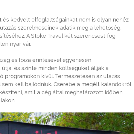
t és kedvelt elfoglaltságainkat nem is olyan nehéz
z utazás szerelmeseinek adatik meg a lehetőség,
ítéséhez. A Stoke Travel két szerencsést fog
len nyár vár.
szág és Ibiza érintésével egyenesen
útja, és szinte minden költségüket állják a
ló programokon kívül. Természetesen az utazás
 sem kell bajlódniuk. Cserébe a megélt kalandokról
 készíteni, amit a cég által meghatározott időben
alakon.