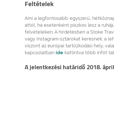
Feltételek
Ami a legfontosabb: egyszerű, hétközna
attól, ha esetenként piszkos lesz a ruhá
felvételeken. A hirdetésben a Stoke Tra
vagy Instagram-sztárokat keresnek; a le
viszont az európai tartózkodási hely, val
kapcsolatban
ide
kattintva több infót tal
A jelentkezési határidő 2018. ápri