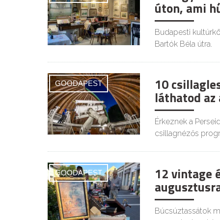
úton, ami h
Budapesti kultúrkör
Bartók Béla útra.
10 csillagl
GOODAPEST
láthatod az
Érkeznek a Persei
csillagnézős prog
12 vintage 
GOODAPEST
augusztusra
Búcsúztassátok mél