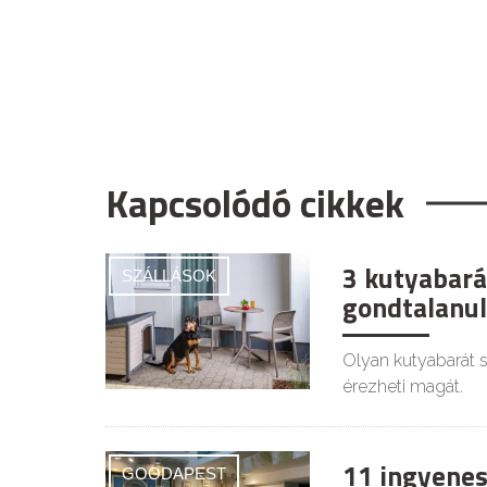
Kapcsolódó cikkek
3 kutyabará
SZÁLLÁSOK
gondtalanul
Olyan kutyabarát s
érezheti magát.
11 ingyenes
GOODAPEST