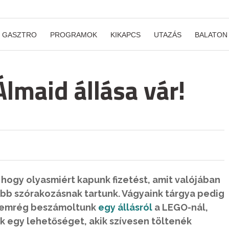
GASZTRO
PROGRAMOK
KIKAPCS
UTAZÁS
BALATON
lmaid állása vár!
 hogy olyasmiért kapunk fizetést, amit valójában
bb szórakozásnak tartunk. Vágyaink tárgya pedig
 nemrég beszámoltunk
egy állásról
a LEGO-nál,
k egy lehetőséget, akik szívesen töltenék