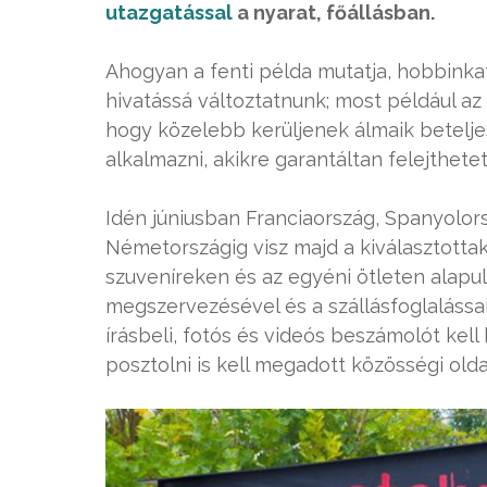
utazgatással
a nyarat, főállásban.
Ahogyan a fenti példa mutatja, hobbinka
hivatássá változtatnunk; most például a
hogy közelebb kerüljenek álmaik beteljes
alkalmazni, akikre garantáltan felejthetet
Idén júniusban Franciaország, Spanyolor
Németországig visz majd a kiválasztottak 
szuveníreken és az egyéni ötleten alapu
megszervezésével és a szállásfoglalással
írásbeli, fotós és videós beszámolót kell
posztolni is kell megadott közösségi old