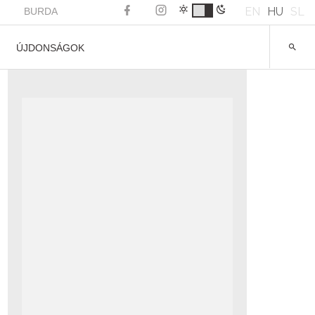
EN
HU
SL
BURDA
ÚJDONSÁGOK