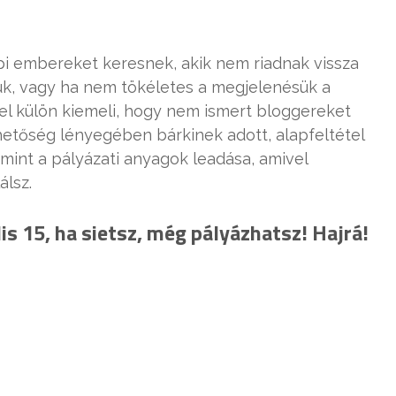
pi embereket keresnek, akik nem riadnak vissza
juk, vagy ha nem tökéletes a megjelenésük a
vel külön kiemeli, hogy nem ismert bloggereket
hetőség lényegében bárkinek adott, alapfeltétel
amint a pályázati anyagok leadása, amivel
álsz.
lis 15, ha sietsz, még pályázhatsz! Hajrá!