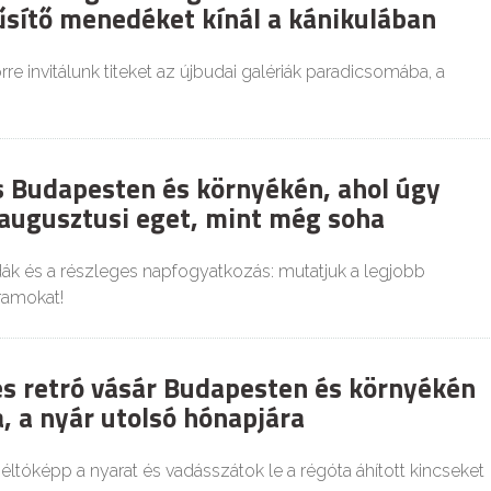
űsítő menedéket kínál a kánikulában
re invitálunk titeket az újbudai galériák paradicsomába, a
es Budapesten és környékén, ahol úgy
 augusztusi eget, mint még soha
dák és a részleges napfogyatkozás: mutatjuk a legjobb
ramokat!
és retró vásár Budapesten és környékén
, a nyár utolsó hónapjára
tóképp a nyarat és vadásszátok le a régóta áhított kincseket