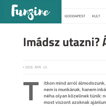
GOODAPEST
KULT
Imádsz utazni? Á
•
2018. ÁPR. 13.
T
itkon mind arról álmodozunk,
nem is munkának, hanem inká
néha olyan közelinek tűnik:
most viszont azoknak ajánlun