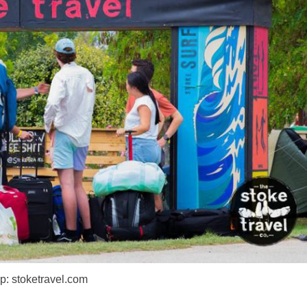
p: stoketravel.com