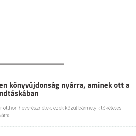
len könyvújdonság nyárra, aminek ott a
andtáskában
ár otthon heverésznétek, ezek közül bármelyik tökéletes
yárra.