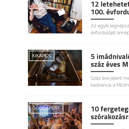
12 letehete
KIKAPCS
100. évford
Az egyik legnépsz
évfordulóját ünnep
5 imádnival
KIKAPCS
száz éves M
Száz éve jelent m
kedvence, a Micim
10 fergeteg
GOODAPEST
szórakozásr