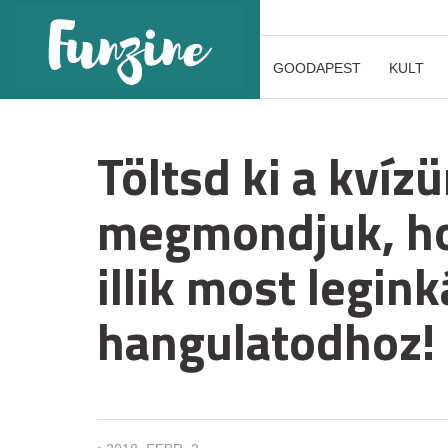
GOODAPEST
KULT
Töltsd ki a kvíz
megmondjuk, ho
illik most legin
hangulatodhoz!