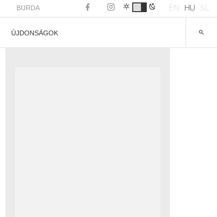
EN
HU
SL
BURDA
ÚJDONSÁGOK