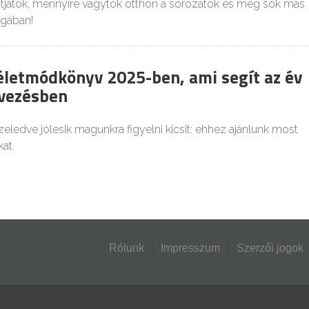
tjátok, mennyire vagytok otthon a sorozatok és még sok más
ágában!
 életmódkönyv 2025-ben, ami segít az év
rvezésben
ledve jólesik magunkra figyelni kicsit: ehhez ajánlunk most
at.
Rólunk
Impresszum
Szerzői jogok