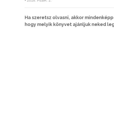
•
2018. FEBR. 2.
Ha szeretsz olvasni, akkor mindenképp
hogy melyik könyvet ajánljuk neked l