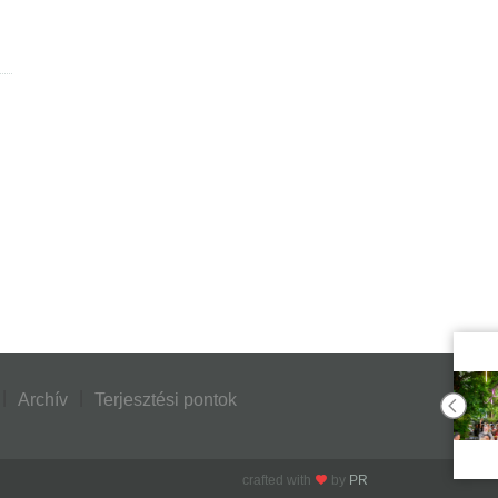
Archív
Terjesztési pontok
crafted with
by
PR