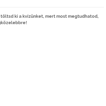
 töltsd ki a kvízünket, mert most megtudhatod,
egközelebbre!