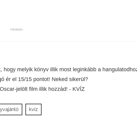
, hogy melyik könyv illik most leginkább a hangulatodho
ó ér el 15/15 pontot! Neked sikerül?
car-jelölt film illik hozzád! - KVÍZ
yvajánló
kvíz