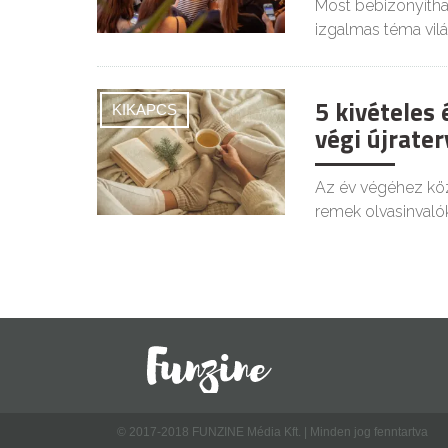
Most bebizonyítha
izgalmas téma vil
5 kivételes
KIKAPCS
végi újrate
Az év végéhez köze
remek olvasinvalók
© 2017-2018 FUNZINE Média Kft. | Minden jog fenntartva