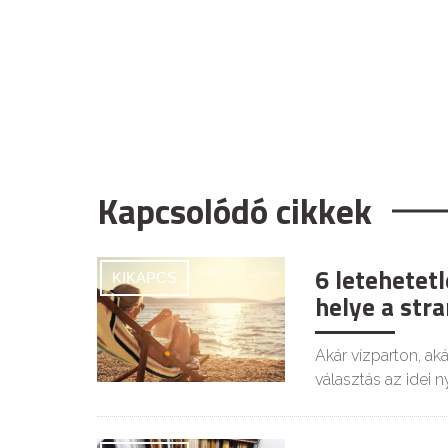
Kapcsolódó cikkek
6 letehetet
KIKAPCS
helye a str
Akár vízparton, ak
választás az idei n