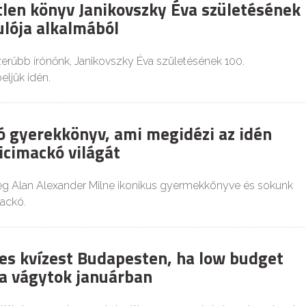
tlen könyv Janikovszky Éva születésének
ulója alkalmából
erűbb írónőnk, Janikovszky Éva születésének 100.
eljük idén.
ó gyerekkönyv, ami megidézi az idén
icimackó világát
eg Alan Alexander Milne ikonikus gyermekkönyve és sokunk
ackó.
es kvízest Budapesten, ha low budget
a vágytok januárban