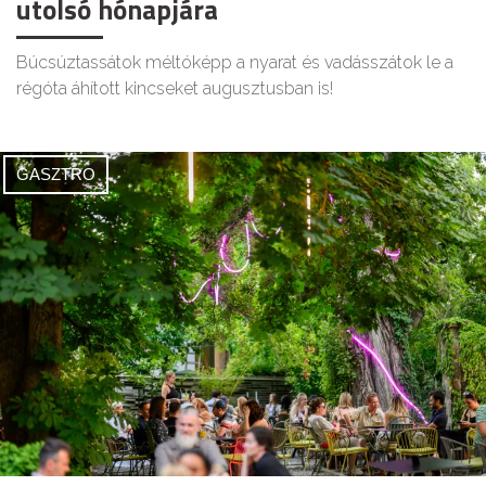
utolsó hónapjára
Búcsúztassátok méltóképp a nyarat és vadásszátok le a
régóta áhított kincseket augusztusban is!
GASZTRO