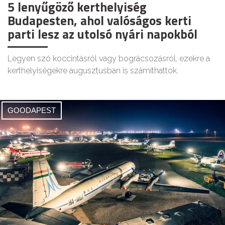
5 lenyűgöző kerthelyiség
Budapesten, ahol valóságos kerti
parti lesz az utolsó nyári napokból
Legyen szó koccintásról vagy bográcsozásról, ezekre a
kerthelyiségekre augusztusban is számíthattok.
GOODAPEST