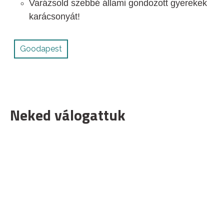
Varázsold szebbé állami gondozott gyerekek
karácsonyát!
Goodapest
Neked válogattuk