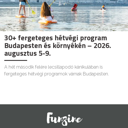
30+ fergeteges hétvégi program
Budapesten és környékén – 2026.
augusztus 5-9.
A hét második felére lecsillapodó kánikulában is
fergeteges hétvégi programok várnak Budapesten.