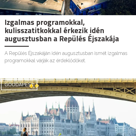
Izgalmas programokkal,
kulisszatitkokkal érkezik idén
augusztusban a Repülés Éjszakája
A Repülés Éjszakáján idén augusztusban ismét izgalmas
programokkal várják az érdeklődőket.
GOODAPEST