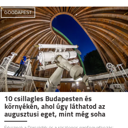
GOODAPEST
10 csillagles Budapesten és
környékén, ahol úgy láthatod az
augusztusi eget, mint még soha
Érkeznek a Perseidák és a részleges napfogyatkozás: