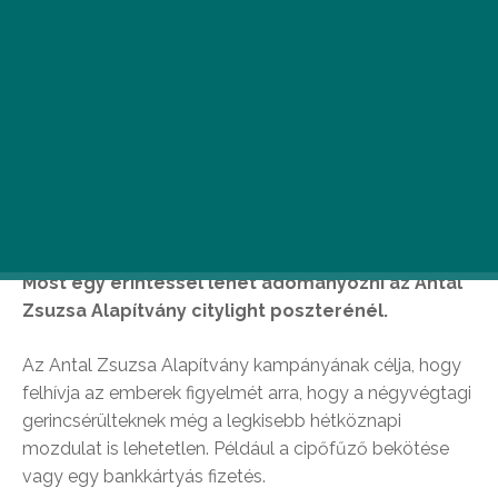
Most egy érintéssel lehet adományozni az Antal
Zsuzsa Alapítvány citylight poszterénél.
Az Antal Zsuzsa Alapítvány kampányának célja, hogy
felhívja az emberek figyelmét arra, hogy a négyvégtagi
gerincsérülteknek még a legkisebb hétköznapi
mozdulat is lehetetlen. Például a cipőfűző bekötése
vagy egy bankkártyás fizetés.