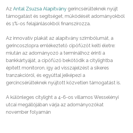
Az
Antal Zsuzsa Alapítvány
gerincsérülteknek nyújt
támogatást és segítséget, működését adományokból
és 1%-os felajánlásokból finanszírozza.
Az innovatív plakát az alapítvány szimbólumát, a
gerincoszlopra emlékeztető cipőfűzőt kelti életre:
miután az adományozó a terminálhoz érinti a
bankkártyáját, a cipőfűző bekötődik a citylightba
épített monitoron, így ad visszajelzést a sikeres
tranzakcióról, és egyúttal jelképezi a
gercincsérülteknek nyújtott közvetlen támogatást is.
A különleges citylight a 4-6-os villamos Wesselényi
utcai megállójában várja az adományozókat
november folyamán