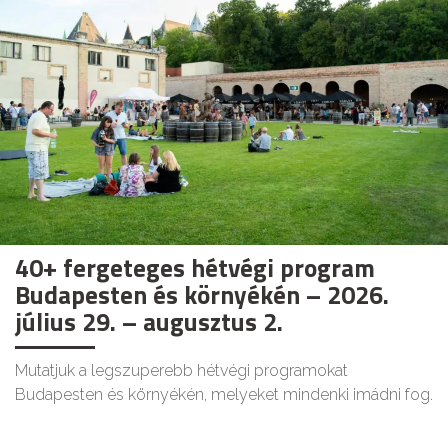
40+ fergeteges hétvégi program
Budapesten és környékén – 2026.
július 29. – augusztus 2.
Mutatjuk a legszuperebb hétvégi programokat
Budapesten és környékén, melyeket mindenki imádni fog.