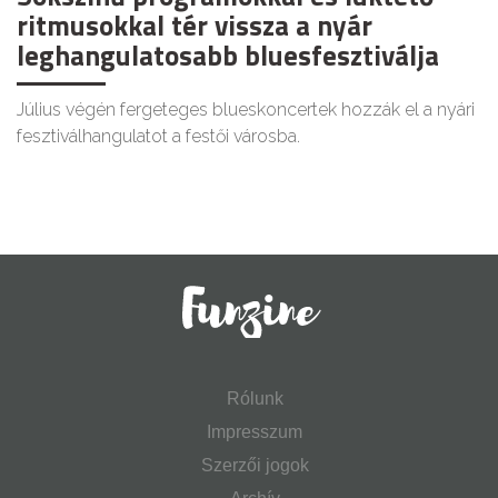
ritmusokkal tér vissza a nyár
leghangulatosabb bluesfesztiválja
Július végén fergeteges blueskoncertek hozzák el a nyári
fesztiválhangulatot a festői városba.
Rólunk
Impresszum
Szerzői jogok