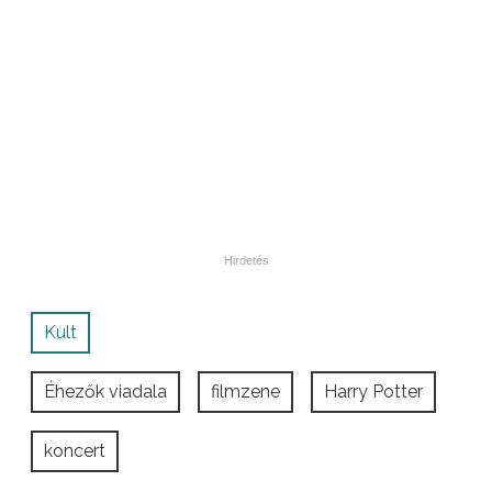
Kult
Éhezők viadala
filmzene
Harry Potter
koncert