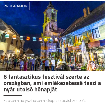
PROGRAMOK
6 fantasztikus fesztivál szerte az
országban, ami emlékezetessé teszi a
nyár utolsó hónapját
Ezeken a helyszíneken a kikapcsolódást zenei és