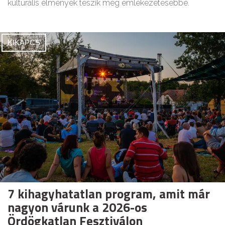
kulturális élmények teszik még emlékezetesebbé.
KIKAPCS
7 kihagyhatatlan program, amit már
nagyon várunk a 2026-os
Ördögkatlan Fesztiválon