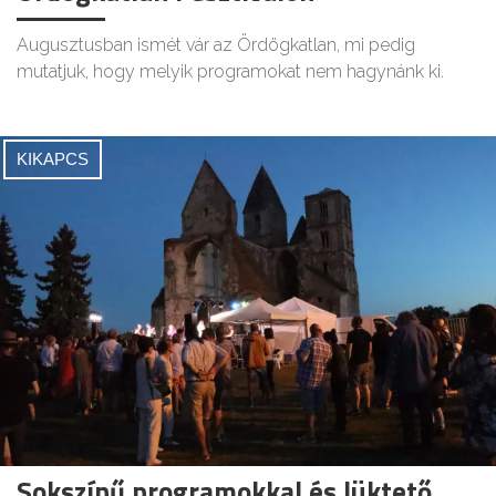
Augusztusban ismét vár az Ördögkatlan, mi pedig
mutatjuk, hogy melyik programokat nem hagynánk ki.
KIKAPCS
Sokszínű programokkal és lüktető