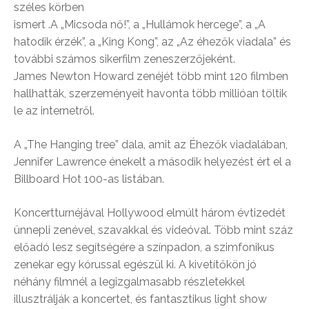
széles körben
ismert .A „Micsoda nő!”, a „Hullámok hercege”, a „A
hatodik érzék”, a „King Kong”, az „Az éhezők viadala” és
további számos sikerfilm zeneszerzőjeként.
James Newton Howard zenéjét több mint 120 filmben
hallhatták, szerzeményeit havonta több millióan töltik
le az internetről.
A „The Hanging tree” dala, amit az Éhezők viadalában,
Jennifer Lawrence énekelt a második helyezést ért el a
Billboard Hot 100-as listában.
Koncertturnéjával Hollywood elmúlt három évtizedét
ünnepli zenével, szavakkal és videóval. Több mint száz
előadó lesz segítségére a színpadon, a szimfonikus
zenekar egy kórussal egészül ki. A kivetítőkön jó
néhány filmnél a legizgalmasabb részletekkel
illusztrálják a koncertet, és fantasztikus light show