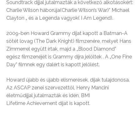
Soundtrack díjjal jutalmazták a következő alkotásokért:
Charlie Wilson háborúja(Charlie Wilson’s War)” Michael
Clayton „ és a Legenda vagyok( I Am Legend).
2009-ben Howard Grammy díjat kapott a Batman-A
sötét lovag (The Dark Knight) filmzenére, melyet Hans
Zimmerrel együtt írtak, majd a „Blood Diamond”
egész filmzenéjét is Grammy díjra jelöltek . A „One Fine
Day” filmnek egy dalért is kapott jelölést.
Howard újabb és újabb elismerések, díjak tulajdonosa.
Az ASCAP zenei szervezettől, Henry Mancini
életműdíjjal jutalmazták és idén, BMI
Lifetime Achievement díjat is kapott.