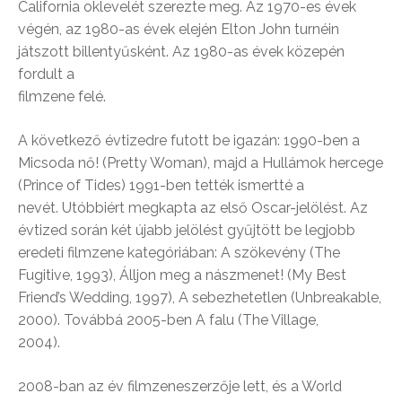
California oklevelét szerezte meg. Az 1970-es évek
végén, az 1980-as évek elején Elton John turnéin
játszott billentyűsként. Az 1980-as évek közepén
fordult a
filmzene felé.
A következő évtizedre futott be igazán: 1990-ben a
Micsoda nő! (Pretty Woman), majd a Hullámok hercege
(Prince of Tides) 1991-ben tették ismertté a
nevét. Utóbbiért megkapta az első Oscar-jelölést. Az
évtized során két újabb jelölést gyűjtött be legjobb
eredeti filmzene kategóriában: A szökevény (The
Fugitive, 1993), Álljon meg a nászmenet! (My Best
Friend’s Wedding, 1997), A sebezhetetlen (Unbreakable,
2000). Továbbá 2005-ben A falu (The Village,
2004).
2008-ban az év filmzeneszerzője lett, és a World