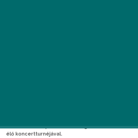
A
„Micsoda nő!”, „Az éhezők viadala” és
további számos sikerfilm
zeneszerzője, James Newton Howard
Budapestre is ellátogat 2017-ben első
élő koncertturnéjával.