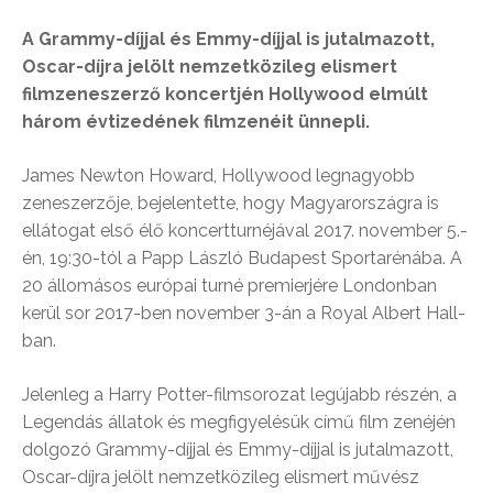
A Grammy-díjjal és Emmy-díjjal is jutalmazott,
Oscar-díjra
jelölt nemzetközileg elismert
filmzeneszerző koncertjén Hollywood elmúlt
három évtizedének filmzenéit ünnepli.
James Newton Howard, Hollywood legnagyobb
zeneszerzője, bejelentette, hogy Magyarországra is
ellátogat első élő koncertturnéjával 2017. november 5.-
én, 19:30-tól a Papp László Budapest Sportarénába. A
20 állomásos európai turné premierjére Londonban
kerül sor 2017-ben november 3-án a Royal Albert Hall-
ban.
Jelenleg a Harry Potter-filmsorozat legújabb részén, a
Legendás állatok és megfigyelésük című film zenéjén
dolgozó Grammy-díjjal és Emmy-díjjal is jutalmazott,
Oscar-díjra jelölt nemzetközileg elismert művész