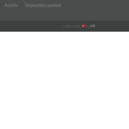
Archív
Terjesztési pontok
crafted with
by
PR