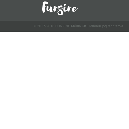
© 2017-2018 FUNZINE Média Kft. | Minden jog fenntartva