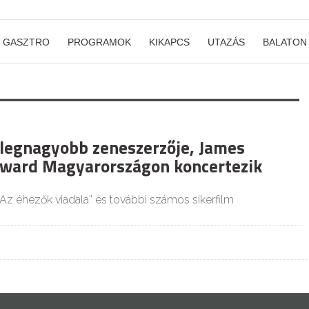
GASZTRO
PROGRAMOK
KIKAPCS
UTAZÁS
BALATON
legnagyobb zeneszerzője, James
ward Magyarországon koncertezik
„Az éhezők viadala” és további számos sikerfilm