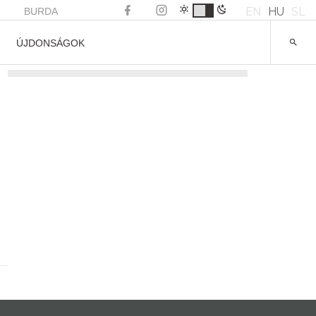
EN
HU
SL
BURDA
ÚJDONSÁGOK