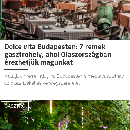
Dolce vita Budapesten: 7 remek
gasztrohely, ahol Olaszországban
érezhetjük magunkat
Mutatjuk, merre indulj, ha Budapesten is megtapasztalnád
az olasz ízeket és vendégszeretetet.
GASZTRO