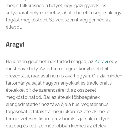
mégis felkeresnéd a helyet, egy igazi gyerek- és
kutyabarát helyre lelhetsz, ahol lehetetlenség csak egy
fogást megkóstolni. Szíved szerint végigennéd az
étlapot.
Aragvi
Ha igazán gourmet-nak tartod magad, az
Agravi
egy
must have hely. Az étterem a grúz konyha ételeit
prezentálja, ráadásul nem is akárhogyan. Grúzia minden
tartománya saját hagyományokkal és tradicionális
ételekkel bír, de szerencsére itt az összeset
megkóstolhatod. Bár az ételek többségének
elengedhetetlen hozzávalója a hús, vegetáriánus
fogásokat is találsz a menüjükön. Az ételek mellé
természetesen finom grúz borok is járnak, melyek
gazdag és telt íze még jobban kiemeli az ételek