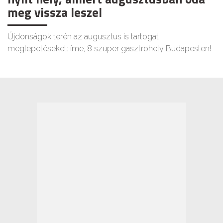
meg vissza leszel
Újdonságok terén az augusztus is tartogat
meglepetéseket: íme, 8 szuper gasztrohely Budapesten!