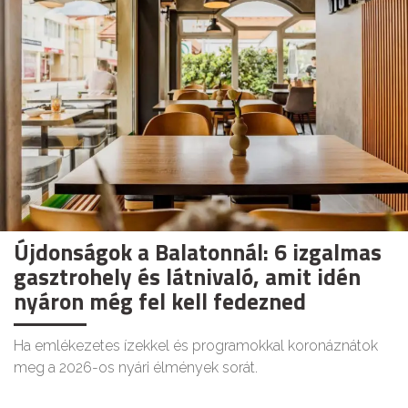
Újdonságok a Balatonnál: 6 izgalmas
gasztrohely és látnivaló, amit idén
nyáron még fel kell fedezned
Ha emlékezetes ízekkel és programokkal koronáznátok
meg a 2026-os nyári élmények sorát.