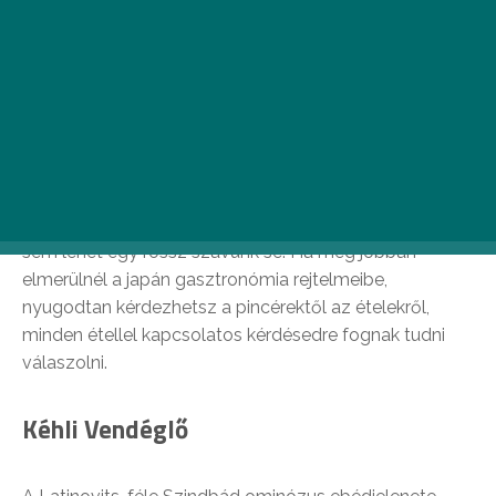
Fuji Japán Étterem
A második kerület mélyén megbúvó
Fuji Japán
Étterem
a város egyik legrégebbi japán étterme, ahol
az évtizedek alatt hibátlanra fejlesztették autentikus
receptjeiket. A város legjobb ramen levesét egész
biztosan itt eheted, és természetesen az itteni sushira
sem lehet egy rossz szavunk se. Ha még jobban
elmerülnél a japán gasztronómia rejtelmeibe,
nyugodtan kérdezhetsz a pincérektől az ételekről,
minden étellel kapcsolatos kérdésedre fognak tudni
válaszolni.
Kéhli Vendéglő