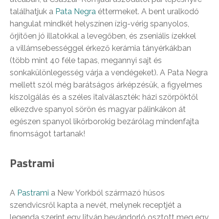
találhatjuk a
Pata Negra
éttermeket. A bent uralkodó
hangulat mindkét helyszínen ízig-vérig spanyolos,
őrjítően jó illatokkal a levegőben, és zseniális ízekkel
a villámsebességgel érkező kerámia tányérkákban
(több mint 40 féle tapas, megannyi sajt és
sonkakülönlegesség várja a vendégeket). A Pata Negra
mellett szól még barátságos árképzésük, a figyelmes
kiszolgálás és a széles italválaszték: házi szörpöktől
elkezdve spanyol sörön és magyar pálinkákon át
egészen spanyol likőrborokig bezárólag mindenfajta
finomságot tartanak!
Pastrami
A
Pastrami
a New Yorkból származó húsos
szendvicsről kapta a nevét, melynek receptjét a
legenda szerint egy litván bevándorló osztott meg egy