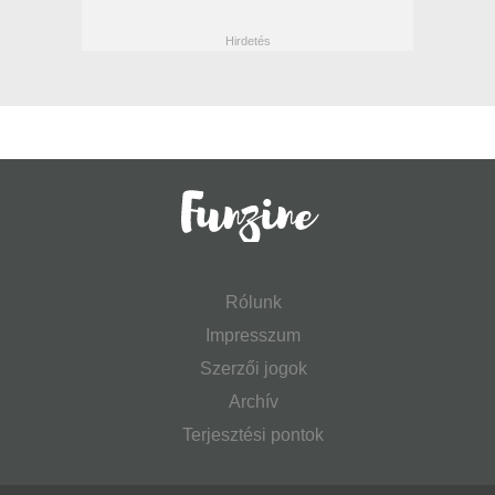
Rólunk
Impresszum
Szerzői jogok
Archív
Terjesztési pontok