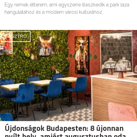
Egy remek étterem, ami egyszerre illeszkedik a park laza
hangulatához és a modern városi kultúrához.
GASZTRO
Újdonságok Budapesten: 8 újonnan
nyílt hely, amiért augusztusban oda