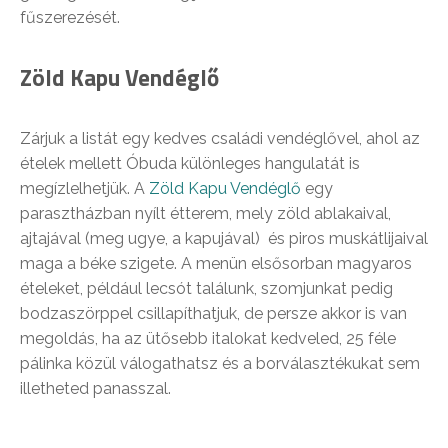
fűszerezését.
Zöld Kapu Vendéglő
Zárjuk a listát egy kedves családi vendéglővel, ahol az
ételek mellett Óbuda különleges hangulatát is
megízlelhetjük. A
Zöld Kapu Vendéglő
egy
parasztházban nyílt étterem, mely zöld ablakaival,
ajtajával (meg ugye, a kapujával) és piros muskátlijaival
maga a béke szigete. A menün elsősorban magyaros
ételeket, például lecsót találunk, szomjunkat pedig
bodzaszörppel csillapíthatjuk, de persze akkor is van
megoldás, ha az ütősebb italokat kedveled, 25 féle
pálinka közül válogathatsz és a borválasztékukat sem
illetheted panasszal.