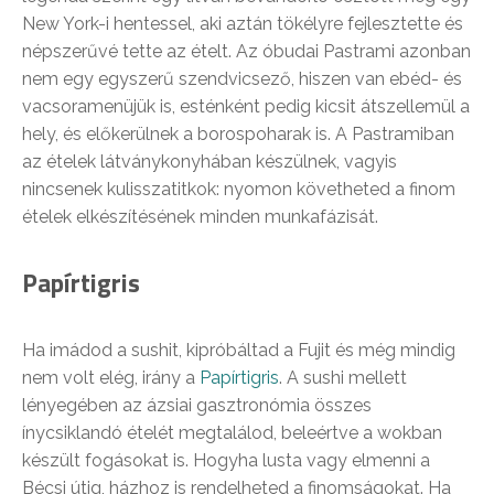
New York-i hentessel, aki aztán tökélyre fejlesztette és
népszerűvé tette az ételt. Az óbudai Pastrami azonban
nem egy egyszerű szendvicsező, hiszen van ebéd- és
vacsoramenüjük is, esténként pedig kicsit átszellemül a
hely, és előkerülnek a borospoharak is. A Pastramiban
az ételek látványkonyhában készülnek, vagyis
nincsenek kulisszatitkok: nyomon követheted a finom
ételek elkészítésének minden munkafázisát.
Papírtigris
Ha imádod a sushit, kipróbáltad a Fujit és még mindig
nem volt elég, irány a
Papírtigris
. A sushi mellett
lényegében az ázsiai gasztronómia összes
ínycsiklandó ételét megtalálod, beleértve a wokban
készült fogásokat is. Hogyha lusta vagy elmenni a
Bécsi útig, házhoz is rendelheted a finomságokat. Ha