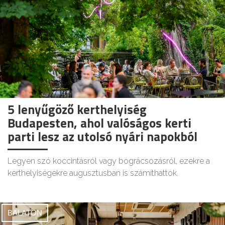
5 lenyűgöző kerthelyiség
Budapesten, ahol valóságos kerti
parti lesz az utolsó nyári napokból
Legyen szó koccintásról vagy bográcsozásról, ezekre a
kerthelyiségekre augusztusban is számíthattok.
BALATON