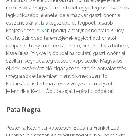
A Latinovits-féle Szindbád ominózus ebédjelenete
nem csak a magyar filmtörténet egyik legfontosabb és
legkultikusabb jelenete, de a magyar gasztronómia
esszenciájának is a legszebb és legpoétikusabb
kifejeződése. A
Kéhli
pedig, amelynek bejárata Krúdy
Gyula, Szindbád teremtőjének egykori otthonától
csupán néhány méterre található, ennek a fajta bohém,
kissé úrias, ízig-vérig óbudai hangulatú gasztronómiai
szellemiségnek a legjelesebb képviselője. Magyaros
ételek, esténként élő cigányzene, széles borválaszték
(még a sok étteremben hiánycikknek számító
kadarkából is tartanak) és szívélyes személyzet
jellemzik a Kéhlit, Óbuda saját bejáratú időgépét.
Pata Negra
Pesten a Kálvin tér kötelében, Budán a Frankel Leó
utcában, a Császár-Komjádi uszodától pár lépésnyire