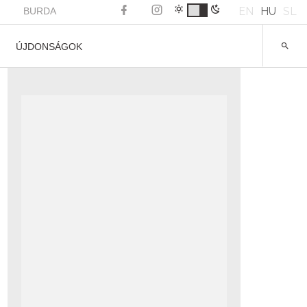
EN
HU
SL
BURDA
ÚJDONSÁGOK