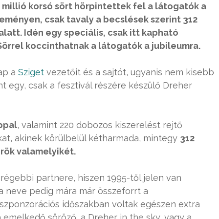
illió korsó sört hörpintettek fel a látogatók a
eményen, csak tavaly a becslések szerint 312
latt. Idén egy speciális, csak itt kapható
örrel koccinthatnak a látogatók a jubileumra.
nap a
Sziget
vezetőit és a sajtót, ugyanis nem kisebb
int egy, csak a fesztivál részére készülő Dreher
ppal
, valamint 220 dobozos kiszerelést rejtő
ókat, akinek körülbelül kétharmada, mintegy
312
rök valamelyikét.
grégebbi partnere, hiszen 1995-től jelen van
ka neve pedig mára már összeforrt a
 szponzorációs időszakban voltak egészen extra
a emelkedő söröző, a Dreher in the sky, vagy a