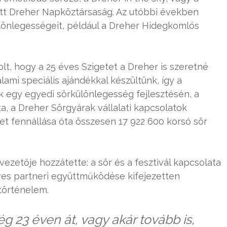
tt Dreher Napköztársaság. Az utóbbi években
ülönlegességeit, például a Dreher Hidegkomlós
olt, hogy a 25 éves Szigetet a Dreher is szeretné
i speciális ajándékkal készültünk, így a
k egy egyedi sörkülönlegesség fejlesztésén, a
ta, a Dreher Sörgyárak vállalati kapcsolatok
get fennállása óta összesen 17 922 600 korsó sör
ezetője hozzátette: a sör és a fesztivál kapcsolata
éves partneri együttműködése kifejezetten
történelem.
g 23 éven át, vagy akár tovább is,