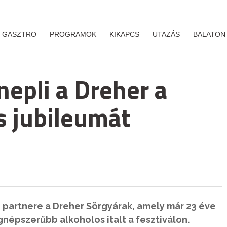
GASZTRO
PROGRAMOK
KIKAPCS
UTAZÁS
BALATON
nepli a Dreher a
s jubileumát
ó partnere a Dreher Sörgyárak, amely már 23 éve
egnépszerűbb alkoholos italt a fesztiválon.