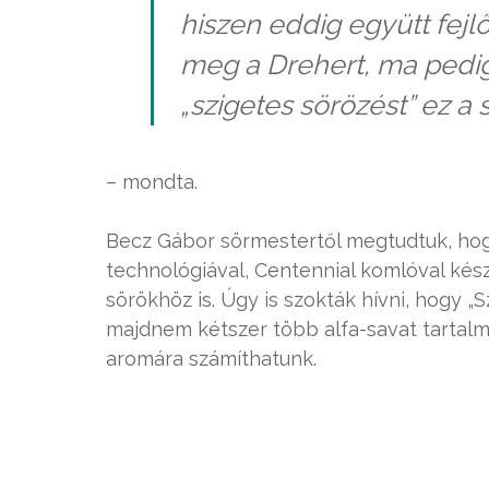
hiszen eddig együtt fejlő
meg a Drehert, ma pedig 
„szigetes sörözést” ez a 
– mondta.
Becz Gábor sörmestertől megtudtuk, hog
technológiával, Centennial komlóval kész
sörökhöz is. Úgy is szokták hívni, hogy „
majdnem kétszer több alfa-savat tartalma
aromára számíthatunk.