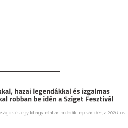
kkal, hazai legendákkal és izgalmas
al robban be idén a Sziget Fesztivál
nságok és egy kihagyhatatlan nulladik nap vár idén, a 2026-os