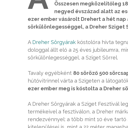
Összesen megközelítőleg 18 m
negyed évszázad alatt az es
ezer ember vásárolt Drehert a hét nap a
sörkülönlegességgel, a Dreher Sziget S
A
Dreher Sörgyárak
kóstolóra hívta teg
dologgal állt elő a 25 éves jubileumra, m
sörkülönlegességgel, a Sziget Sörrel.
Tavaly egyébként
80 söröző 500 sörcsa
hűtővitrinnel várta a Szigeten a látogat
ezer ember meg is kóstolta a Dreher sö
A Dreher Sörgyárak a Sziget Fesztivál le
termékeivel a fesztiválon, a Dreher már
rendezvénnyel: a több mint 10 éve tartó
kitelepülései is, mint a 22 méter magasb