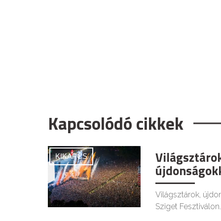
Kapcsolódó cikkek
Világsztáro
KIKAPCS
újdonságokk
Világsztárok, újdo
Sziget Fesztiválon.