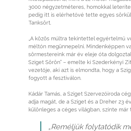
3000 négyzetméteres, homokkal leteríte
pedig itt is elérhetővé tette egyes sörk
Tanksört.
„A közös múltra tekintettel egyértelmű v
méltón megünnepelni. Mindenképpen valam
sörmestereink már év eleje óta dolgozta
Sziget Sörön” – emelte ki Szederkényi Zi
vezetője, aki azt is elmondta, hogy a Szi
fogyott a fesztiválon.
Kádár Tamás, a Sziget Szervezőiroda cégv
adja magát, de a Sziget és a Dreher 23 
különleges a céges világban, szinte már 
„Reméljük folytatódik mé