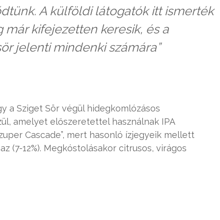
dtünk. A külföldi látogatók itt ismerték
már kifejezetten keresik, és a
sör jelenti mindenki számára”
y a Sziget Sör végül hidegkomlózásos
ül, amelyet előszeretettel használnak IPA
Szuper Cascade”, mert hasonló ízjegyeik mellett
z (7-12%). Megkóstolásakor citrusos, virágos