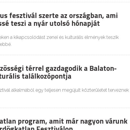
us fesztivál szerte az országban, ami
sé teszi a nyár utolsó hónapját
ken a kikapcsolódást zenei és kulturális élmények teszik
ebbé.
zösségi térrel gazdagodik a Balaton-
turális találkozópontja
sztivál alkalmából egy teljesen megújult közterületet terveznek
atlan program, amit már nagyon várunk
rdögkatlan Fesztiválon