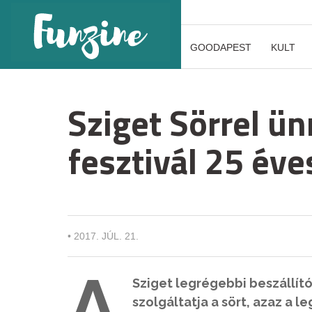
GOODAPEST
KULT
Sziget Sörrel ün
fesztivál 25 éve
•
2017. JÚL. 21.
A
Sziget legrégebbi beszállít
szolgáltatja a sört, azaz a l