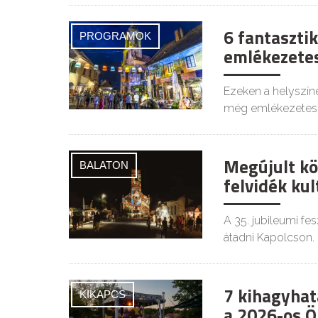
6 fantasztik
PROGRAMOK
emlékezetes
Ezeken a helyszíne
még emlékezetes
Megújult kö
BALATON
felvidék kul
A 35. jubileumi fe
átadni Kapolcson.
7 kihagyhat
KIKAPCS
a 2026-os Ö