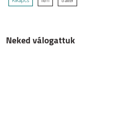
Kikapcs
film
trailer
Neked válogattuk