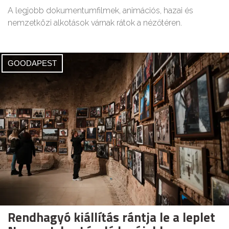
A legjobb dokumentumfilmek, animációs, hazai és
nemzetközi alkotások várnak rátok a nézőtéren.
GOODAPEST
Rendhagyó kiállítás rántja le a leplet