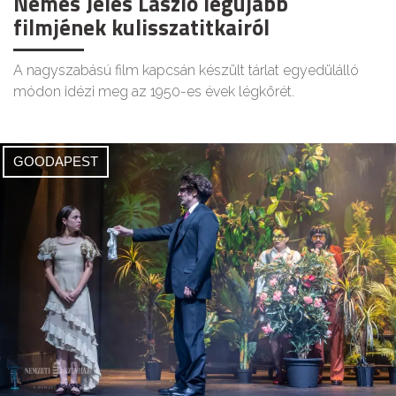
Nemes Jeles László legújabb
filmjének kulisszatitkairól
A nagyszabású film kapcsán készült tárlat egyedülálló
módon idézi meg az 1950-es évek légkörét.
GOODAPEST