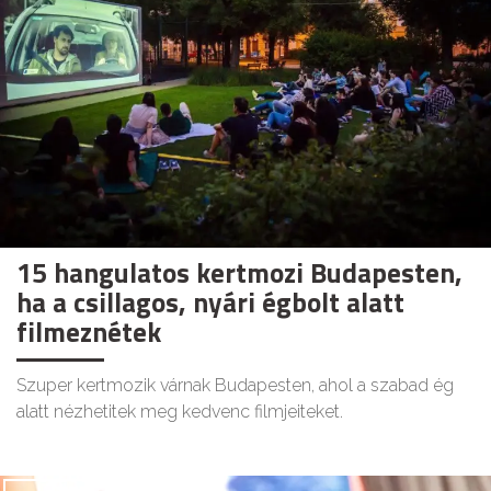
15 hangulatos kertmozi Budapesten,
ha a csillagos, nyári égbolt alatt
filmeznétek
Szuper kertmozik várnak Budapesten, ahol a szabad ég
alatt nézhetitek meg kedvenc filmjeiteket.