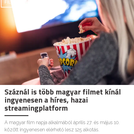
FILMEK
Száznál is több magyar filmet kínál
ingyenesen a híres, hazai
streamingplatform
A magyar film napja alkalmából április 27. és május 10.
között ingyenesen elérhető lesz 125 alkotás.