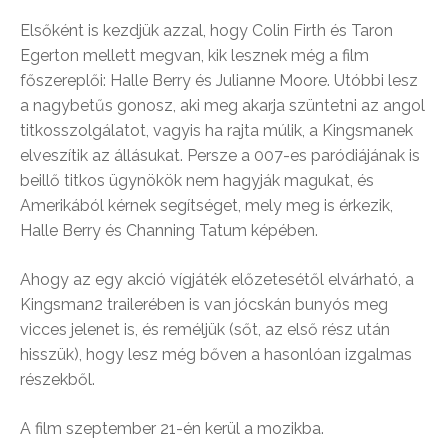
Elsőként is kezdjük azzal, hogy Colin Firth és Taron
Egerton mellett megvan, kik lesznek még a film
főszereplői: Halle Berry és Julianne Moore. Utóbbi lesz
a nagybetűs gonosz, aki meg akarja szüntetni az angol
titkosszolgálatot, vagyis ha rajta múlik, a Kingsmanek
elveszítik az állásukat. Persze a 007-es paródiájának is
beillő titkos ügynökök nem hagyják magukat, és
Amerikából kérnek segítséget, mely meg is érkezik,
Halle Berry és Channing Tatum képében.
Ahogy az egy akció vígjáték előzetesétől elvárható, a
Kingsman2 trailerében is van jócskán bunyós meg
vicces jelenet is, és reméljük (sőt, az első rész után
hisszük), hogy lesz még bőven a hasonlóan izgalmas
részekből.
A film szeptember 21-én kerül a mozikba.