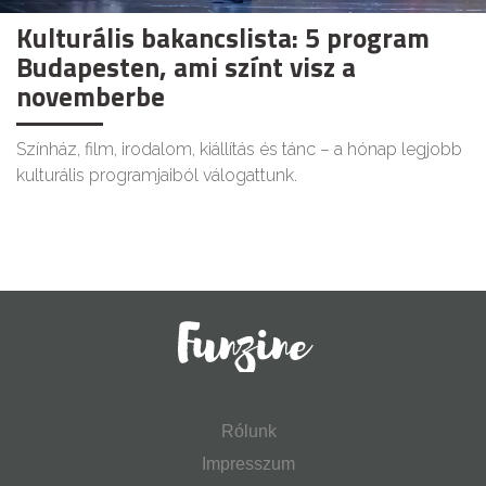
Kulturális bakancslista: 5 program
Budapesten, ami színt visz a
novemberbe
Színház, film, irodalom, kiállítás és tánc – a hónap legjobb
kulturális programjaiból válogattunk.
Rólunk
Impresszum