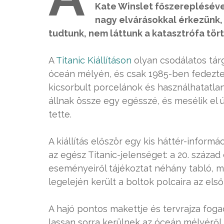
Kate Winslet főszereplésével
nagy elvárásokkal érkezünk,
tudtunk, nem láttunk a katasztrófa tör
A
Titanic Kiállításon
olyan csodálatos tár
óceán mélyén, és csak 1985-ben fedezte f
kicsorbult porcelánok és használhatatlan
állnak össze egy egésszé, és mesélik el
tette.
A kiállítás először egy kis háttér-informá
az egész Titanic-jelenséget: a 20. száza
eseményeiről tájékoztat néhány tabló, me
legelején került a boltok polcaira az első
A hajó pontos makettje és tervrajza foga
lassan sorra kerülnek az óceán mélyéről