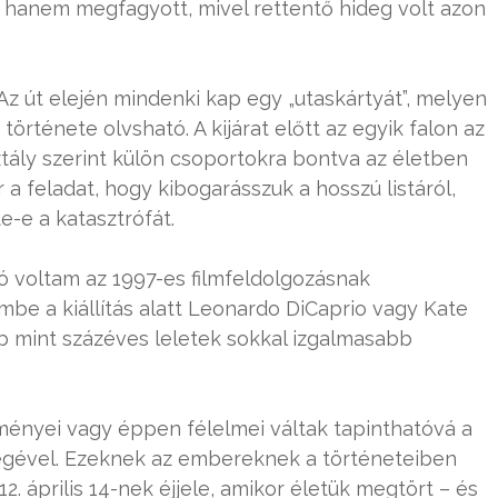
 hanem megfagyott, mivel rettentő hideg volt azon
 Az út elején mindenki kap egy „utaskártyát”, melyen
története olvsható. A kijárat előtt az egyik falon az
sztály szerint külön csoportokra bontva az életben
a feladat, hogy kibogarásszuk a hosszú listáról,
e-e a katasztrófát.
ó voltam az 1997-es filmfeldolgozásnak
be a kiállítás alatt Leonardo DiCaprio vagy Kate
öbb mint százéves leletek sokkal izgalmasabb
eményei vagy éppen félelmei váltak tapinthatóvá a
égével. Ezeknek az embereknek a történeteiben
. április 14-nek éjjele, amikor életük megtört – és