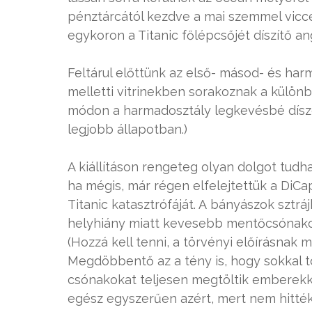
pénztárcától kezdve a mai szemmel vicc
egykoron a Titanic főlépcsőjét díszítő an
Feltárul előttünk az első- másod- és har
melletti vitrinekben sorakoznak a külön
módon a harmadosztály legkevésbé dísze
legjobb állapotban.)
A kiállításon rengeteg olyan dolgot tud
ha mégis, már régen elfelejtettük a DiCap
Titanic katasztrófáját. A bányászok sztráj
helyhiány miatt kevesebb mentőcsónakot 
(Hozzá kell tenni, a törvényi előírásnak 
Megdöbbentő az a tény is, hogy sokkal 
csónakokat teljesen megtöltik emberekke
egész egyszerűen azért, mert nem hitték e