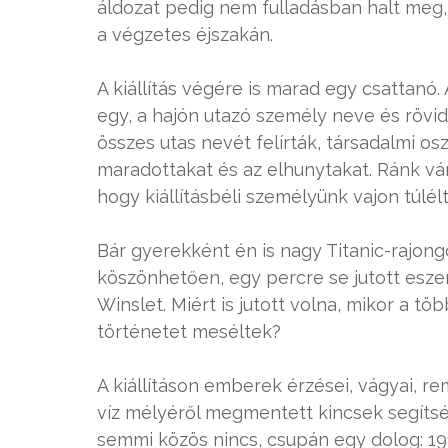
áldozat pedig nem fulladásban halt meg,
a végzetes éjszakán.
A kiállítás végére is marad egy csattanó.
egy, a hajón utazó személy neve és rövid 
összes utas nevét felírták, társadalmi o
maradottakat és az elhunytakat. Ránk vár 
hogy kiállításbéli személyünk vajon túlélt
Bár gyerekként én is nagy Titanic-rajong
köszönhetően, egy percre se jutott eszem
Winslet. Miért is jutott volna, mikor a t
történetet meséltek?
A kiállításon emberek érzései, vágyai, r
víz mélyéről megmentett kincsek segíts
semmi közös nincs, csupán egy dolog: 1912