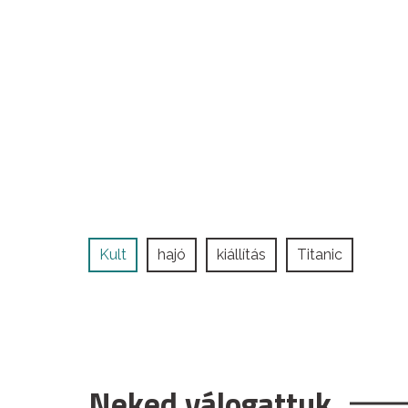
Kult
hajó
kiállítás
Titanic
Neked válogattuk