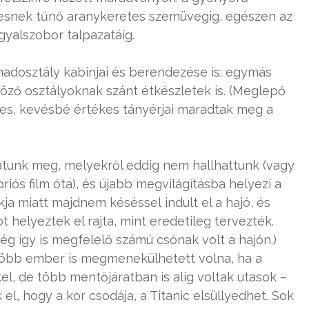
esnek tűnő aranykeretes szemüvegig, egészen az
gyalszobor talpazatáig.
madosztály kabinjai és berendezése is: egymás
böző osztályoknak szánt étkészletek is. (Meglepő
s, kevésbé értékes tányérjai maradtak meg a
hatunk meg, melyekről eddig nem hallhattunk (vagy
riós film óta), és újabb megvilágításba helyezi a
kja miatt majdnem késéssel indult el a hajó, és
helyeztek el rajta, mint eredetileg tervezték.
még így is megfelelő számú csónak volt a hajón.)
több ember is megmenekülhetett volna, ha a
l, de több mentőjáratban is alig voltak utasok –
l, hogy a kor csodája, a Titanic elsüllyedhet. Sok