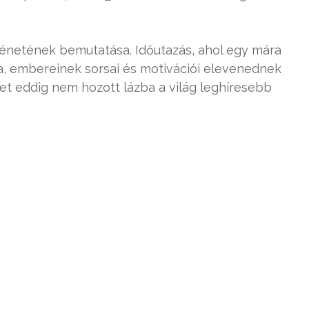
örténetének bemutatása. Időutazás, ahol egy mára
ja, embereinek sorsai és motivációi elevenednek
et eddig nem hozott lázba a világ leghíresebb