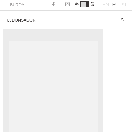
EN
HU
SL
BURDA
ÚJDONSÁGOK