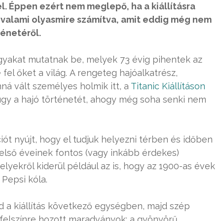
. Éppen ezért nem meglepő, ha a kiállításra
 valami olyasmire számítva, amit eddig még nem
ténetéről.
gyakat mutatnak be, melyek 73 évig pihentek az
el őket a világ. A rengeteg hajóalkatrész,
ná vált személyes holmik itt, a
Titanic Kiállításon
 úgy a hajó történetét, ahogy még soha senki nem
ciót nyújt, hogy el tudjuk helyezni térben és időben
d első éveinek fontos (vagy inkább érdekes)
lyekről kiderül például az is, hogy az 1900-as évek
 Pepsi kóla.
d a kiállítás következő egységben, majd szép
 felszínre hozott maradványok: a gyönyörű