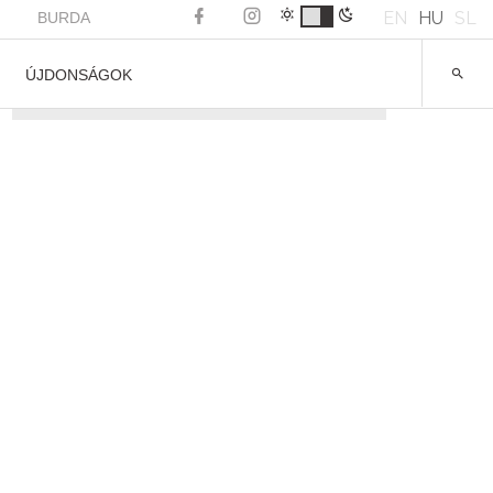
EN
HU
SL
BURDA
ÚJDONSÁGOK