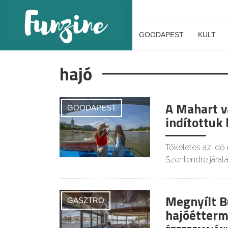
GOODAPEST
KULT
hajó
A Mahart v
GOODAPEST
indítottuk
Tökéletes az idő
Szentendre járatá
Megnyílt B
GASZTRO
hajóétterm