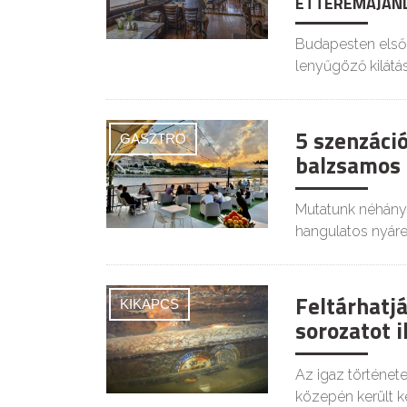
ÉTTEREMAJÁN
Budapesten első
lenyűgöző kilátás
5 szenzáci
GASZTRO
balzsamos 
Mutatunk néhány 
hangulatos nyáre
Feltárhatj
KIKAPCS
sorozatot i
Az igaz történet
közepén került k