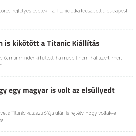
rés, rejtélyes esetek – a Titanic átka lecsapott a budapesti
is kikötött a Titanic Kiállítás
téről már mindenki hallott, ha másért nem, hát azért, mert
en
y egy magyar is volt az elsüllyedt
l a Titanic katasztrófája után is rejtély, hogy voltak-e
ha