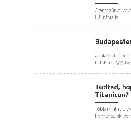
Áramszünet, csőtö
kiállításra is
Budapesten 
KULT
A Titanic történe
láttuk az 1997-b
Tudtad, hog
KULT
Titanicon?
Több mint 100 évve
honfitársaink, és 