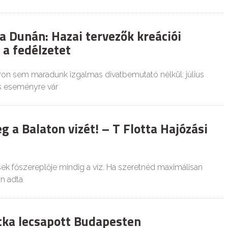
a Dunán: Hazai tervezők kreációi
l a fedélzetet
on sem maradunk izgalmas divatbemutató nélkül: július
s eseményre vár
 a Balaton vizét! – T Flotta Hajózási
sek főszereplője mindig a víz. Ha szeretnéd maximálisan
on adta
átka lecsapott Budapesten