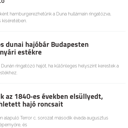
LÓ
ként hamburgerezhetünk a Duna hullámain ringatózva,
 kíséretében.
ós dunai hajóbár Budapesten
nyári estékre
Dunán ringatózó hajót, ha különleges helyszínt kerestek a
stékhez.
ák az 1840-es években elsüllyedt,
hletett hajó roncsait
en alapuló Terror c. sorozat második évada augusztus
épernyőre, és