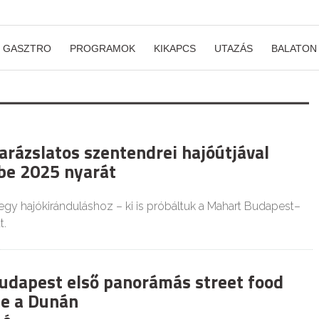
GASZTRO
PROGRAMOK
KIKAPCS
UTAZÁS
BALATON
arázslatos szentendrei hajóútjával
 be 2025 nyarát
 egy hajókiránduláshoz – ki is próbáltuk a Mahart Budapest–
t.
udapest első panorámás street food
e a Dunán