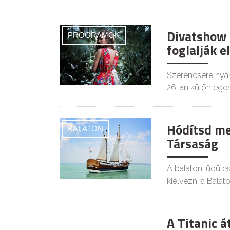
Divatshow 
PROGRAMOK
foglalják e
Szerencsére nyár
26-án különlege
Hódítsd meg
BALATON
Társaság
A balatoni üdülé
kiélvezni a Balat
A Titanic 
KULT