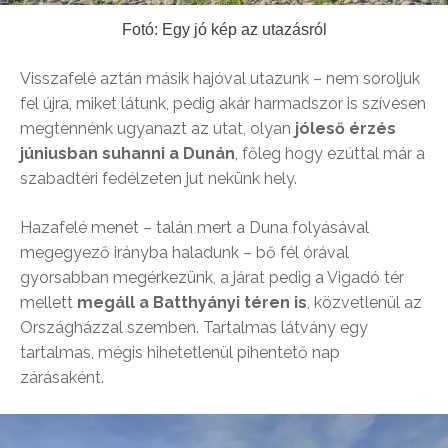
Fotó: Egy jó kép az utazásról
Visszafelé aztán másik hajóval utazunk – nem soroljuk
fel újra, miket látunk, pedig akár harmadszor is szívesen
megtennénk ugyanazt az utat, olyan
jóleső érzés
júniusban suhanni a Dunán
, főleg hogy ezúttal már a
szabadtéri fedélzeten jut nekünk hely.
Hazafelé menet – talán mert a Duna folyásával
megegyező irányba haladunk – bő fél órával
gyorsabban megérkezünk, a járat pedig a Vigadó tér
mellett
megáll a Batthyányi téren is
, közvetlenül az
Országházzal szemben. Tartalmas látvány egy
tartalmas, mégis hihetetlenül pihentető nap
zárásaként.