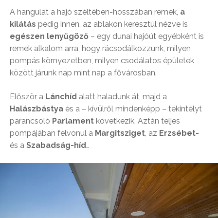
A hangulat a hajó széltében-hosszában remek,
a
kilátás
pedig innen, az ablakon keresztül nézve is
egészen lenyűgöző
– egy dunai hajóút egyébként is
remek alkalom arra, hogy rácsodálkozzunk, milyen
pompás környezetben, milyen csodálatos épületek
között járunk nap mint nap a fővárosban.
Először a
Lánchíd
alatt haladunk át, majd a
Halászbástya
és a – kívülről mindenképp – tekintélyt
parancsoló
Parlament
következik. Aztán teljes
pompájában felvonul a
Margitsziget
, az
Erzsébet-
és a
Szabadság-híd
…