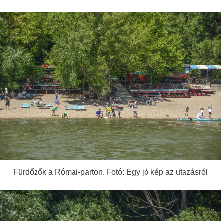
Fürdőzők a Római-parton. Fotó: Egy jó kép az utazásról