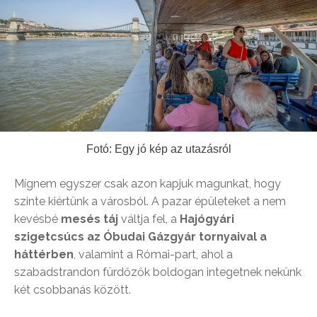
Fotó: Egy jó kép az utazásról
Mígnem egyszer csak azon kapjuk magunkat, hogy
szinte kiértünk a városból.
A pazar épületeket a nem
kevésbé
mesés táj
váltja fel, a
Hajógyári
szigetcsúcs az Óbudai Gázgyár tornyaival a
háttérben
, valamint a Római-part, ahol a
szabadstrandon fürdőzők boldogan integetnek nekünk
két csobbanás között.