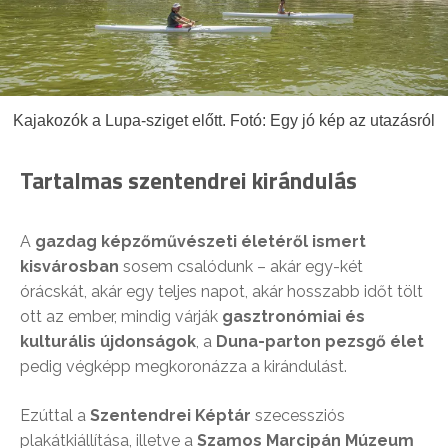
Kajakozók a Lupa-sziget előtt. Fotó: Egy jó kép az utazásról
Tartalmas szentendrei kirándulás
A
gazdag képzőművészeti életéről ismert
kisvárosban
sosem csalódunk – akár egy-két
órácskát, akár egy teljes napot, akár hosszabb időt tölt
ott az ember, mindig várják
gasztronómiai és
kulturális újdonságok
, a
Duna-parton pezsgő élet
pedig végképp megkoronázza a kirándulást.
Ezúttal a
Szentendrei Képtár
szecessziós
plakátkiállítása, illetve a
Szamos Marcipán Múzeum