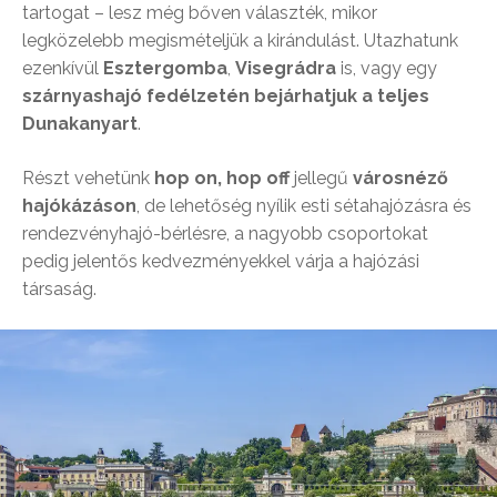
tartogat – lesz még bőven választék, mikor
legközelebb megismételjük a kirándulást. Utazhatunk
ezenkívül
Esztergomba
,
Visegrádra
is, vagy egy
szárnyashajó fedélzetén bejárhatjuk a teljes
Dunakanyart
.
Részt vehetünk
hop on, hop off
jellegű
városnéző
hajókázáson
, de lehetőség nyílik esti sétahajózásra és
rendezvényhajó-bérlésre, a nagyobb csoportokat
pedig jelentős kedvezményekkel várja a hajózási
társaság.