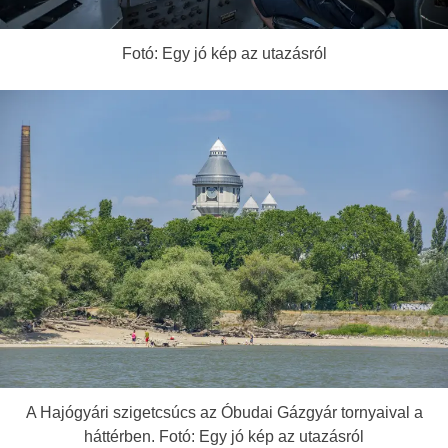
Fotó: Egy jó kép az utazásról
A Hajógyári szigetcsúcs az Óbudai Gázgyár tornyaival a
háttérben. Fotó: Egy jó kép az utazásról