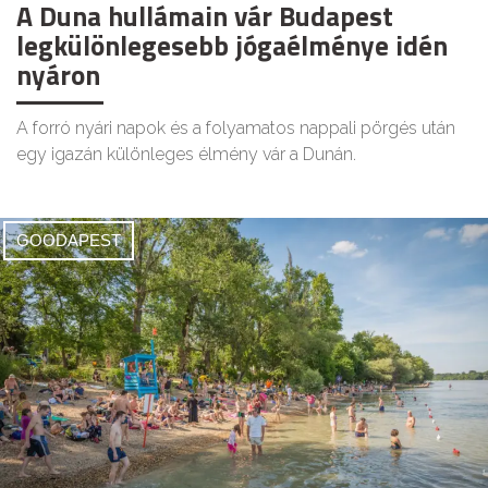
A Duna hullámain vár Budapest
legkülönlegesebb jógaélménye idén
nyáron
A forró nyári napok és a folyamatos nappali pörgés után
egy igazán különleges élmény vár a Dunán.
GOODAPEST