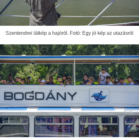
Szentendrei látkép a hajóról. Fotó: Egy jó kép az utazásról