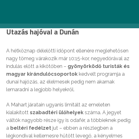
Fotó: Egy jó kép az utazásról
Utazás hajóval a Dunán
A hétköznap délelőtti időpont ellenére meglehetősen
nagy tömeg várakozik már 10:15-kor, negyedórával az
indulás előtt a kikötőben –
gyönyörködő turisták és
magyar kirándulócsoportok
kedvelt programja a
dunai hajózás, az élelmesek pedig nem akarnak
lemaradni a legjobb helyekről.
A Mahart járatain ugyanis limitált az emeleten
kialakított
szabadtéri ülőhelyek
száma. A jegyet
váltók nagyobb része így is odafér, a többieknek pedig
a
beltéri fedélzet
jut – ebben a részlegben a
légkondival kellemesre hűtött levegő, a kényelmes