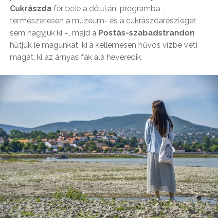
Cukrászda
fér bele a délutáni programba –
természetesen a múzeum- és a cukrászdarészleget
sem hagyjuk ki –, majd a
Postás-szabadstrandon
hűtjük le magunkat: ki a kellemesen hűvös vízbe veti
magát, ki az árnyas fák alá heveredik.