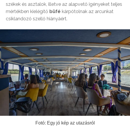
székek és asztalok, illetve az alapvető igényeket teljes
mértékben kielégítő
büfé
kárpótolnak az arcunkat
csiklandozó szellő hiányáért.
Fotó: Egy jó kép az utazásról