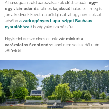
A harsogóan zöld partszakaszok előtt csupán
egy-
egy vízimadár és
rutinos
kajakozó
halad el – meg is
jön a kedvünk követni a példájukat, ahogy nem sokkal
később
a vadregényes Lupa-sziget Bauhaus
nyaralóházait
is vágyakozva nézzük.
Irigykedni persze nincs okunk:
vár minket a
varázslatos Szentendre
, ahol nem sokkal dél után
kötünk ki.