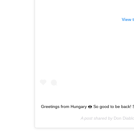
View 
Greetings from Hungary 🍩 So good to be back!
A post shared by
Don Diabl