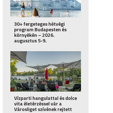
30+ fergeteges hétvégi
program Budapesten és
környékén – 2026.
augusztus 5-9.
Vízparti hangulattal és dolce
vita életérzéssel vár a
Városliget szívének rejtett