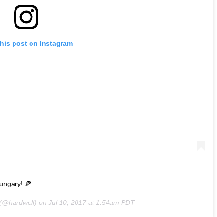
this post on Instagram
Hungary! 🍕
(@hardwell) on
Jul 10, 2017 at 1:54am PDT