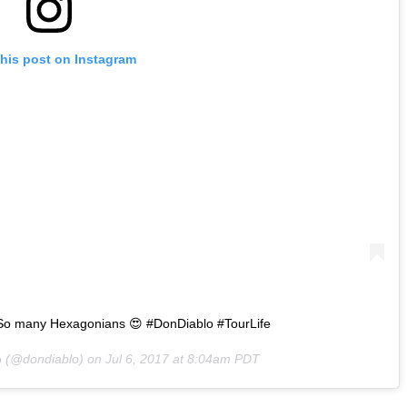
this post on Instagram
 So many Hexagonians 😍 #DonDiablo #TourLife
o
(@dondiablo) on
Jul 6, 2017 at 8:04am PDT