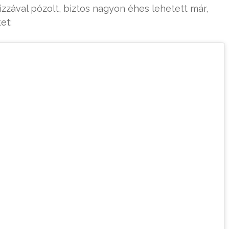
zával pózolt, biztos nagyon éhes lehetett már,
et: