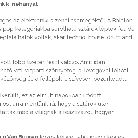
nk ki néhányat.
angos az elektronikus zenei csemegéktől. A Balaton
pop kategóriákba sorolható sztárok léptek fel, de
megtalálhatók voltak, akár techno, house, drum and
 volt több tízezer fesztiválozó. Amit idén
ató vízi, vízparti szörnyeteg is, levegővel töltött,
özönség és a fellépők is szívesen pózerkedett.
sikerültt, ez az elmúlt napokban íródott
most arra mentünk rá, hogy a sztárok után
tattak meg a világnak a fesztiválról, hogyan
min Van Buuren
közös képvel, ahogy egy kék és