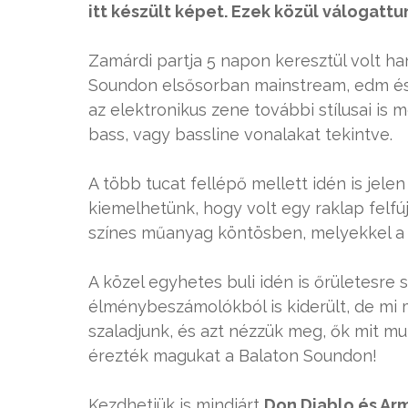
itt készült képet. Ezek közül válogattu
Zamárdi partja 5 napon keresztül volt h
Soundon elsősorban mainstream, edm és 
az elektronikus zene további stílusai is 
bass, vagy bassline vonalakat tekintve.
A több tucat fellépő mellett idén is jelen
kiemelhetünk, hogy volt egy raklap felfújh
színes műanyag köntösben, melyekkel a k
A közel egyhetes buli idén is őrületesre 
élménybeszámolókból is kiderült, de mi 
szaladjunk, és azt nézzük meg, ők mit mu
érezték magukat a Balaton Soundon!
Kezdhetjük is mindjárt
Don Diablo és Ar