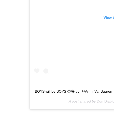
View 
BOYS will be BOYS 😎😁 cc: @ArminVanBuuren
A post shared by
Don Diabl