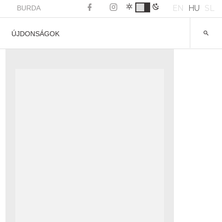
EN
HU
SL
BURDA
ÚJDONSÁGOK