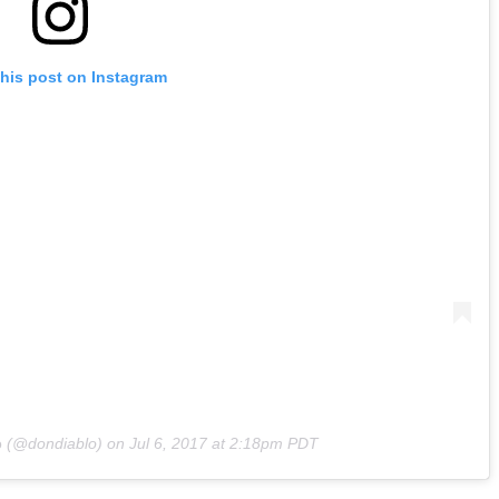
this post on Instagram
o
(@dondiablo) on
Jul 6, 2017 at 2:18pm PDT