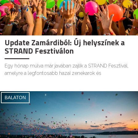
Update Zamárdiból: Új helyszínek a
STRAND Fesztiválon
Egy hónap múlva már javában zajlik a STRAND Fesztivál,
amelyre a legfontosabb hazai zenekarok és
BALATON