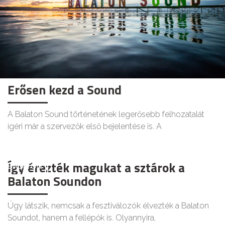
Erősen kezd a Sound
A Balaton Sound történetének legerősebb felhozatalát
ígéri már a szervezők első bejelentése is. A
Így érezték magukat a sztárok a
BALATON
Balaton Soundon
Úgy látszik, nemcsak a fesztiválozók élvezték a Balaton
Soundot, hanem a fellépők is. Olyannyira,