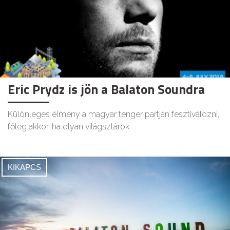
Eric Prydz is jön a Balaton Soundra
Különleges élmény a magyar tenger partján fesztiválozni,
főleg akkor, ha olyan világsztárok
KIKAPCS