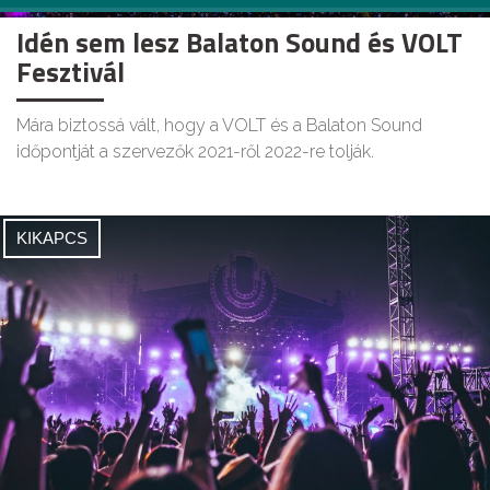
Idén sem lesz Balaton Sound és VOLT
Fesztivál
Mára biztossá vált, hogy a VOLT és a Balaton Sound
időpontját a szervezők 2021-ről 2022-re tolják.
KIKAPCS