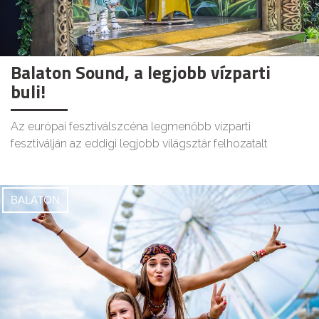
Balaton Sound, a legjobb vízparti
buli!
Az európai fesztiválszcéna legmenőbb vízparti
fesztiválján az eddigi legjobb világsztár felhozatalt
BALATON