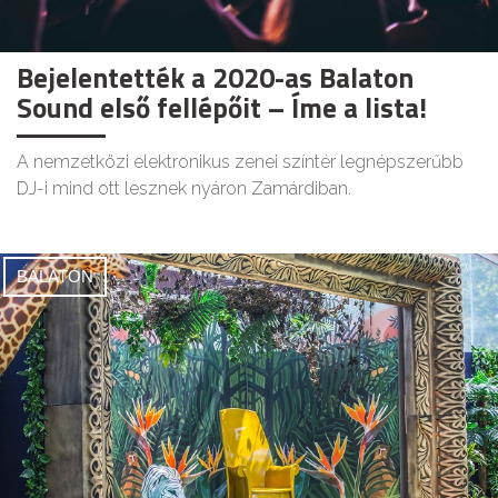
Bejelentették a 2020-as Balaton
Sound első fellépőit – Íme a lista!
A nemzetközi elektronikus zenei színtér legnépszerűbb
DJ-i mind ott lesznek nyáron Zamárdiban.
BALATON