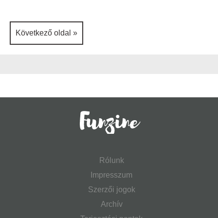
Következő oldal »
Rólunk
Impresszum
Szerzői jogok
Archív