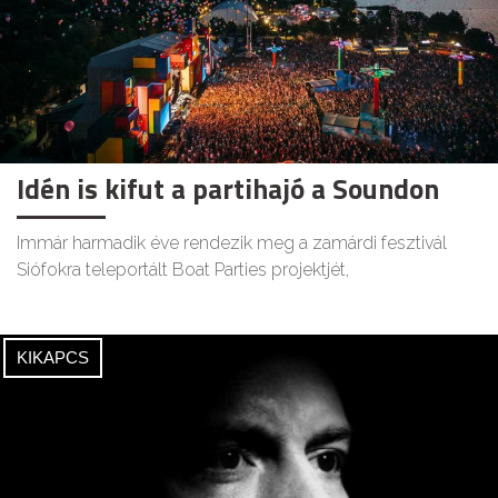
Idén is kifut a partihajó a Soundon
Immár harmadik éve rendezik meg a zamárdi fesztivál
Siófokra teleportált Boat Parties projektjét,
KIKAPCS