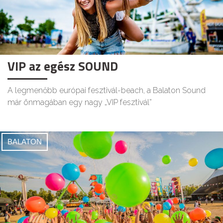
VIP az egész SOUND
A legmenőbb európai fesztivál-beach, a Balaton Sound
már önmagában egy nagy „VIP fesztivál”
BALATON