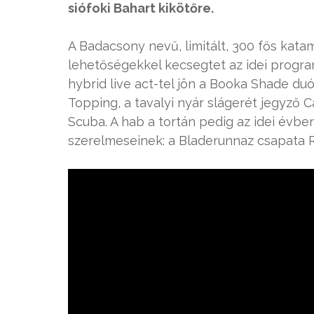
siófoki Bahart kikötőre.
A Badacsony nevű, limitált, 300 fős kat
lehetőségekkel kecsegtet az idei program 
hybrid live act-tel jön a Booka Shade du
Topping, a tavalyi nyár slágerét jegyző 
Scuba. A hab a tortán pedig az idei évbe
szerelmeseinek: a Bladerunnaz csapata R