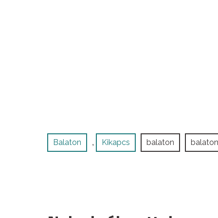
Balaton
Kikapcs
balaton
balato
,