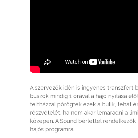
A szervezők idén is ingyenes transzfert bi
buszok mindig 1 órával a hajó nyitása előt
teltházzal pörögtek ezek a bulik, tehát
részvételét, ha nem akar lemaradni a lim
közepén. A Sound bérlettel rendelkezők
hajós programra.