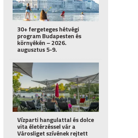
30+ fergeteges hétvégi
program Budapesten és
környékén – 2026.
augusztus 5-9.
Vízparti hangulattal és dolce
vita életérzéssel vár a
Városliget szívének rejtett