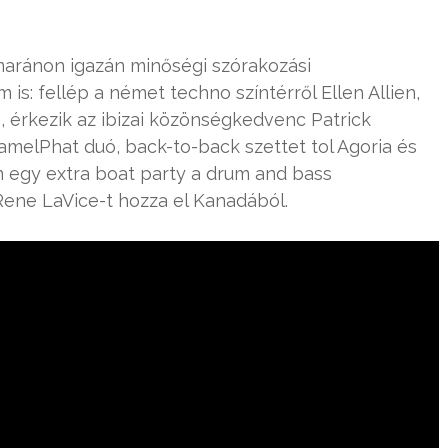
amaránon igazán minőségi szórakozási
is: fellép a német techno színtérről Ellen Allien,
ó, érkezik az ibizai közönségkedvenc Patrick
CamelPhat duó, back-to-back szettet tol Agoria és
n egy extra boat party a drum and bass
ene LaVice-t hozza el Kanadából.