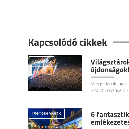
Kapcsolódó cikkek
Világsztáro
KIKAPCS
újdonságokk
Világsztárok, újdo
Sziget Fesztiválon.
6 fantasztik
PROGRAMOK
emlékezetes