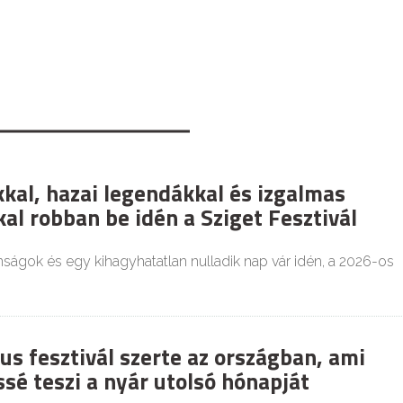
kkal, hazai legendákkal és izgalmas
al robban be idén a Sziget Fesztivál
nságok és egy kihagyhatatlan nulladik nap vár idén, a 2026-os
us fesztivál szerte az országban, ami
sé teszi a nyár utolsó hónapját