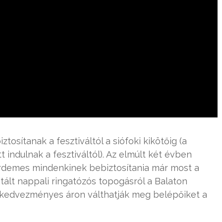
ztosítanak a fesztiváltól a siófoki kikötőig (a
t indulnak a fesztiváltól). Az elmúlt két évben
 érdemes mindenkinek bebiztosítania már most a
itált nappali ringatózós topogásról a Balaton
 kedvezményes áron válthatják meg belépőiket a