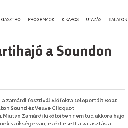
GASZTRO
PROGRAMOK
KIKAPCS
UTAZÁS
BALATON
partihajó a Soundon
 zamárdi fesztivál Siófokra teleportált Boat
laton Sound és Veuve Clicquot
 Miután Zamárdi kikötőiben nem tud akkora hajó
nek szüksége van, ezért esett a választás a