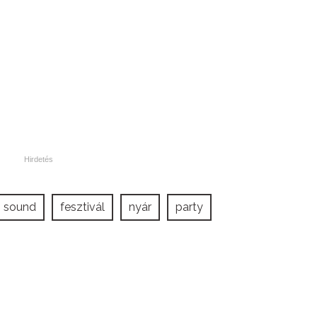
n sound
fesztivál
nyár
party