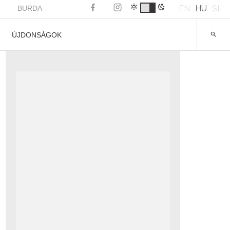
EN
HU
SL
BURDA
ÚJDONSÁGOK