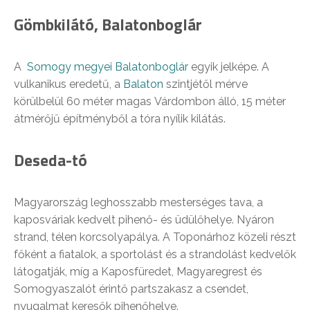
Gömbkilátó, Balatonboglár
A
Somogy megyei
Balatonboglár
egyik jelképe. A
vulkanikus eredetű, a
Balaton
szintjétől mérve
körülbelül 60 méter magas Várdombon álló, 15 méter
átmérőjű építményből a tóra nyílik kilátás.
Deseda-tó
Magyarország leghosszabb mesterséges tava, a
kaposváriak kedvelt pihenő- és üdülőhelye. Nyáron
strand, télen korcsolyapálya. A Toponárhoz közeli részt
főként a fiatalok, a sportolást és a strandolást kedvelők
látogatják, míg a Kaposfüredet, Magyaregrest és
Somogyaszalót érintő partszakasz a csendet,
nyugalmat keresők pihenőhelye.