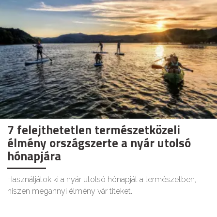
7 felejthetetlen természetközeli
élmény országszerte a nyár utolsó
hónapjára
Használjátok ki a nyár utolsó hónapját a természetben,
hiszen megannyi élmény vár titeket.