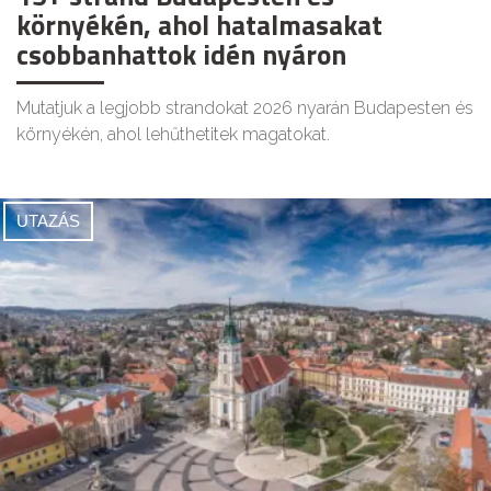
környékén, ahol hatalmasakat
csobbanhattok idén nyáron
Mutatjuk a legjobb strandokat 2026 nyarán Budapesten és
környékén, ahol lehűthetitek magatokat.
UTAZÁS