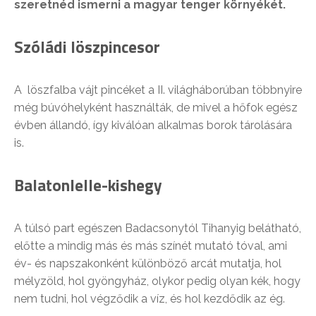
szeretnéd ismerni a magyar tenger környékét.
Szóládi löszpincesor
A löszfalba vájt pincéket a II. világháborúban többnyire
még búvóhelyként használták, de mivel a hőfok egész
évben állandó, így kiválóan alkalmas borok tárolására
is.
Balatonlelle-kishegy
A túlsó part egészen Badacsonytól Tihanyig belátható,
előtte a mindig más és más színét mutató tóval, ami
év- és napszakonként különböző arcát mutatja, hol
mélyzöld, hol gyöngyház, olykor pedig olyan kék, hogy
nem tudni, hol végződik a víz, és hol kezdődik az ég.