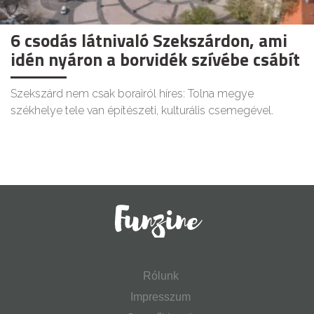
6 csodás látnivaló Szekszárdon, ami
idén nyáron a borvidék szívébe csábít
Szekszárd nem csak borairól híres: Tolna megye
székhelye tele van építészeti, kulturális csemegével.
Rólunk
Impresszum