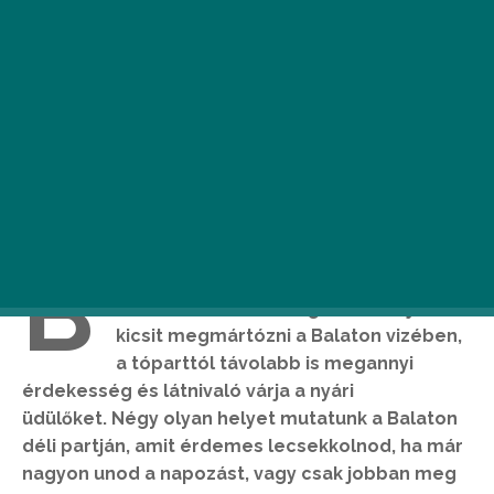
B
ármennyire is szeretünk kifeküdni a
strandra, süttetni magunkat, majd
kicsit megmártózni a Balaton vizében,
a tóparttól távolabb is megannyi
érdekesség és látnivaló várja a nyári
üdülőket. Négy olyan helyet mutatunk a Balaton
déli partján, amit érdemes lecsekkolnod, ha már
nagyon unod a napozást, vagy csak jobban meg