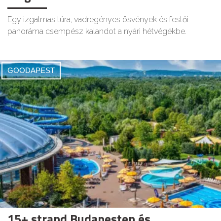
Egy izgalmas túra, vadregényes ösvények és festői
panoráma csempész kalandot a nyári hétvégékbe.
GOODAPEST
15+ strand Budapesten és