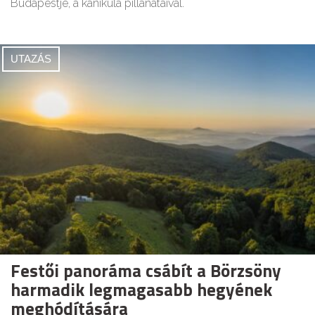
Budapestje, a kánikula pillanataival.
UTAZÁS
Festői panoráma csábít a Börzsöny
harmadik legmagasabb hegyének
meghódítására