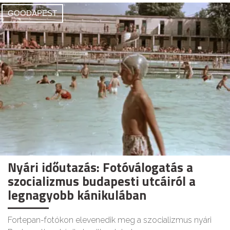
GOODAPEST
Nyári időutazás: Fotóválogatás a
szocializmus budapesti utcáiról a
legnagyobb kánikulában
Fortepan-fotókon elevenedik meg a szocializmus nyári