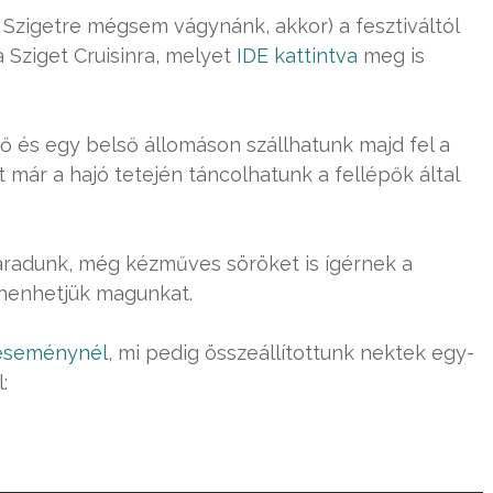
 Szigetre mégsem vágynánk, akkor) a fesztiváltól
a Sziget Cruisinra, melyet
IDE kattintva
meg is
 és egy belső állomáson szállhatunk majd fel a
t már a hajó tetején táncolhatunk a fellépők által
radunk, még kézműves söröket is ígérnek a
ihenhetjük magunkat.
eseménynél
, mi pedig összeállítottunk nektek egy-
: