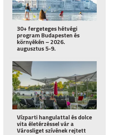
30+ fergeteges hétvégi
program Budapesten és
környékén – 2026.
augusztus 5-9.
Vízparti hangulattal és dolce
vita életérzéssel vár a
Városliget szívének rejtett