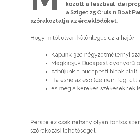
között a fesztivál idei pro
a Sziget 25 Cruisin Boat Pa
szórakoztatja az érdeklődőket.
Hogy mitől olyan különleges ez a hajó?
Kapunk 320 négyzetméternyi szab
Megkapjuk Budapest gyönyörű p
Átbújunk a budapesti hidak alatt
Ha esne az eső (de nem fog) ott 
és még a kerekes székeseknek is 
Persze ez csak néhány olyan fontos szem
szórakozási lehetőséget.