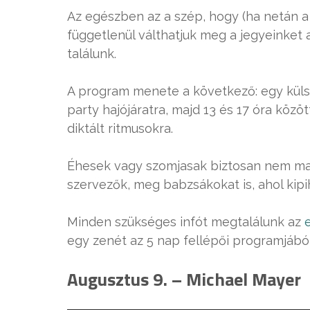
Az egészben az a szép, hogy (ha netán a
függetlenül válthatjuk meg a jegyeinket 
találunk.
A program menete a következő: egy külső
party hajójáratra, majd 13 és 17 óra közöt
diktált ritmusokra.
Éhesek vagy szomjasak biztosan nem ma
szervezők, meg babzsákokat is, ahol kip
Minden szükséges infót megtalálunk az
egy zenét az 5 nap fellépői programjából
Augusztus 9. – Michael Mayer