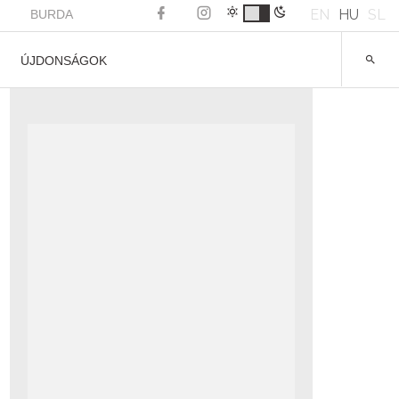
EN
HU
SL
BURDA
ÚJDONSÁGOK