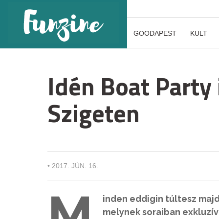
GOODAPEST
KULT
Idén Boat Party i
Szigeten
•
2017. JÚN. 16.
M
inden eddigin túltesz maj
melynek soraiban exkluzív 