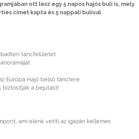
gramjában ott lesz egy 5 napos hajós buli is, mely
rties címet kapta és 5 nappali bulival
adtéri táncfelületet
anorámáját
az Európa Hajó belső tánctere
biztosítják a bejutást!
pont, ami elénk vetíti az igazán kellemes