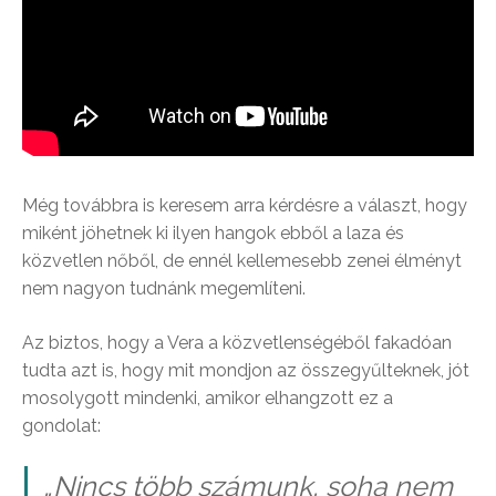
Még továbbra is keresem arra kérdésre a választ, hogy
miként jöhetnek ki ilyen hangok ebből a laza és
közvetlen nőből, de ennél kellemesebb zenei élményt
nem nagyon tudnánk megemlíteni.
Az biztos, hogy a Vera a közvetlenségéből fakadóan
tudta azt is, hogy mit mondjon az összegyűlteknek, jót
mosolygott mindenki, amikor elhangzott ez a
gondolat:
„Nincs több számunk, soha nem