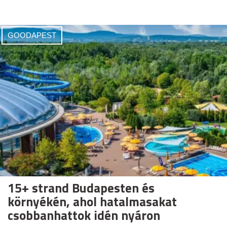
GOODAPEST
15+ strand Budapesten és
környékén, ahol hatalmasakat
csobbanhattok idén nyáron