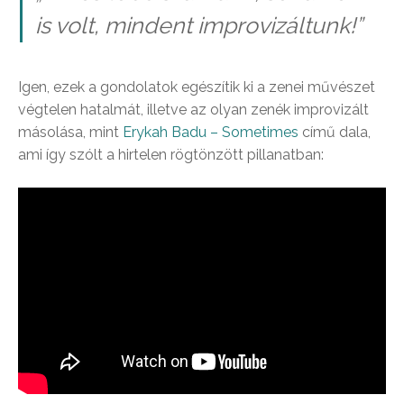
is volt, mindent improvizáltunk!”
Igen, ezek a gondolatok egészítik ki a zenei művészet
végtelen hatalmát, illetve az olyan zenék improvizált
másolása, mint
Erykah Badu – Sometimes
című dala,
ami így szólt a hirtelen rögtönzött pillanatban: