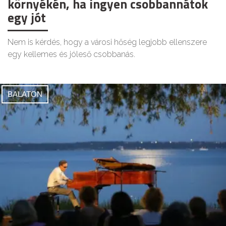
környékén, ha ingyen csobbannátok
egy jót
Nem is kérdés, hogy a városi hőség legjobb ellenszere
egy kellemes és jóleső csobbanás.
BALATON