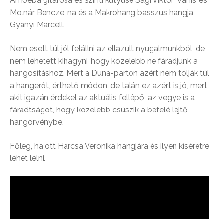
Amoeba gitárosa és szinti kütyüse Sági Viktor ’Vanis’ és
Molnár Bencze, na és a Makrohang basszus hangja,
Gyányi Marcell.
Nem esett túl jól felállni az ellazult nyugalmunkból, de
nem lehetett kihagyni, hogy közelebb ne fáradjunk a
hangosításhoz. Mert a Duna-parton azért nem tolják túl
a hangerőt, érthető módon, de talán ez azért is jó, mert
akit igazán érdekel az aktuális fellépő, az vegye is a
fáradtságot, hogy közelebb csúszik a befelé lejtő
hangörvénybe.
Főleg, ha ott Harcsa Veronika hangjára és ilyen kíséretre
lehet lelni.