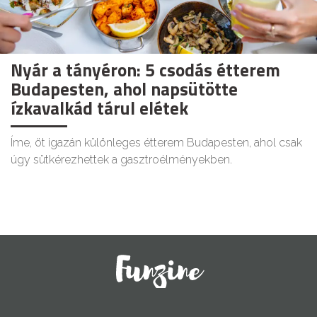
Nyár a tányéron: 5 csodás étterem
Budapesten, ahol napsütötte
ízkavalkád tárul elétek
Íme, öt igazán különleges étterem Budapesten, ahol csak
úgy sütkérezhettek a gasztroélményekben.