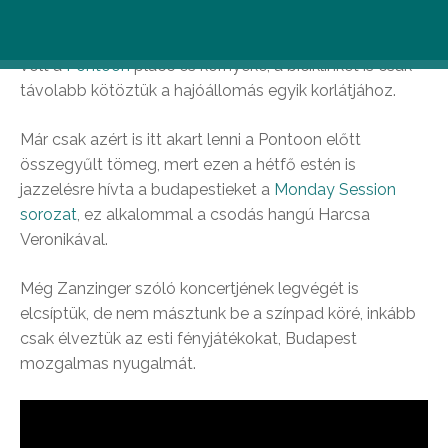
tudjunk úgy kuporodni az fák tövénél anélkül, hogy
összemocskolnánk magunkat. Fél 9 után már tömve
volt a
Pontoon
placc és környéke, a biciklinket is csak
távolabb kötöztük a hajóállomás egyik korlátjához.
Már csak azért is itt akart lenni a Pontoon előtt
összegyűlt tömeg, mert ezen a hétfő estén is
jazzelésre hívta a budapestieket a
Monday Session
sorozat
, ez alkalommal a csodás hangú Harcsa
Veronikával.
Még Zanzinger szóló koncertjének legvégét is
elcsíptük, de nem másztunk be a színpad köré, inkább
csak élveztük az esti fényjátékokat, Budapest
mozgalmas nyugalmát.