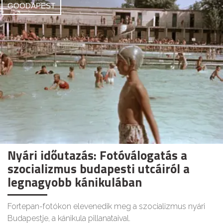
GOODAPEST
Nyári időutazás: Fotóválogatás a
szocializmus budapesti utcáiról a
legnagyobb kánikulában
Fortepan-fotókon elevenedik meg a szocializmus nyári
Budapestje, a kánikula pillanataival.