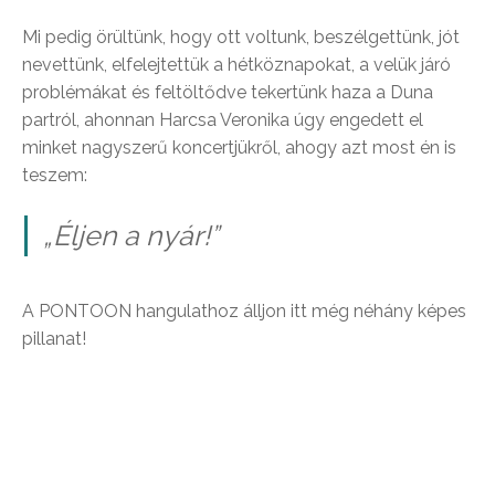
Mi pedig örültünk, hogy ott voltunk, beszélgettünk, jót
nevettünk, elfelejtettük a hétköznapokat, a velük járó
problémákat és feltöltődve tekertünk haza a Duna
partról, ahonnan Harcsa Veronika úgy engedett el
minket nagyszerű koncertjükről, ahogy azt most én is
teszem:
„Éljen a nyár!”
A PONTOON hangulathoz álljon itt még néhány képes
pillanat!