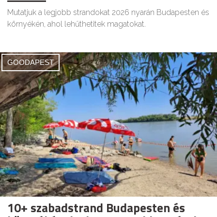
Mutatjuk a legjobb strandokat 2026 nyarán Budapesten és
környékén, ahol lehűthetitek magatokat.
GOODAPEST
10+ szabadstrand Budapesten és