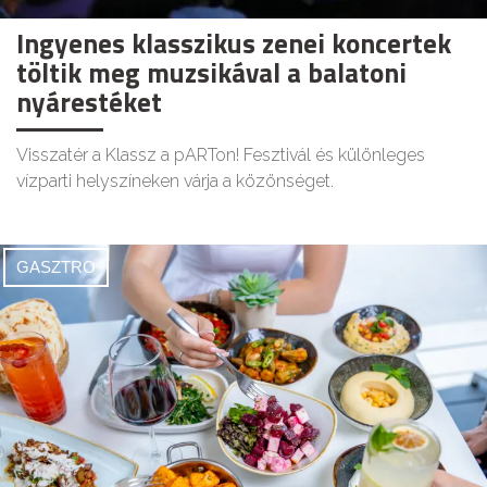
Ingyenes klasszikus zenei koncertek
töltik meg muzsikával a balatoni
nyárestéket
Visszatér a Klassz a pARTon! Fesztivál és különleges
vízparti helyszíneken várja a közönséget.
GASZTRO