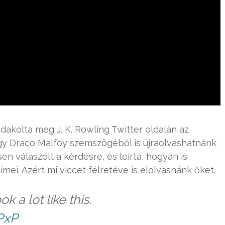
udakolta meg J. K. Rowling Twitter oldalán az
hogy Draco Malfoy szemszögéből is újraolvashatnánk
n válaszolt a kérdésre, és leírta, hogyan is
ei. Azért mi viccet félretéve is elolvasnánk őket.
k a lot like this.
PxP