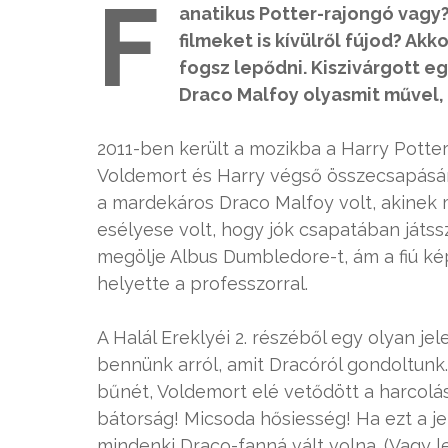
F
anatikus Potter-rajongó vagy?
filmeket is kívülről fújod? Ak
fogsz lepődni. Kiszivárgott eg
Draco Malfoy olyasmit művel, 
2011-ben került a mozikba a Harry Potter 
Voldemort és Harry végső összecsapására i
a mardekáros Draco Malfoy volt, akinek má
esélyese volt, hogy jók csapatában játss
megölje Albus Dumbledore-t, ám a fiú képt
helyette a professzorral.
A Halál Ereklyéi 2. részéből egy olyan je
bennünk arról, amit Dracóról gondoltunk
bűnét, Voldemort elé vetődött a harcolá
bátorság! Micsoda hősiesség! Ha ezt a je
mindenki Draco-fanná vált volna. (Vagy 