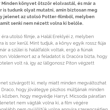
 Minden könyvet ötször elolvastál, és már a
kor is tudunk olyat mutatni, amin biztosan meg
y jelenet az utolsó Potter-filmből, melyben
amit senki nem nézett volna ki belőle.
éra utolsó filmje, a Halál Ereklyéi 2, melyben
s sor kerül. Mint tudjuk, a könyv egyik rossz fiúja
r a szülei is halálfalók voltak, ergó a fiúnak
zon. Voldemort az a feladatot is Dracóra bízta, hogy
elen volt rá, így az (ál)gonosz Piton végzett
lenet szivárgott ki, mely miatt minden megváltozhat
. Draco, hogy jóvátegye piszkos múltjának minden
s közben, hogy megvédje Harryt. Micsoda páratlan
lenetet nem vágták volna ki, a film végére
legalább nem gyűlöltük volna annyira szerencsétlen