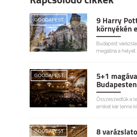
9 Harry Pot
GOODAPEST
környékén e
Budapest varázslat
megállná a helyét.
5+1 magával
GOODAPEST
Budapesten
Összeszedtük a le
amiket kár lenne 
8 varázslat
GOODAPEST