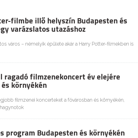
ter-filmbe illő helyszín Budapesten és
gy varázslatos utazáshoz
os város – némelyik épülete akár a Harry Potter-filmekben is
 ragadó filmzenekoncert év elejére
 és környékén
gjobb filmzenei koncerteket a fővárosban és környékén,
kihagynotok
os program Budapesten és környékén