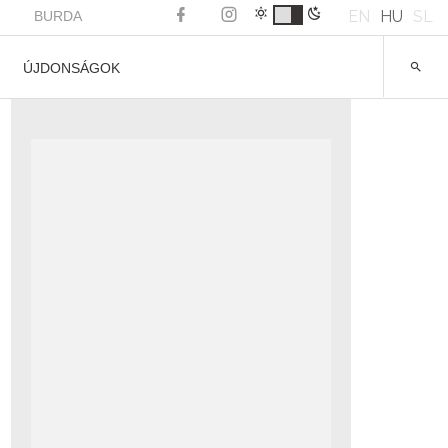
EN
HU
SL
BURDA
ÚJDONSÁGOK