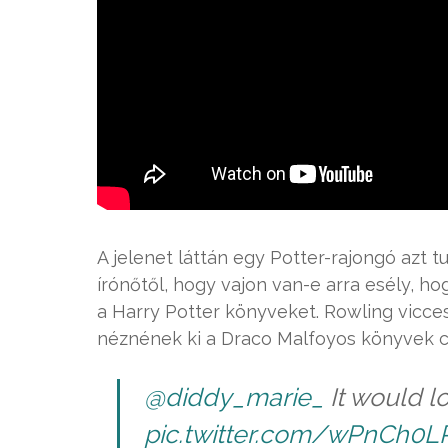
A jelenet láttán egy Potter-rajongó azt t
írónőtől, hogy vajon van-e arra esély, 
a Harry Potter könyveket. Rowling viccese
néznének ki a Draco Malfoyos könyvek cím
@diddy_marie_
It would loo
pic.twitter.com/wPnCh0L