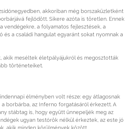
ti zsidónegyedben, akkoriban még borszaküzletként
rbárjává fejlődött. Sikere azóta is töretlen. Ennek
 a vendégekre, a folyamatos fejlesztések, a
ó és a családi hangulat egyaránt sokat nyomnak a
, akik meséltek életpályájukról és megosztották
bb történeteiket.
indennapi élményben volt része: egy átlagosnak
a borbárba, az Inferno forgatásáról érkezett. A
ány stábtag is, hogy együtt ünnepeljék meg az
endégek ugyan testőrök nélkül érkeztek, az este jó
ak, akik minden körülmények között