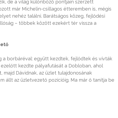
ik, de a világ különböző pontjain szerzett
gozott már Michelin-csillagos étteremben is, mégis
elyet nehéz találni. Barátságos közeg, fejlődési
lóság – többek között ezekért tér vissza a
zető
a borbáréval: együtt kezdtek, fejlődtek és vívták
 ezelőtt kezdte pályafutását a Dobloban, ahol
t, majd Dávidnak, az üzlet tulajdonosának
 állt az üzletvezető pozícióig. Ma már ő tanítja be