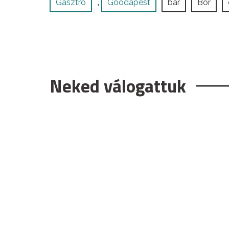
Gasztro
Goodapest
bár
Bor
,
Neked válogattuk