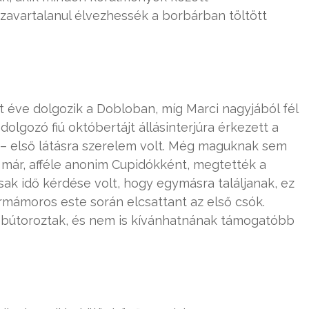
zavartalanul élvezhessék a borbárban töltött
t éve dolgozik a Dobloban, míg Marci nagyjából fél
dolgozó fiú októbertájt állásinterjúra érkezett a
 – első látásra szerelem volt. Még maguknak sem
k már, afféle anonim Cupidókként, megtették a
ak idő kérdése volt, hogy egymásra találjanak, ez
ormámoros este során elcsattant az első csók.
ebútoroztak, és nem is kívánhatnának támogatóbb