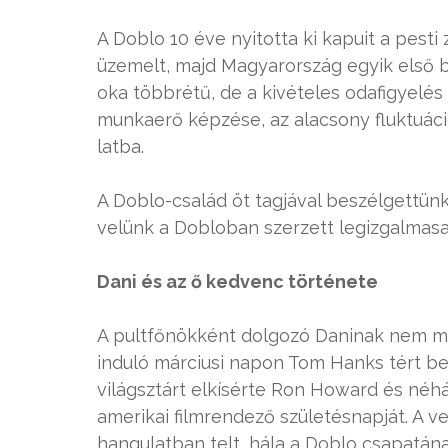
A Doblo 10 éve nyitotta ki kapuit a pes
üzemelt, majd Magyarország egyik első bo
oka többrétű, de a kivételes odafigyelés
munkaerő képzése, az alacsony fluktuáci
latba.
A Doblo-család öt tagjával beszélgettünk
velünk a Dobloban szerzett legizgalmasa
Dani és az ő kedvenc története
A pultfőnökként dolgozó Daninak nem m
induló márciusi napon Tom Hanks tért be 
világsztárt elkísérte Ron Howard és néh
amerikai filmrendező születésnapját. A v
hangulatban telt, hála a Doblo csapatán