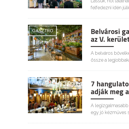
Lássuk, hol találh
felfedezni idén júl
Belvárosi ga
GASZTRO
az V. kerüle
A belváros bővelk
össze a legjobbaka
7 hangulato
GASZTRO
adják meg a
A legizgalmasabb 
egy jó kézműves s