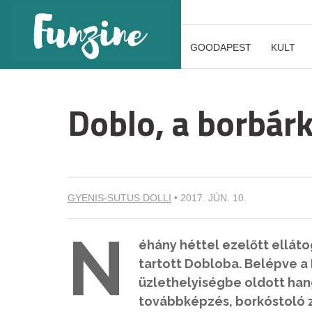
GOODAPEST
KULT
Doblo, a borbárk
GYENIS-SUTUS DOLLI
•
2017. JÚN. 10.
N
éhány héttel ezelőtt ellát
tartott Dobloba. Belépve a 
üzlethelyiségbe oldott han
továbbképzés, borkóstoló za