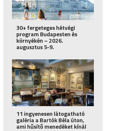
30+ fergeteges hétvégi
program Budapesten és
környékén – 2026.
augusztus 5-9.
11 ingyenesen látogatható
galéria a Bartók Béla úton,
ami hűsítő menedéket kínál