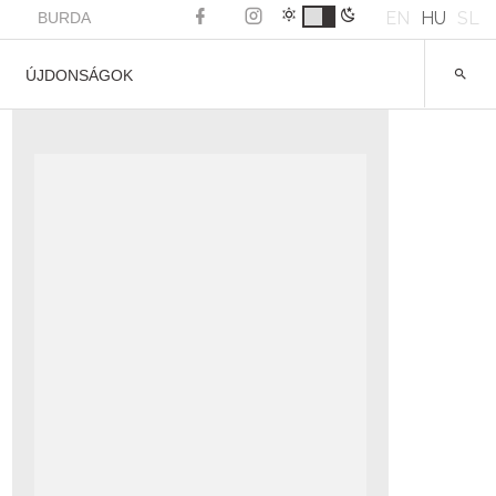
EN
HU
SL
BURDA
ÚJDONSÁGOK