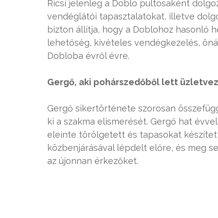
Ricsi jelenleg a Doblo pultosaként dolgoz
vendéglátói tapasztalatokat, illetve dol
bizton állítja, hogy a Doblohoz hasonló h
lehetőség, kivételes vendégkezelés, önál
Dobloba évről évre.
Gergő, aki pohárszedőből lett üzletve
Gergő sikertörténete szorosan összefügg 
ki a szakma elismerését. Gergő hat évvel
eleinte törölgetett és tapasokat készítet
közbenjárásával lépdelt előre, és meg sem
az újonnan érkezőket.