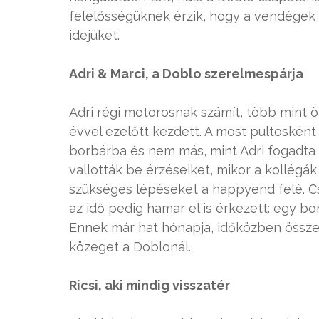
felelősségüknek érzik, hogy a vendégek 
idejüket.
Adri & Marci, a Doblo szerelmespárja
Adri régi motorosnak számít, több mint ö
évvel ezelőtt kezdett. A most pultosként 
borbárba és nem más, mint Adri fogadta
vallották be érzéseiket, mikor a kollégá
szükséges lépéseket a happyend felé. Cs
az idő pedig hamar el is érkezett: egy b
Ennek már hat hónapja, időközben össz
közeget a Doblonál.
Ricsi, aki mindig visszatér