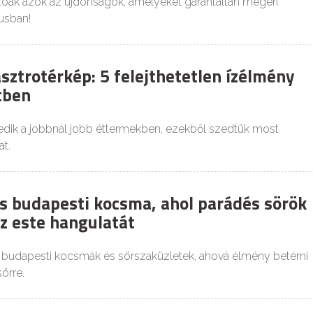
atóak azok az újdonságok, amelyeket garantáltan megéri
iusban!
sztrotérkép: 5 felejthetetlen ízélmény
tben
edik a jobbnál jobb éttermekben, ezekből szedtük most
t.
s budapesti kocsma, ahol parádés sörök
z este hangulatát
budapesti kocsmák és sörszaküzletek, ahová élmény betérni
örre.