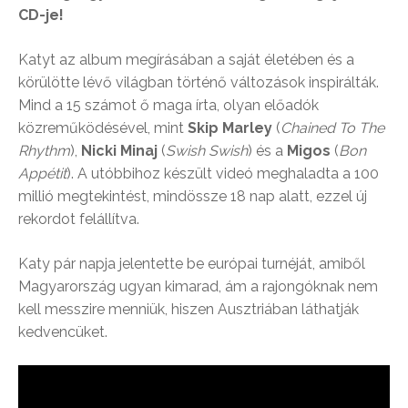
CD-je!
Katyt az album megírásában a saját életében és a
körülötte lévő világban történő változások inspirálták.
Mind a 15 számot ő maga írta, olyan előadók
közreműködésével, mint
Skip Marley
(
Chained To The
Rhythm
),
Nicki Minaj
(
Swish Swish
) és a
Migos
(
Bon
Appétit
). A utóbbihoz készült videó meghaladta a 100
millió megtekintést, mindössze 18 nap alatt, ezzel új
rekordot felállítva.
Katy pár napja jelentette be európai turnéját, amiből
Magyarország ugyan kimarad, ám a rajongóknak nem
kell messzire menniük, hiszen Ausztriában láthatják
kedvencüket.