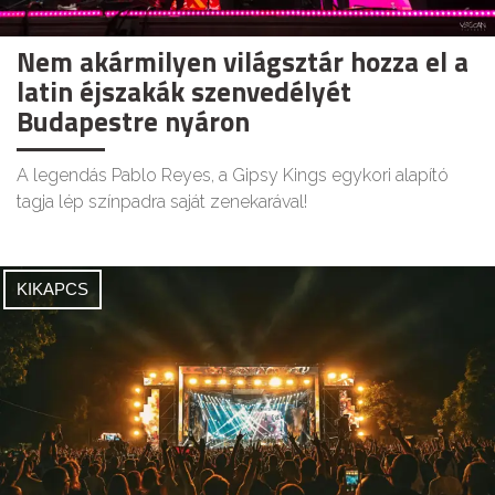
Nem akármilyen világsztár hozza el a
latin éjszakák szenvedélyét
Budapestre nyáron
A legendás Pablo Reyes, a Gipsy Kings egykori alapító
tagja lép színpadra saját zenekarával!
KIKAPCS