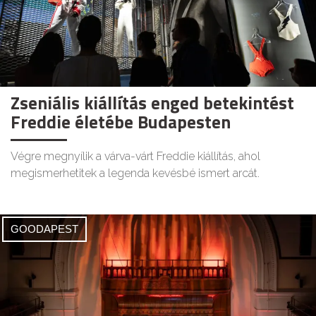
Zseniális kiállítás enged betekintést
Freddie életébe Budapesten
Végre megnyílik a várva-várt Freddie kiállítás, ahol
megismerhetitek a legenda kevésbé ismert arcát.
GOODAPEST