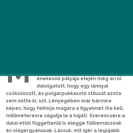
M
ától világszerte elérhető Katy Perry
ötödik stúdiólemeze, a
Witness
. Az
énekesnő pályája elején még arról
dalolgatott, hogy egy lánnyal
csókolózott, és polgárpukkasztó stílusát azóta
sem nőtte ki, sőt. Lényegében már bármire
képes, hogy felhívja magára a figyelmet (ha kell,
milliméteresre vágatja le a haját). Szerencsére a
dalai ettől függetlenül is eléggé fülbemászóak
és slágergyanúsak. Lássuk, mit ígér a legújabb