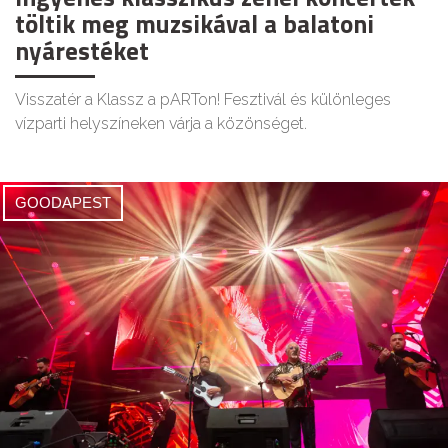
töltik meg muzsikával a balatoni
nyárestéket
Visszatér a Klassz a pARTon! Fesztivál és különleges
vízparti helyszíneken várja a közönséget.
GOODAPEST