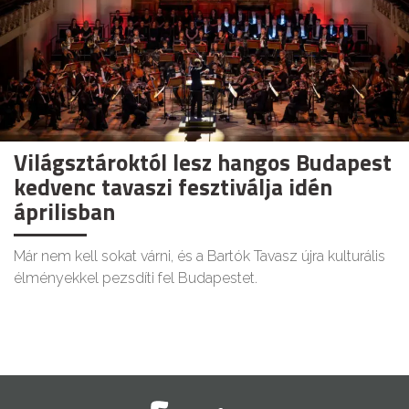
Világsztároktól lesz hangos Budapest
kedvenc tavaszi fesztiválja idén
áprilisban
Már nem kell sokat várni, és a Bartók Tavasz újra kulturális
élményekkel pezsdíti fel Budapestet.