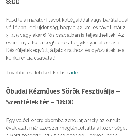
8:00
Fusd le a maratoni távot kollégáiddal vagy barátaiddal
váltóban. Idei újdonság, hogy a 42 km-es távot már 2,
3, 4, 5 vagy akár 6 fős csapatban is teljesíthetitek! Az
esemény a Fut a cég! sorozat egyik nyári állomása.
Készüljetek együtt, álljatok rajthoz, és győzzétek le a
konkurencia csapatát!
További részletekért kattints
ide
.
Óbudai Kézműves Sörök Fesztiválja –
Szentlélek tér – 18:00
Egy valódi energiabomba zenekar, amely az elmúlt
évek alatt már ezerszer megtáncoltatta a közönséget
a Balti-tengertől az Atlanti óceánig. Legyen utcán,