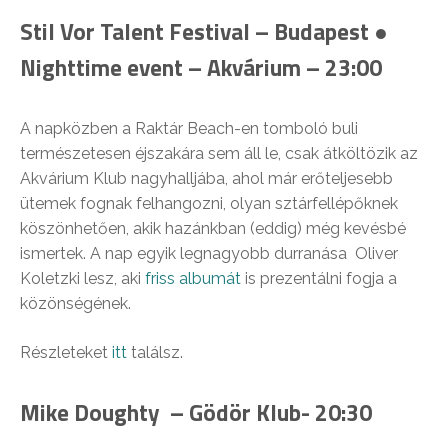
Stil Vor Talent Festival – Budapest ●
Nighttime event – Akvárium – 23:00
A napközben a Raktár Beach-en tomboló buli
természetesen éjszakára sem áll le, csak átköltözik az
Akvárium Klub nagyhalljába, ahol már erőteljesebb
ütemek fognak felhangozni, olyan sztárfellépőknek
köszönhetően, akik hazánkban (eddig) még kevésbé
ismertek. A nap egyik legnagyobb durranása
Oliver
Koletzki lesz, aki
friss albumát
is prezentálni fogja a
közönségének.
Részleteket
itt
találsz.
Mike Doughty – Gödör Klub- 20:30