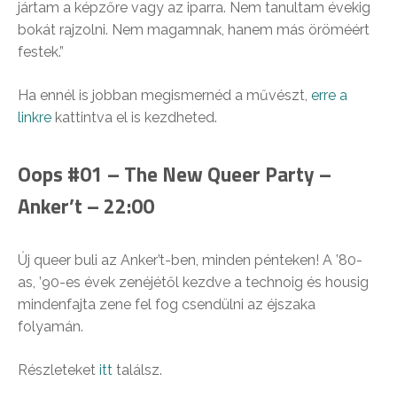
jártam a képzőre vagy az iparra. Nem tanultam évekig
bokát rajzolni. Nem magamnak, hanem más öröméért
festek.”
Ha ennél is jobban megismernéd a művészt,
erre a
linkre
kattintva el is kezdheted.
Oops #01 – The New Queer Party –
Anker’t – 22:00
Új queer buli az Anker’t-ben, minden pénteken! A ’80-
as, ’90-es évek zenéjétől kezdve a technoig és housig
mindenfajta zene fel fog csendülni az éjszaka
folyamán.
Részleteket
itt
találsz.