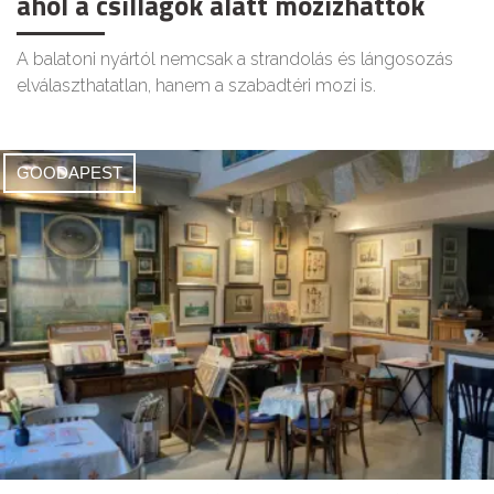
ahol a csillagok alatt mozizhattok
A balatoni nyártól nemcsak a strandolás és lángosozás
elválaszthatatlan, hanem a szabadtéri mozi is.
GOODAPEST