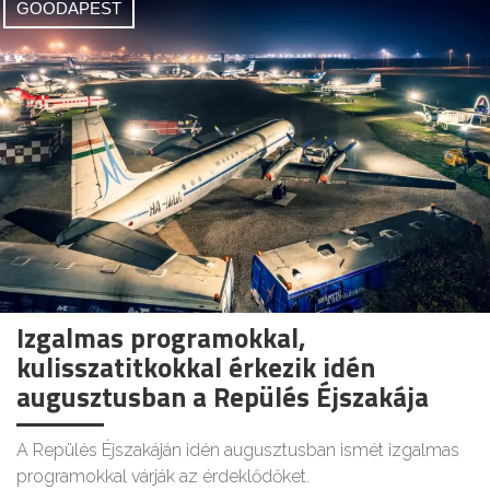
GOODAPEST
Izgalmas programokkal,
kulisszatitkokkal érkezik idén
augusztusban a Repülés Éjszakája
A Repülés Éjszakáján idén augusztusban ismét izgalmas
programokkal várják az érdeklődőket.