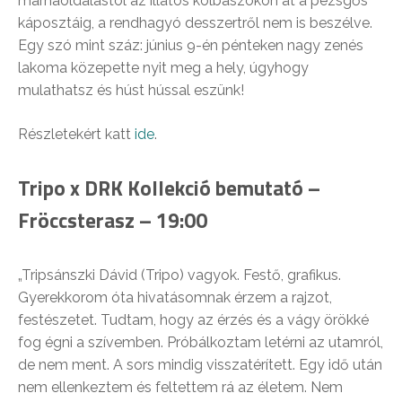
marhaoldalastól az illatos kolbászokon át a pezsgős
káposztáig, a rendhagyó desszertről nem is beszélve.
Egy szó mint száz: június 9-én pénteken nagy zenés
lakoma közepette nyit meg a hely, úgyhogy
mulathatsz és húst hússal eszünk!
Részletekért katt
ide
.
Tripo x DRK Kollekció bemutató –
Fröccsterasz – 19:00
„Tripsánszki Dávid (Tripo) vagyok. Festő, grafikus.
Gyerekkorom óta hivatásomnak érzem a rajzot,
festészetet. Tudtam, hogy az érzés és a vágy örökké
fog égni a szívemben. Próbálkoztam letérni az utamról,
de nem ment. A sors mindig visszatérített. Egy idő után
nem ellenkeztem és feltettem rá az életem. Nem