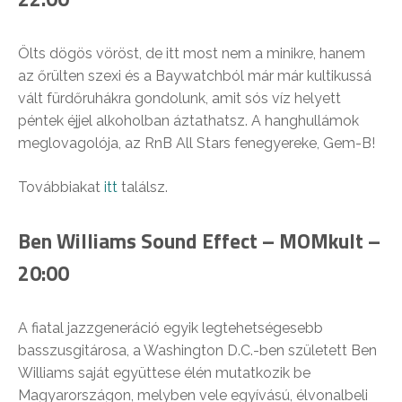
Ölts dögös vöröst, de itt most nem a minikre, hanem
az őrülten szexi és a Baywatchból már már kultikussá
vált fürdőruhákra gondolunk, amit sós víz helyett
péntek éjjel alkoholban áztathatsz. A hanghullámok
meglovagolója, az RnB All Stars fenegyereke, Gem-B!
Továbbiakat
itt
találsz.
Ben Williams Sound Effect – MOMkult –
20:00
A fiatal jazzgeneráció egyik legtehetségesebb
basszusgitárosa, a Washington D.C.-ben született Ben
Williams saját együttese élén mutatkozik be
Magyarországon, melyben vele egyívású, élvonalbeli