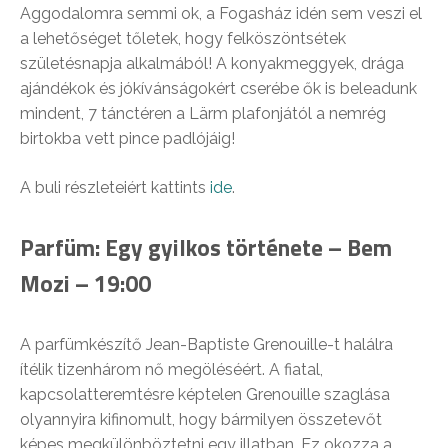
Aggodalomra semmi ok, a Fogasház idén sem veszi el
a lehetőséget tőletek, hogy felköszöntsétek
születésnapja alkalmából! A konyakmeggyek, drága
ajándékok és jókívánságokért cserébe ők is beleadunk
mindent, 7 tánctéren a Lärm plafonjától a nemrég
birtokba vett pince padlójáig!
A buli részleteiért kattints
ide
.
Parfüm: Egy gyilkos története – Bem
Mozi – 19:00
A parfümkészítő Jean-Baptiste Grenouille-t halálra
ítélik tizenhárom nő megöléséért. A fiatal,
kapcsolatteremtésre képtelen Grenouille szaglása
olyannyira kifinomult, hogy bármilyen összetevőt
képes megkülönböztetni egy illatban. Ez okozza a