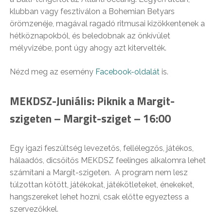
klubban vagy fesztiválon a Bohemian Betyars
örömzenéje, magával ragadó ritmusai kizökkentenek a
hétköznapokból, és beledobnak az önkívület
mélyvizébe, pont úgy ahogy azt kitervelték.
Nézd meg az esemény
Facebook-oldalát
is.
MEKDSZ-Juniális: Piknik a Margit-
szigeten – Margit-sziget – 16:00
Egy igazi feszültség levezetős, fellélegzős, játékos,
hálaadós, dicsőítős MEKDSZ feelin
ges alkalomra lehet
számítani a Margit-szigeten. A program nem lesz
túlzottan kötött, játékokat, játékötleteket, énekeket,
hangszereket lehet hozni, csak előtte egyeztess a
szervezőkkel.