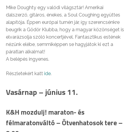
Mike Doughty egy valódi világsztár! Amerikai
dalszerző, gitáros, énekes, a Soul Coughing együttes
alapítója. Éppen európai turnén jár, így szerencsénkre
beugrik a Gödör Klubba, hogy a magyar közönséget is
elvarázsolja szóló koncertjével. Fantasztikus estének
nézünk elébe, semmiképpen se hagyjátok ki ezt a
páratlan alkalmat!
A belépés ingyenes.
Részletekért katt
ide
.
Vasárnap – június 11.
K&H mozdulj! maraton- és
félmaratonváltó – Ötvenhatosok tere –