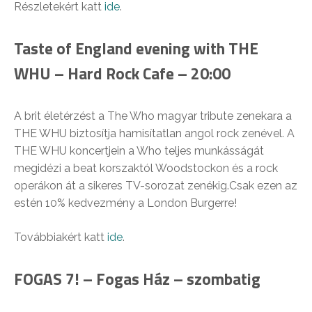
Részletekért katt
ide
.
Taste of England evening with THE
WHU – Hard Rock Cafe – 20:00
A brit életérzést a The Who magyar tribute zenekara a
THE WHU biztosítja hamisítatlan angol rock zenével. A
THE WHU koncertjein a Who teljes munkásságát
megidézi a beat korszaktól Woodstockon és a rock
operákon át a sikeres TV-sorozat zenékig.Csak ezen az
estén 10% kedvezmény a London Burgerre!
Továbbiakért katt
ide
.
FOGAS 7! – Fogas Ház – szombatig