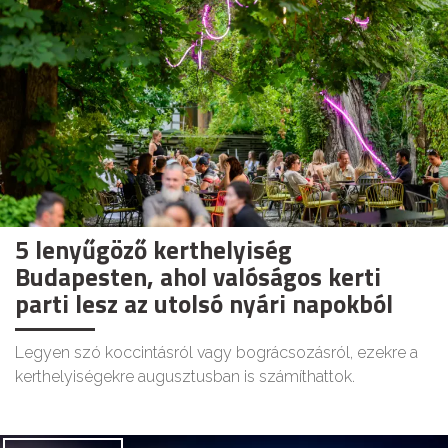
5 lenyűgöző kerthelyiség
Budapesten, ahol valóságos kerti
parti lesz az utolsó nyári napokból
Legyen szó koccintásról vagy bográcsozásról, ezekre a
kerthelyiségekre augusztusban is számíthattok.