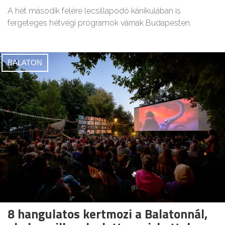
A hét második felére lecsillapodó kánikulában is
fergeteges hétvégi programok várnak Budapesten.
BALATON
8 hangulatos kertmozi a Balatonnál,