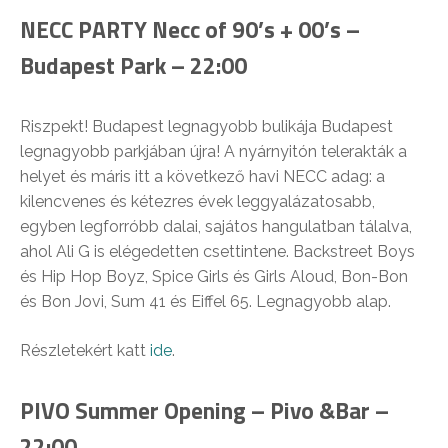
NECC PARTY Necc of 90’s + 00’s –
Budapest Park – 22:00
Riszpekt! Budapest legnagyobb bulikája Budapest
legnagyobb parkjában újra! A nyárnyitón telerakták a
helyet és máris itt a következő havi NECC adag: a
kilencvenes és kétezres évek leggyalázatosabb,
egyben legforróbb dalai, sajátos hangulatban tálalva,
ahol Ali G is elégedetten csettintene. Backstreet Boys
és Hip Hop Boyz, Spice Girls és Girls Aloud, Bon-Bon
és Bon Jovi, Sum 41 és Eiffel 65. Legnagyobb alap.
Részletekért katt
ide
.
PIVO Summer Opening – Pivo &Bar –
22:00