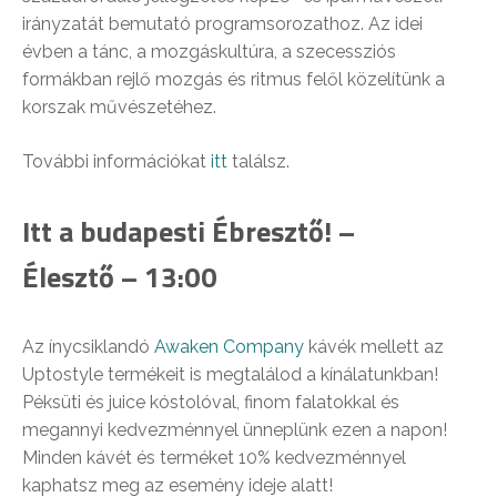
irányzatát bemutató programsorozathoz. Az idei
évben a tánc, a mozgáskultúra, a szecessziós
formákban rejlő mozgás és ritmus felől közelítünk a
korszak művészetéhez.
További információkat
itt
találsz.
Itt a budapesti Ébresztő! –
Élesztő – 13:00
Az ínycsiklandó
Awaken Company
kávék mellett az
Uptostyle termékeit is megtalálod a kínálatunkban!
Péksüti és juice kóstolóval, finom falatokkal és
megannyi kedvezménnyel ünneplünk ezen a napon!
Minden kávét és terméket 10% kedvezménnyel
kaphatsz meg az esemény ideje alatt!