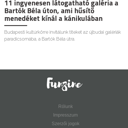
11 ingyenesen látogatható galéria a
Bartók Béla úton, ami hűsítő
menedéket kínál a kánikulában
Budapesti kultúrkörre invitálunk titeket az újbudai galériák
paradicsomába, a Bartók Béla útra.
Rólunk
Impresszum
Szerzői jogok