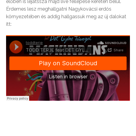
élőben is lejátssza majd live fellépése keretén belül.
Érdemes lesz meghallgatni Nagykovácsi erdős
környezetében és addig hallgassuk meg az új dalokat
itt: