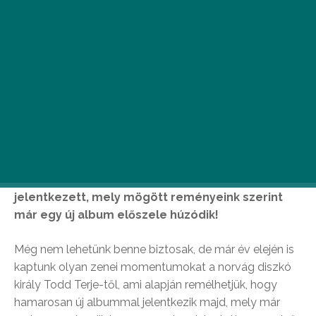
A norvég diszkó ütemek királya új EP-vel
jelentkezett, mely mögött reményeink szerint
már egy új album előszele húzódik!
Még nem lehetünk benne biztosak, de már év elején is
kaptunk olyan zenei momentumokat a norvág diszkó
király Todd Terje-től, ami alapján remélhetjük, hogy
hamarosan új albummal jelentkezik majd, mely már