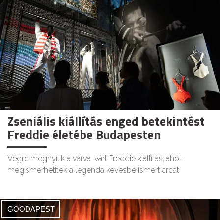
Zseniális kiállítás enged betekintést
Freddie életébe Budapesten
Végre megnyílik a várva-várt Freddie kiállítás, ahol
megismerhetitek a legenda kevésbé ismert arcát.
GOODAPEST