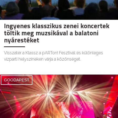
Ingyenes klasszikus zenei koncertek
töltik meg muzsikával a balatoni
nyárestéket
Visszatér a Klassz a pARTon! Fesztivál és különleges
vízparti helyszíneken várja a közönséget.
GOODAPEST