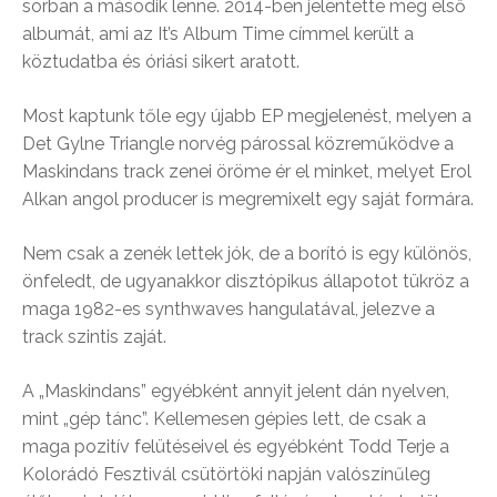
sorban a második lenne. 2014-ben jelentette meg első
albumát, ami az It’s Album Time címmel került a
köztudatba és óriási sikert aratott.
Most kaptunk tőle egy újabb EP megjelenést, melyen a
Det Gylne Triangle norvég párossal közreműködve a
Maskindans track zenei öröme ér el minket, melyet Erol
Alkan angol producer is megremixelt egy saját formára.
Nem csak a zenék lettek jók, de a borító is egy különös,
önfeledt, de ugyanakkor disztópikus állapotot tükröz a
maga 1982-es synthwaves hangulatával, jelezve a
track szintis zaját.
A „Maskindans” egyébként annyit jelent dán nyelven,
mint „gép tánc”. Kellemesen gépies lett, de csak a
maga pozitív felütéseivel és egyébként Todd Terje a
Kolorádó Fesztivál csütörtöki napján valószínűleg