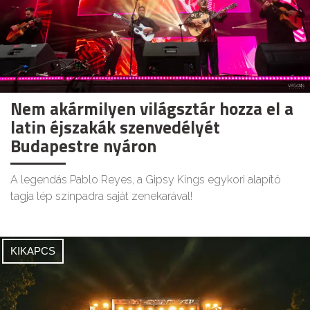
Nem akármilyen világsztár hozza el a
latin éjszakák szenvedélyét
Budapestre nyáron
A legendás Pablo Reyes, a Gipsy Kings egykori alapító
tagja lép színpadra saját zenekarával!
KIKAPCS