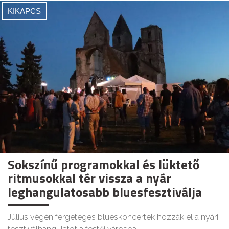
KIKAPCS
Sokszínű programokkal és lüktető
ritmusokkal tér vissza a nyár
leghangulatosabb bluesfesztiválja
Július végén fergeteges blueskoncertek hozzák el a nyári