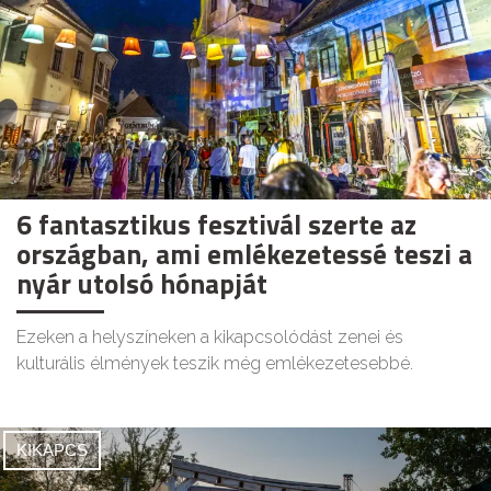
6 fantasztikus fesztivál szerte az
országban, ami emlékezetessé teszi a
nyár utolsó hónapját
Ezeken a helyszíneken a kikapcsolódást zenei és
kulturális élmények teszik még emlékezetesebbé.
KIKAPCS