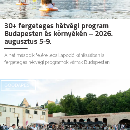
30+ fergeteges hétvégi program
Budapesten és környékén – 2026.
augusztus 5-9.
A hét második felére lecsillapodó kánikulában is
fergeteges hétvégi programok várnak Budapesten.
GOODAPEST