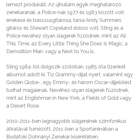
lemezt produkált. Az újhullám egyik meghatározó
zenekarának, a Police-nak 1977 és 1983 között volt
énekese és basszusgitárosa, társa Andy Summers
gitáros és Stewart Copeland dobos volt. Sting és a
Police nevéhez olyan slágerek fűződnek, mint az All
This Time, az Every Little Thing She Does Is Magic, a
Demolition Man, vagy a Next to You is.
Sting 1984-től dolgozik szólóban, 1985 óta tizenkét
albumot adott ki. Tíz Grammy-díjat nyert, valamint egy
Golden Globe-, egy Emmy- és három Oscar-díjjelölést
tudhat magáénak. Nevéhez olyan slágerek fűződnek,
mint az Englishman in New York, a Fields of Gold vagy
a Desert Rose.
2010-2011-ben legnagyobb slágereinek szimfonikus
átiratával turnézott, 2011-ben a Sportarénában a
Budafoki Dohnányi Zenekar kíséretében.