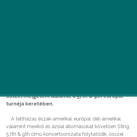
Ö
t év után ismét Budapesten ad
koncertet Sting. A brit világsztár
október 13-án lép fel a Papp László
Budapest Sportarénában a tavaly
ősszel megjelent albuma, a 57th & 9th európai
turnéja keretében.
A teltházas észak-amerikai, európai, dél-amerikai,
valamint mexikói és ázsiai állomásokat követően Sting
57th & 9th című koncertsorozata folytatódik, ősszel