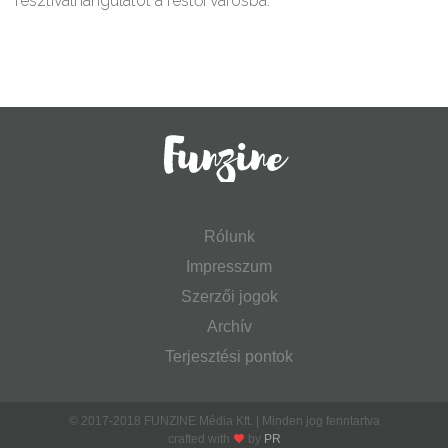
fesztiválhangulatot a festői városba.
Rólunk
Impresszum
Szerzői jogok
Archív
Terjesztési pontok
© 2017-2018 FUNZINE Média Kft. | Minden jog fenntartva
crafted with
by
PR