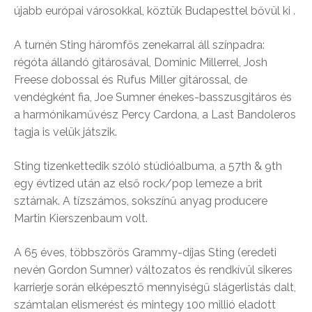
újabb európai városokkal, köztük Budapesttel bővül ki .
A turnén Sting háromfős zenekarral áll színpadra:
régóta állandó gitárosával, Dominic Millerrel, Josh
Freese dobossal és Rufus Miller gitárossal, de
vendégként fia, Joe Sumner énekes-basszusgitáros és
a harmónikaművész Percy Cardona, a Last Bandoleros
tagja is velük játszik.
Sting tizenkettedik szóló stúdióalbuma, a 57th & 9th
egy évtized után az első rock/pop lemeze a brit
sztárnak. A tízszámos, sokszínű anyag producere
Martin Kierszenbaum volt.
A 65 éves, többszörös Grammy-díjas Sting (eredeti
nevén Gordon Sumner) változatos és rendkívül sikeres
karrierje során elképesztő mennyiségű slágerlistás dalt,
számtalan elismerést és mintegy 100 millió eladott