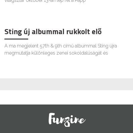
világsztár október 13-án lép fel a Papp
Sting új albummal rukkolt elő
A ma megjelent 57th & 9th című albummal Sting újra
megmutatja különleges zenei sokoldalúságát és