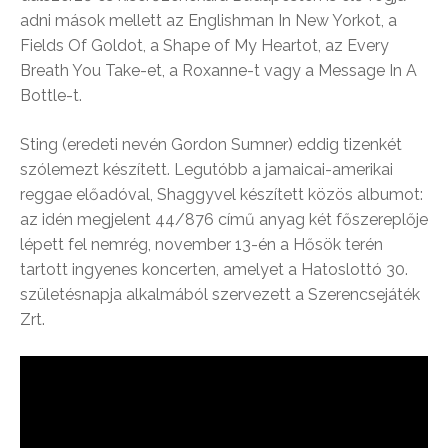
adni mások mellett az Englishman In New Yorkot, a
Fields Of Goldot, a Shape of My Heartot, az Every
Breath You Take-et, a Roxanne-t vagy a Message In A
Bottle-t.
Sting (eredeti nevén Gordon Sumner) eddig tizenkét
szólemezt készített. Legutóbb a jamaicai-amerikai
reggae előadóval, Shaggyvel készített közös albumot:
az idén megjelent 44/876 című anyag két főszereplője
lépett fel nemrég, november 13-én a Hősök terén
tartott ingyenes koncerten, amelyet a Hatoslottó 30.
születésnapja alkalmából szervezett a Szerencsejáték
Zrt.