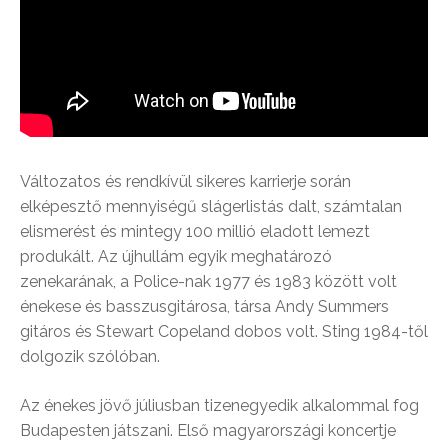
Változatos és rendkívül sikeres karrierje során
elképesztő mennyiségű slágerlistás dalt, számtalan
elismerést és mintegy 100 millió eladott lemezt
produkált. Az újhullám egyik meghatározó
zenekarának, a Police-nak 1977 és 1983 között volt
énekese és basszusgitárosa, társa Andy Summers
gitáros és Stewart Copeland dobos volt. Sting 1984-től
dolgozik szólóban.
Az énekes jövő júliusban tizenegyedik alkalommal fog
Budapesten játszani. Első magyarországi koncertje