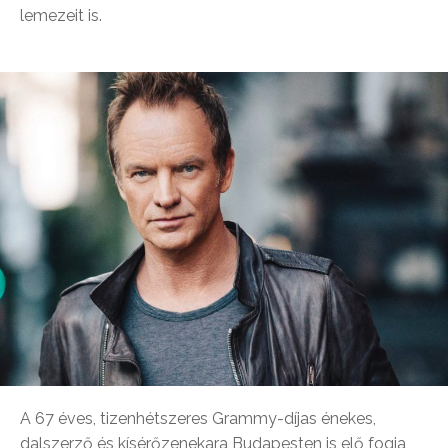
lemezeit is.
A 67 éves, tizenhétszeres Grammy-díjas énekes,
dalszerző és kísérőzenekara Budapesten is elő fogja