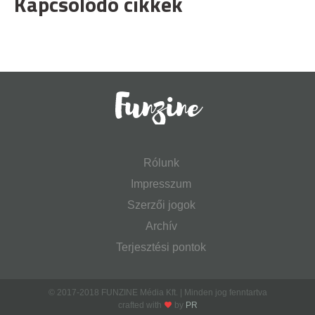
Kapcsolódó cikkek
Rólunk
Impresszum
Szerzői jogok
Archív
Terjesztési pontok
© 2017-2018 FUNZINE Média Kft. | Minden jog fenntartva
crafted with
by
PR