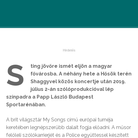
S
ting jövőre ismét eljön a magyar
fővárosba. A néhány hete a Hősök terén
Shaggyvel közös koncertje után 2019.
július 2-án szólóprodukcióval lép
színpadra a Papp László Budapest
Sportarénában.
A brit világsztár My Songs című európai turnéja
keretében legnépszerűbb dalait fogja előadni. A műsor
felöleli szólókarrierjét és a Police együttessel készített