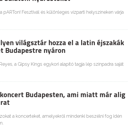
 a pARTon! Fesztivál és különleges vízparti helyszíneken várja
en világsztár hozza el a latin éjszakák
t Budapestre nyáron
eyes, a Gipsy Kings egykori alapító tagja lép színpadra saját
 koncert Budapesten, ami miatt már alig
arat
zokat a koncerteket, amelyekről mindenki beszélni fog idén
n.