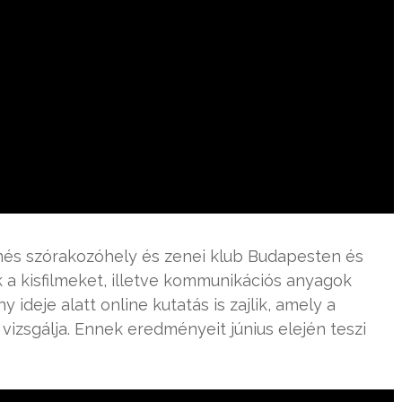
és szórakozóhely és zenei klub Budapesten és
 a kisfilmeket, illetve kommunikációs anyagok
 ideje alatt online kutatás is zajlik, amely a
vizsgálja. Ennek eredményeit június elején teszi