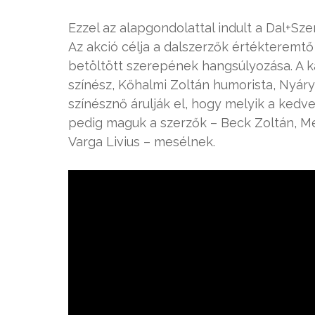
Ezzel az alapgondolattal indult a Dal+Sz
Az akció célja a dalszerzők értékteremt
betöltött szerepének hangsúlyozása. A k
színész, Kőhalmi Zoltán humorista, Nyáry
színésznő árulják el, hogy melyik a ked
pedig maguk a szerzők – Beck Zoltán, M
Varga Livius – mesélnek.