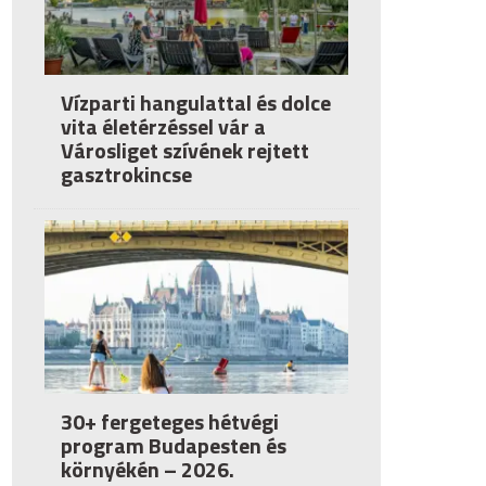
Vízparti hangulattal és dolce
vita életérzéssel vár a
Városliget szívének rejtett
gasztrokincse
30+ fergeteges hétvégi
program Budapesten és
környékén – 2026.