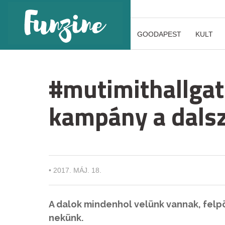
GOODAPEST
KULT
#mutimithallgat
kampány a dals
•
2017. MÁJ. 18.
A dalok mindenhol velünk vannak, felp
nekünk.