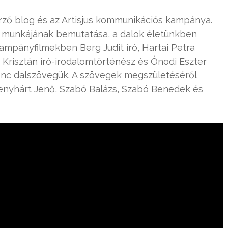
erző blog és az Artisjus kommunikációs kampánya.
ő munkájának bemutatása, a dalok életünkben
ampányfilmekben Berg Judit író, Hartai Petra
 Krisztán író-irodalomtörténész és Ónodi Eszter
venc dalszövegük. A szövegek megszületéséről
enyhárt Jenő, Szabó Balázs, Szabó Benedek és