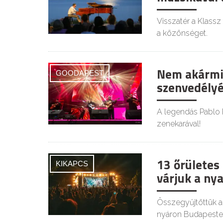
Visszatér a Klassz
a közönséget.
Nem akármily
GOODAPEST
szenvedélyé
A legendás Pablo R
zenekarával!
13 őrületes
KIKAPCS
várjuk a ny
Összegyűjtöttük a
nyáron Budapeste