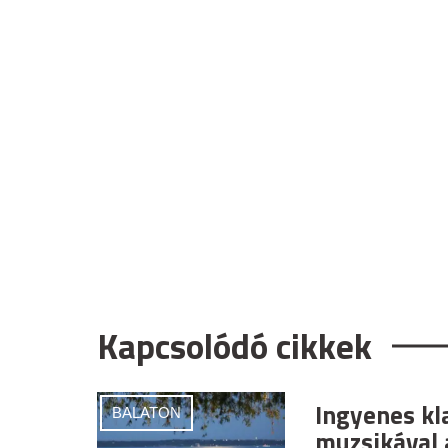
Kapcsolódó cikkek
Ingyenes kl
BALATON
muzsikával 