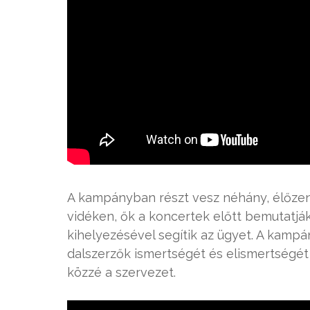
A kampányban részt vesz néhány, élőzen
vidéken, ők a koncertek előtt bemutatják
kihelyezésével segítik az ügyet. A kampány
dalszerzők ismertségét és elismertségét 
közzé a szervezet.