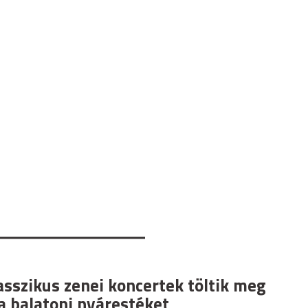
asszikus zenei koncertek töltik meg
a balatoni nyárestéket