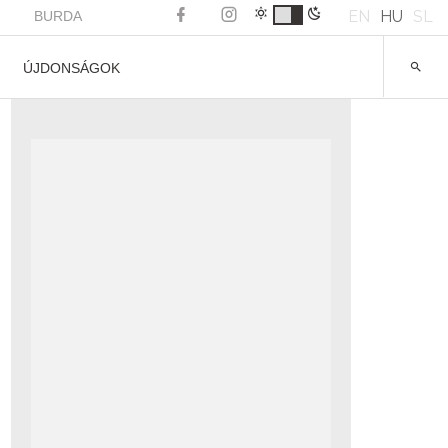
EN
HU
SL
BURDA
ÚJDONSÁGOK