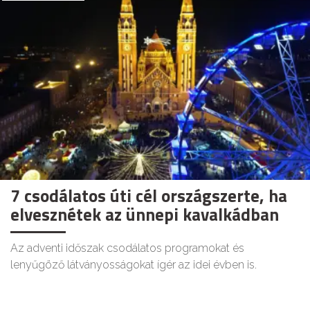
7 csodálatos úti cél országszerte, ha
elvesznétek az ünnepi kavalkádban
Az adventi időszak csodálatos programokat és
lenyűgöző látványosságokat ígér az idei évben is.