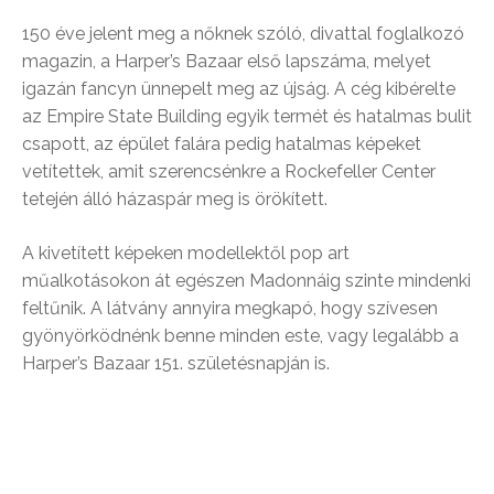
150 éve jelent meg a nőknek szóló, divattal foglalkozó
magazin, a Harper’s Bazaar első lapszáma, melyet
igazán fancyn ünnepelt meg az újság. A cég kibérelte
az Empire State Building egyik termét és hatalmas bulit
csapott, az épület falára pedig hatalmas képeket
vetítettek, amit szerencsénkre a Rockefeller Center
tetején álló házaspár meg is örökített.
A kivetített képeken modellektől pop art
műalkotásokon át egészen Madonnáig szinte mindenki
feltűnik. A látvány annyira megkapó, hogy szívesen
gyönyörködnénk benne minden este, vagy legalább a
Harper’s Bazaar 151. születésnapján is.