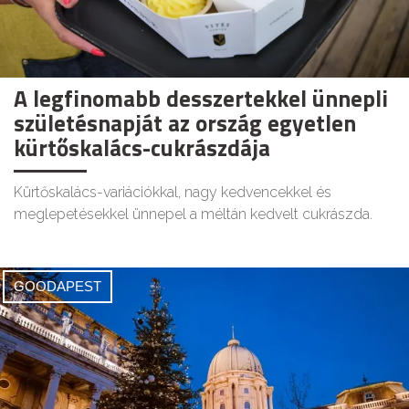
A legfinomabb desszertekkel ünnepli
születésnapját az ország egyetlen
kürtőskalács-cukrászdája
Kürtőskalács-variációkkal, nagy kedvencekkel és
meglepetésekkel ünnepel a méltán kedvelt cukrászda.
GOODAPEST