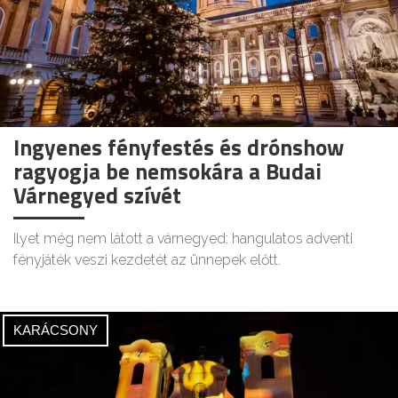
Ingyenes fényfestés és drónshow
ragyogja be nemsokára a Budai
Várnegyed szívét
Ilyet még nem látott a várnegyed: hangulatos adventi
fényjáték veszi kezdetét az ünnepek előtt.
KARÁCSONY