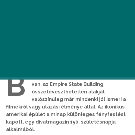
B
ár New Yorkban ezernyi felhőkarcoló
van, az Empire State Building
összetéveszthetetlen alakját
valószínűleg már mindenki jól ismeri a
filmekről vagy utazási élménye által. Az ikonikus
amerikai épület a minap különleges fényfestést
kapott, egy divatmagazin 150. születésnapja
alkalmából.