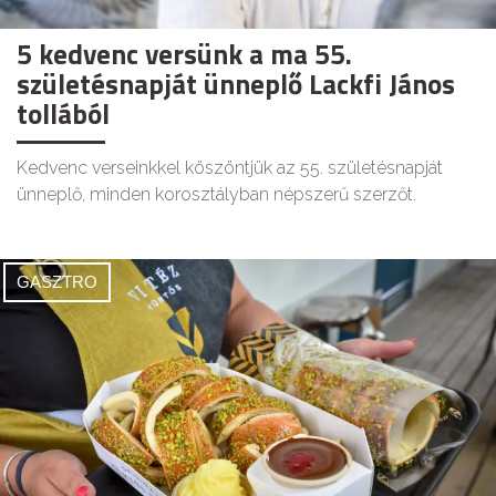
5 kedvenc versünk a ma 55.
születésnapját ünneplő Lackfi János
tollából
Kedvenc verseinkkel köszöntjük az 55. születésnapját
ünneplő, minden korosztályban népszerű szerzőt.
GASZTRO