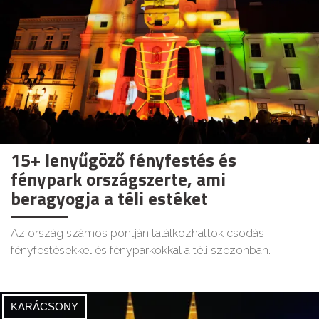
15+ lenyűgöző fényfestés és
fénypark országszerte, ami
beragyogja a téli estéket
Az ország számos pontján találkozhattok csodás
fényfestésekkel és fényparkokkal a téli szezonban.
KARÁCSONY