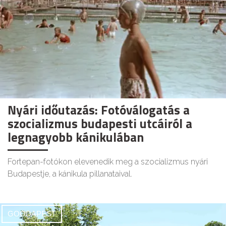
Nyári időutazás: Fotóválogatás a
szocializmus budapesti utcáiról a
legnagyobb kánikulában
Fortepan-fotókon elevenedik meg a szocializmus nyári
Budapestje, a kánikula pillanataival.
GOODAPEST