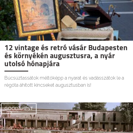
12 vintage és retró vásár Budapesten
és környékén augusztusra, a nyár
utolsó hónapjára
Búcsúztassátok méltóképp a nyarat és vadásszátok le a
régóta áhított kincseket augusztusban is!
GOODAPEST