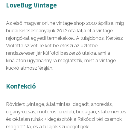
LoveBug Vintage
Az első magyar online vintage shop 2010 áprilisa, míg
budai kincsesbányájuk 2012 óta látja el a vintage
rajongókat egyedi termékekkel. A tulajdonos, Kertész
Violetta szívét-lelkét beleteszi az üzletbe,
rendszeresen jár külföldi beszerző utakra, ami a
kínálaton ugyanannyira meglátszik, mint a vintage
kuckó atmoszféráján.
Konfekció
Röviden: „vintage, állatmintás, dagadt, anorexiás,
cigányrózsás, motoros, eredeti, bubugao, statementes
és céltalan ruhák + kiegészítők a Rákóczi téri csarnok
mögött.” Ja, és a tulajok szuperjófejek!