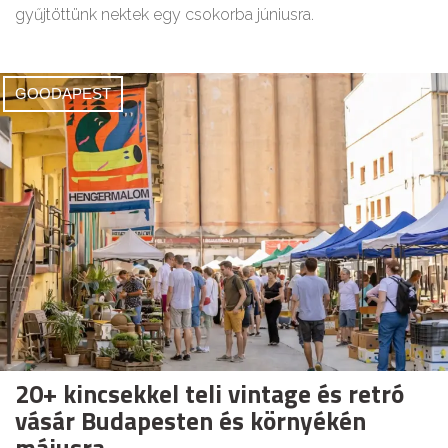
gyűjtöttünk nektek egy csokorba júniusra.
GOODAPEST
20+ kincsekkel teli vintage és retró
vásár Budapesten és környékén