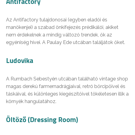
Antifactory
Az Antifactory tulajdonosai (egyben eladói és
manökenjei) a szabad önkifejezés prédikálói, akiket
nem érdekelnek a mindig változó trendek, ők az
egyéniség hívei. A Paulay Ede utcában találjátok őket.
Ludovika
A Rumbach Sebestyén utcában található vintage shop
magas derekú farmernadrágjaival, retró bőrcipőivel és
táskáival, és különleges kiegészítőivel tökéletesen illik a
környék hangulatához.
Öltöző (Dressing Room)