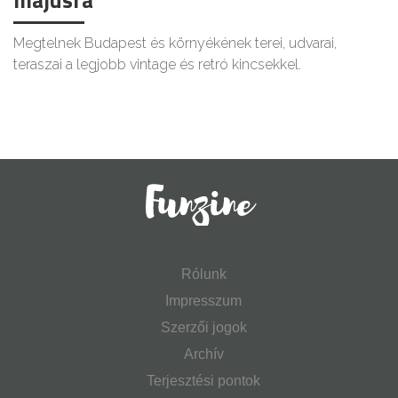
májusra
Megtelnek Budapest és környékének terei, udvarai,
teraszai a legjobb vintage és retró kincsekkel.
Rólunk
Impresszum
Szerzői jogok
Archív
Terjesztési pontok