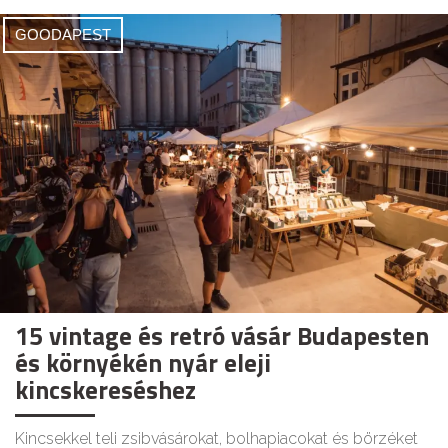
GOODAPEST
15 vintage és retró vásár Budapesten
és környékén nyár eleji
kincskereséshez
Kincsekkel teli zsibvásárokat, bolhapiacokat és börzéket