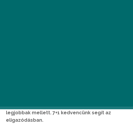
N
incs kétség, a vintage és retró cuccok
reneszánszukat élik. Budapest
szerencsére hatalmas választékkal
büszkélkedhet, már ami a vintage
shopokat és turikat illeti, így könnyű elsuhanni a
legjobbak mellett. 7+1 kedvencünk segít az
eligazódásban.