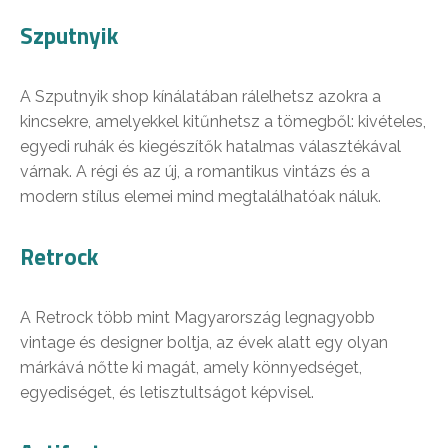
Szputnyik
A Szputnyik shop kínálatában rálelhetsz azokra a
kincsekre, amelyekkel kitűnhetsz a tömegből: kivételes,
egyedi ruhák és kiegészítők hatalmas választékával
várnak. A régi és az új, a romantikus vintázs és a
modern stílus elemei mind megtalálhatóak náluk.
Retrock
A Retrock több mint Magyarország legnagyobb
vintage és designer boltja, az évek alatt egy olyan
márkává nőtte ki magát, amely könnyedséget,
egyediséget, és letisztultságot képvisel.