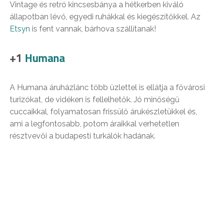
Vintage és retró kincsesbánya a hétkerben kiváló
állapotban lévő, egyedi ruhákkal és kiegészítőkkel. Az
Etsyn
is fent vannak, bárhova szállítanak!
+1
Humana
A Humana áruházlánc több üzlettel is ellátja a fővárosi
turizókat, de vidéken is fellelhetők. Jó minőségű
cuccaikkal, folyamatosan frissülő árukészletükkel és,
ami a legfontosabb, potom áraikkal verhetetlen
résztvevői a budapesti turkálók hadának.