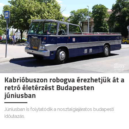
Kabrióbuszon robogva érezhetjük át a
retró életérzést Budapesten
júniusban
Júniusban is folytatódik a nosztalgiajáratos budapesti
időutazás.