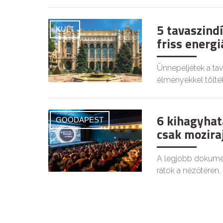
5 tavaszind
KULT
friss energ
Ünnepeljétek a tava
élményekkel tölte
6 kihagyhat
GOODAPEST
csak mozir
A legjobb dokumen
rátok a nézőtéren.