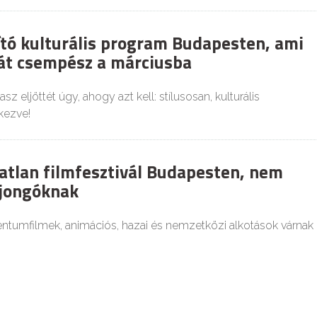
ító kulturális program Budapesten, ami
iát csempész a márciusba
sz eljöttét úgy, ahogy azt kell: stílusosan, kulturális
kezve!
atlan filmfesztivál Budapesten, nem
ajongóknak
tumfilmek, animációs, hazai és nemzetközi alkotások várnak