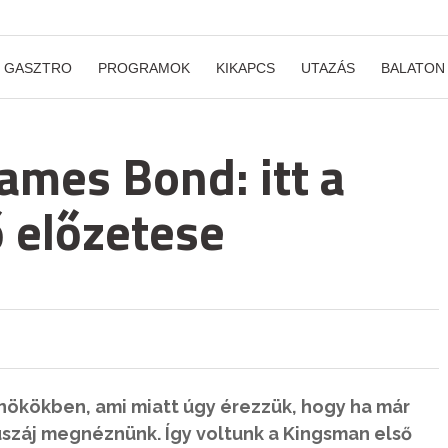
GASZTRO
PROGRAMOK
KIKAPCS
UTAZÁS
BALATON
James Bond: itt a
 előzetese
ynökökben, ami miatt úgy érezzük, hogy ha már
uszáj megnéznünk. Így voltunk a Kingsman első