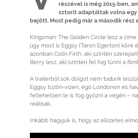
részével is még 2015-ben, am
sztorit adaptáltak volna eg
bejött. Most pedig már a második rész 
Kingsman: The Golden Circle lesz a címe
úgy most is Eggsy (Taron Egerton) köré 
azonban Colin Firth, aki szintén szerepel
Berry lesz, aki szintén fel fog tűnni a fil
A trailerből sok dolgot nem tudunk leszűr
Eggsy tűzön-vízen, égő Londonon és hava
feltehetően le is fog győzni a végén – 
reálisak.
Inkább hagyjuk is, hogy az előzetes elmo