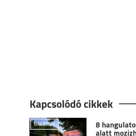
Kapcsolódó cikkek
8 hangulatos
BALATON
alatt moziz