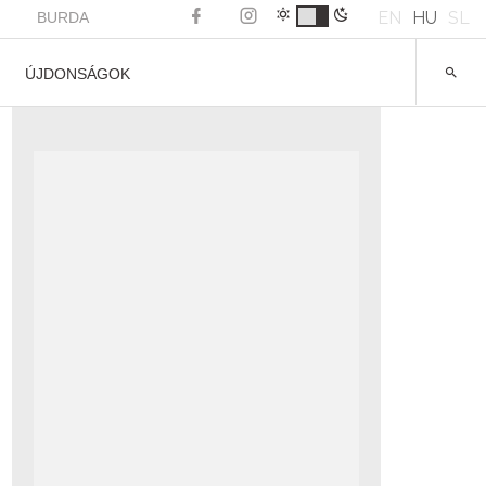
EN
HU
SL
BURDA
ÚJDONSÁGOK