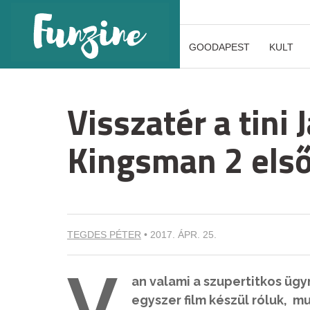
GOODAPEST
KULT
Visszatér a tini 
Kingsman 2 első
TEGDES PÉTER
•
2017. ÁPR. 25.
V
an valami a szupertitkos üg
egyszer film készül róluk, m