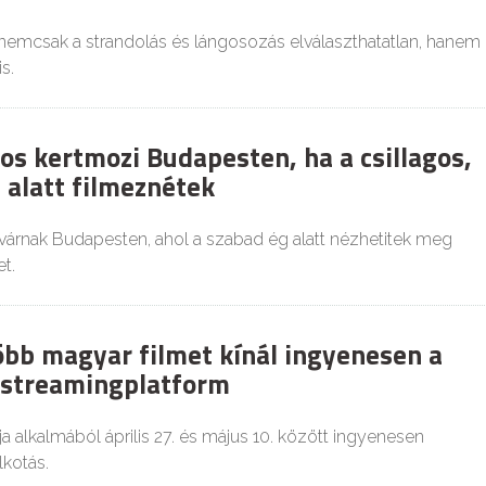
 nemcsak a strandolás és lángosozás elválaszthatatlan, hanem
s.
os kertmozi Budapesten, ha a csillagos,
 alatt filmeznétek
várnak Budapesten, ahol a szabad ég alatt nézhetitek meg
t.
több magyar filmet kínál ingyenesen a
i streamingplatform
a alkalmából április 27. és május 10. között ingyenesen
lkotás.