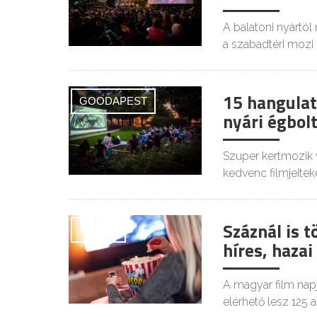
A balatoni nyártól
a szabadtéri mozi i
15 hangulat
GOODAPEST
nyári égbolt
Szuper kertmozik 
kedvenc filmjeiteke
Száznál is 
FILMEK
híres, haza
A magyar film napj
elérhető lesz 125 a