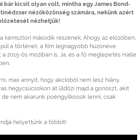
i bár kicsit olyan volt, mintha egy James Bond-
y tinédzser nézőközönség számára, nekünk azért
előzetesét nézhetjük!
 a kémsztori második részének. Ahogy az előzőben,
épül a történet, a film legnagyobb húzóneve
t a 2015-ös moziban is. Ja, és a fő meglepetés Halle
mben.
ni, max annyit, hogy akcióból nem lesz hiány.
s hegycsúcsokon át üldözi majd a gonoszt, akit
na de nem akarunk poéngyilkosok lenni, csak
ndja helyettünk a többit!