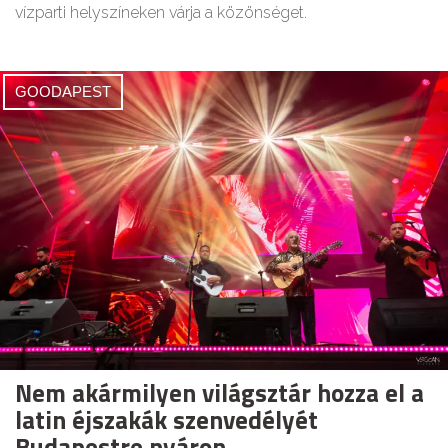
vízparti helyszíneken várja a közönséget.
GOODAPEST
Nem akármilyen világsztár hozza el a
latin éjszakák szenvedélyét
Budapestre nyáron