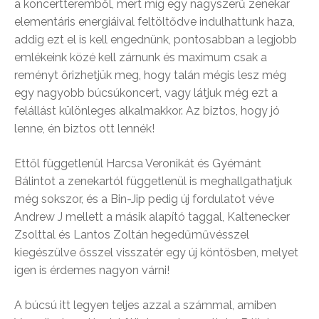
a koncertteremből, mert míg egy nagyszerű zenekar
elementáris energiáival feltöltődve indulhattunk haza,
addig ezt el is kell engednünk, pontosabban a legjobb
emlékeink közé kell zárnunk és maximum csak a
reményt őrizhetjük meg, hogy talán mégis lesz még
egy nagyobb búcsúkoncert, vagy látjuk még ezt a
felállást különleges alkalmakkor. Az biztos, hogy jó
lenne, én biztos ott lennék!
Ettől függetlenül Harcsa Veronikát és Gyémánt
Bálintot a zenekartól függetlenül is meghallgathatjuk
még sokszor, és a Bin-Jip pedig új fordulatot véve
Andrew J mellett a másik alapító taggal, Kaltenecker
Zsolttal és Lantos Zoltán hegedűművésszel
kiegészülve ősszel visszatér egy új köntösben, melyet
igen is érdemes nagyon várni!
A búcsú itt legyen teljes azzal a számmal, amiben