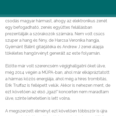
koncertjére. A Kobuci kertben megtartott egy órás
koncert már a sokadik volt, amire el szerettem volna
jutni, de akkor végre sikerült meghallgatnom ezt a
csodás magyar hármast, ahogy az elektronikus zenét
egy befogadható, zenés együttes felállásban
prezentálják a szórakozók számára. Nem volt csúcs
szuper a hang és fény, de Harcsa Veronika hangja,
Gyémánt Bálint gitárjátéka és Andrew J zenei alapja
tökéletes hangörvényt generált az este folyamán.
Előtte már volt szerencsém végighallgatni őket ülve,
még 2014 végén a MÜPA-ban, ahol már elkápráztatott
a hármas közös energiája, ahol még a híres trombitás,
Erik Truffaz is fellépett velük. Akkor is nehezen ment, de
ezt követően az első „igazi” koncerten nem maradtam
ülve, szinte lehetetlen is lett volna.
A megszerzett élményt ezt követően többször is újra