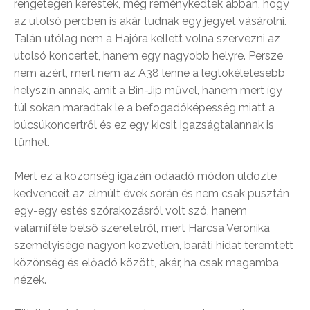
rengetegen kerestek, még reménykedtek abban, hogy
az utolsó percben is akár tudnak egy jegyet vásárolni.
Talán utólag nem a Hajóra kellett volna szervezni az
utolsó koncertet, hanem egy nagyobb helyre. Persze
nem azért, mert nem az A38 lenne a legtökéletesebb
helyszín annak, amit a Bin-Jip művel, hanem mert így
túl sokan maradtak le a befogadóképesség miatt a
búcsúkoncertről és ez egy kicsit igazságtalannak is
tűnhet.
Mert ez a közönség igazán odaadó módon üldözte
kedvenceit az elmúlt évek során és nem csak pusztán
egy-egy estés szórakozásról volt szó, hanem
valamiféle belső szeretetről, mert Harcsa Veronika
személyisége nagyon közvetlen, baráti hidat teremtett
közönség és előadó között, akár, ha csak magamba
nézek.