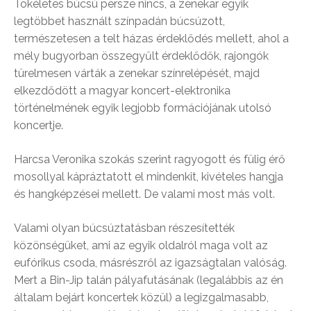
Tökéletes búcsú persze nincs, a zenekar egyik
legtöbbet használt színpadán búcsúzott,
természetesen a telt házas érdeklődés mellett, ahol a
mély bugyorban összegyűlt érdeklődők, rajongók
türelmesen várták a zenekar színrelépését, majd
elkezdődött a magyar koncert-elektronika
történelmének egyik legjobb formációjának utolsó
koncertje.
Harcsa Veronika szokás szerint ragyogott és fülig érő
mosollyal kápráztatott el mindenkit, kivételes hangja
és hangképzései mellett. De valami most más volt.
Valami olyan búcsúztatásban részesítették
közönségüket, ami az egyik oldalról maga volt az
eufórikus csoda, másrészről az igazságtalan valóság.
Mert a Bin-Jip talán pályafutásának (legalábbis az én
általam bejárt koncertek közül) a legizgalmasabb,