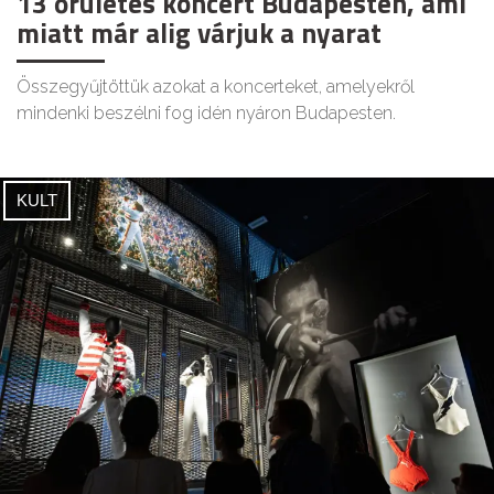
13 őrületes koncert Budapesten, ami
miatt már alig várjuk a nyarat
Összegyűjtöttük azokat a koncerteket, amelyekről
mindenki beszélni fog idén nyáron Budapesten.
KULT