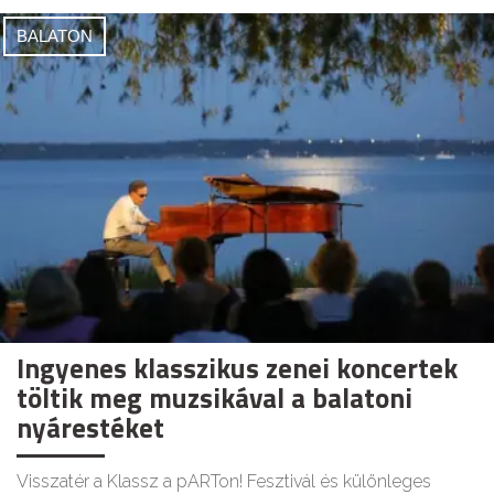
BALATON
Ingyenes klasszikus zenei koncertek
töltik meg muzsikával a balatoni
nyárestéket
Visszatér a Klassz a pARTon! Fesztivál és különleges