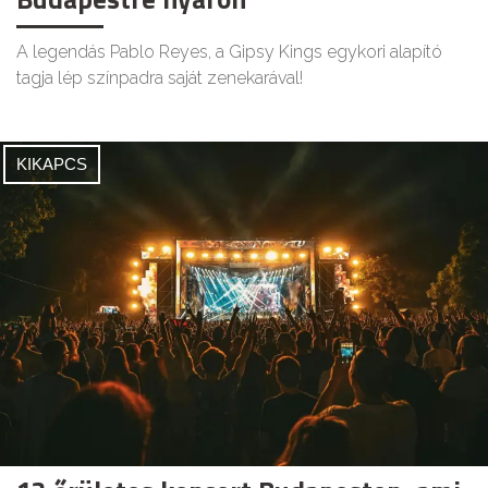
A legendás Pablo Reyes, a Gipsy Kings egykori alapító
tagja lép színpadra saját zenekarával!
KIKAPCS