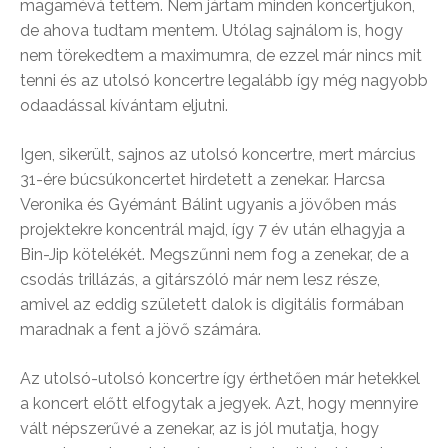
magamévá tettem. Nem jártam minden koncertjükön,
de ahova tudtam mentem. Utólag sajnálom is, hogy
nem törekedtem a maximumra, de ezzel már nincs mit
tenni és az utolsó koncertre legalább így még nagyobb
odaadással kívántam eljutni.
Igen, sikerült, sajnos az utolsó koncertre, mert március
31-ére búcsúkoncertet hirdetett a zenekar. Harcsa
Veronika és Gyémánt Bálint ugyanis a jövőben más
projektekre koncentrál majd, így 7 év után elhagyja a
Bin-Jip kötelékét. Megszűnni nem fog a zenekar, de a
csodás trillázás, a gitárszóló már nem lesz része,
amivel az eddig született dalok is digitális formában
maradnak a fent a jövő számára.
Az utolsó-utolsó koncertre így érthetően már hetekkel
a koncert előtt elfogytak a jegyek. Azt, hogy mennyire
vált népszerűvé a zenekar, az is jól mutatja, hogy