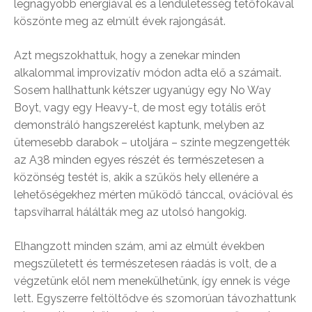
legnagyobb energiával és a lendületesség tetőfokával
köszönte meg az elmúlt évek rajongását.
Azt megszokhattuk, hogy a zenekar minden
alkalommal improvizatív módon adta elő a számait.
Sosem hallhattunk kétszer ugyanúgy egy No Way
Boyt, vagy egy Heavy-t, de most egy totális erőt
demonstráló hangszerelést kaptunk, melyben az
ütemesebb darabok – utoljára – szinte megzengették
az A38 minden egyes részét és természetesen a
közönség testét is, akik a szűkös hely ellenére a
lehetőségekhez mérten működő tánccal, ovációval és
tapsviharral hálálták meg az utolsó hangokig.
Elhangzott minden szám, ami az elmúlt években
megszületett és természetesen ráadás is volt, de a
végzetünk elől nem menekülhetünk, így ennek is vége
lett. Egyszerre feltöltődve és szomorúan távozhattunk