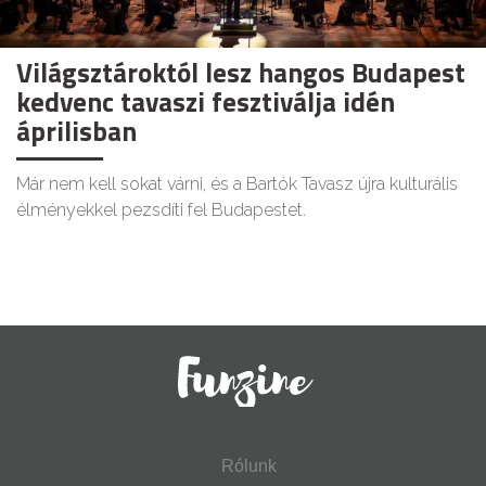
Világsztároktól lesz hangos Budapest
kedvenc tavaszi fesztiválja idén
áprilisban
Már nem kell sokat várni, és a Bartók Tavasz újra kulturális
élményekkel pezsdíti fel Budapestet.
Rólunk