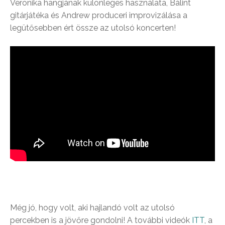
Veronika hangjának különleges használata, Bálint
gitárjátéka és Andrew produceri improvizálása a
legütősebben ért össze az utolsó koncerten!
Még jó, hogy volt, aki hajlandó volt az utolsó
percekben is a jövőre gondolni! A további videók
ITT
, a