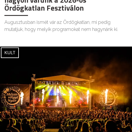
Ördögkatlan Fesztiválon
Augusztusban ismét vár az Ördögkatlan, mi pedig
mutatjuk, hogy melyik programokat nem hagynánk ki.
KULT