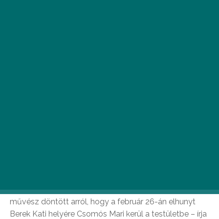
Csomós Mari Kossuth- és Jászai Mari-díjas
színművészt, érdemes művészt választották a
nemzet színészének hétfőn Budapesten –
közölte a Nemzeti Színház Facebook-oldalán.
Fotó: Nemzeti Színház Facebook-oldal
A választást hagyományosan a Nemzeti Színházban
tartották, és a nemzet színésze címet viselő tizenegy
művész döntött arról, hogy a február 26-án elhunyt
Berek Kati helyére Csomós Mari kerül a testületbe – írja