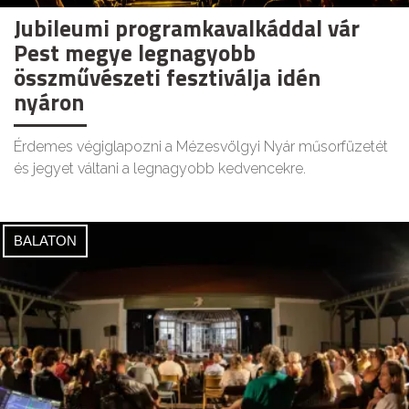
Jubileumi programkavalkáddal vár
Pest megye legnagyobb
összművészeti fesztiválja idén
nyáron
Érdemes végiglapozni a Mézesvölgyi Nyár műsorfüzetét
és jegyet váltani a legnagyobb kedvencekre.
BALATON