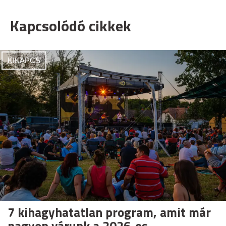
Kapcsolódó cikkek
KIKAPCS
7 kihagyhatatlan program, amit már
nagyon várunk a 2026-os