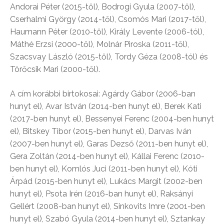
Andorai Péter (2015-től), Bodrogi Gyula (2007-től),
Cserhalmi György (2014-től), Csomós Mari (2017-től),
Haumann Péter (2010-től), Király Levente (2006-tól),
Máthé Erzsi (2000-től), Molnár Piroska (2011-től),
Szacsvay László (2015-től), Tordy Géza (2008-tól) és
Törőcsik Mari (2000-től).
A cím korábbi birtokosai: Agárdy Gábor (2006-ban
hunyt el), Avar István (2014-ben hunyt el), Berek Kati
(2017-ben hunyt el), Bessenyei Ferenc (2004-ben hunyt
el), Bitskey Tibor (2015-ben hunyt el), Darvas Iván
(2007-ben hunyt el), Garas Dezső (2011-ben hunyt el),
Gera Zoltán (2014-ben hunyt el), Kállai Ferenc (2010-
ben hunyt el), Komlós Juci (2011-ben hunyt el), Kóti
Árpád (2015-ben hunyt el), Lukács Margit (2002-ben
hunyt el), Psota Irén (2016-ban hunyt el), Raksányi
Gellért (2008-ban hunyt el), Sinkovits Imre (2001-ben
hunyt el), Szabó Gyula (2014-ben hunyt el), Sztankay