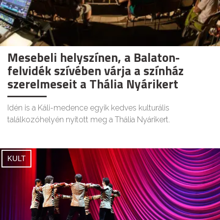
Mesebeli helyszínen, a Balaton-
felvidék szívében várja a színház
szerelmeseit a Thália Nyárikert
Idén is a Káli-medence egyik kedves kulturális
találkozóhelyén nyitott meg a Thália Nyárikert.
KULT