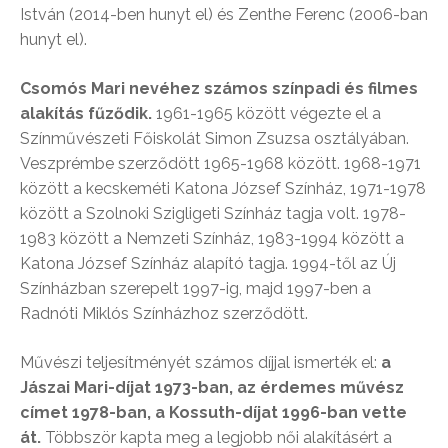
István (2014-ben hunyt el) és Zenthe Ferenc (2006-ban
hunyt el).
Csomós Mari nevéhez számos színpadi és filmes
alakítás fűződik.
1961-1965 között végezte el a
Színművészeti Főiskolát Simon Zsuzsa osztályában.
Veszprémbe szerződött 1965-1968 között. 1968-1971
között a kecskeméti Katona József Színház, 1971-1978
között a Szolnoki Szigligeti Színház tagja volt. 1978-
1983 között a Nemzeti Színház, 1983-1994 között a
Katona József Színház alapító tagja. 1994-től az Új
Színházban szerepelt 1997-ig, majd 1997-ben a
Radnóti Miklós Színházhoz szerződött.
Művészi teljesítményét számos díjjal ismerték el:
a
Jászai Mari-díjat 1973-ban, az érdemes művész
címet 1978-ban, a Kossuth-díjat 1996-ban vette
át.
Többször kapta meg a legjobb női alakításért a