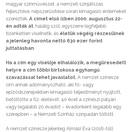
magyar színművészet, a nemzeti színjátszás
fejlesztése, népszerűsítése során kimagasló érdemeket
szereztek.
A címet első ízben 2000. augusztus 22-
én adták át
, halálig szól, egyszerre legfeljebb
tizenketten viselhetik, és
életük végéig részesülnek
a jelenleg havonta nettó 630 ezer forint
juttatásban
.
Ha a cím egy viselője elhalálozik, a megüresedett
helyre a cím többi birtokosa egyhangú
szavazással tehet javaslatot.
A nemzet színésze
cím annak adományozható, aki fő- vagy
epizódszerepekben kimagasló teljesítményt nyújtott,
betöltötte a 62. életévét, 40 évet a színészi pályán
vagy legalább 20 évadot – évadonként legalább egy
szerepben – a Nemzeti Színház színpadán töltött.
A nemzet színésze jelenleg Almási Éva (2016-tól),