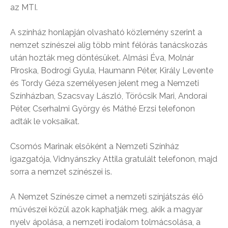
az MTI.
A színház honlapján olvasható közlemény szerint a
nemzet színészei alig több mint félórás tanácskozás
után hozták meg döntésüket. Almási Éva, Molnár
Piroska, Bodrogi Gyula, Haumann Péter, Király Levente
és Tordy Géza személyesen jelent meg a Nemzeti
Színházban, Szacsvay László, Törőcsik Mari, Andorai
Péter, Cserhalmi György és Máthé Erzsi telefonon
adták le voksaikat.
Csomós Marinak elsőként a Nemzeti Színház
igazgatója, Vidnyánszky Attila gratulált telefonon, majd
sorra a nemzet színészei is.
A Nemzet Színésze címet a nemzeti színjátszás élő
művészei közül azok kaphatják meg, akik a magyar
nyelv ápolása, a nemzeti irodalom tolmácsolása, a