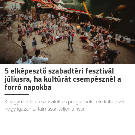
5 elképesztő szabadtéri fesztivál
júliusra, ha kultúrát csempésznél a
forró napokba
Kihagyhatatlan fesztiválok és programok, tele kultúrával,
hogy igazán tartalmasan teljen a nyár.