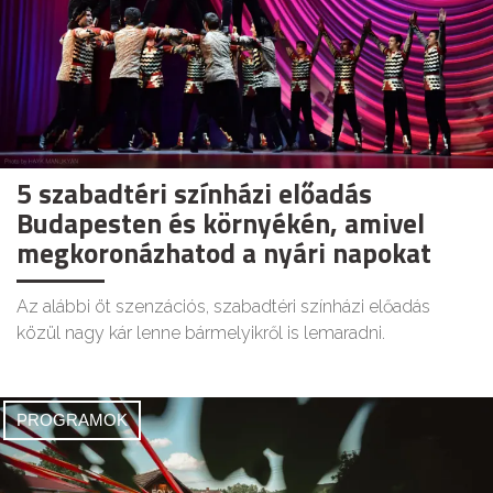
5 szabadtéri színházi előadás
Budapesten és környékén, amivel
megkoronázhatod a nyári napokat
Az alábbi öt szenzációs, szabadtéri színházi előadás
közül nagy kár lenne bármelyikről is lemaradni.
PROGRAMOK