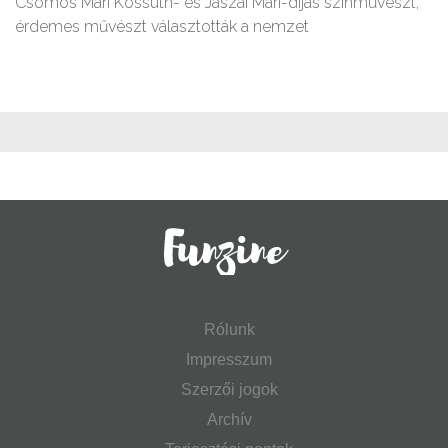
Csomós Mari Kossuth- és Jászai Mari-díjas színművészt,
érdemes művészt választották a nemzet
Rólunk
Impresszum
Szerzői jogok
Archív