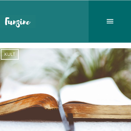
kitüntetés
KULT