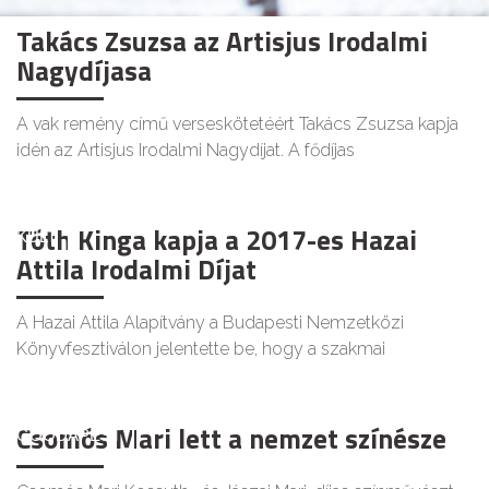
Takács Zsuzsa az Artisjus Irodalmi
Nagydíjasa
A vak remény című verseskötetéért Takács Zsuzsa kapja
idén az Artisjus Irodalmi Nagydíjat. A fődíjas
Tóth Kinga kapja a 2017-es Hazai
KULT
Attila Irodalmi Díjat
A Hazai Attila Alapítvány a Budapesti Nemzetközi
Könyvfesztiválon jelentette be, hogy a szakmai
Csomós Mari lett a nemzet színésze
GOODAPEST