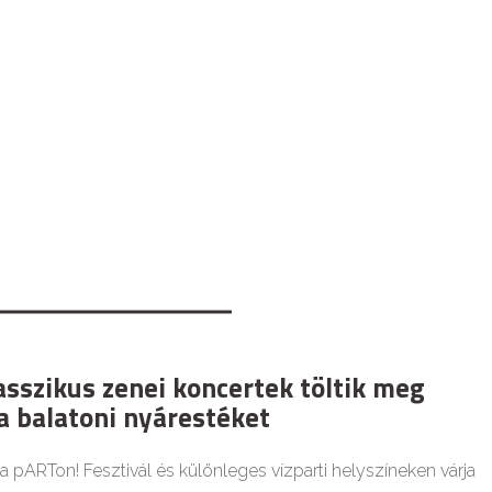
asszikus zenei koncertek töltik meg
a balatoni nyárestéket
 a pARTon! Fesztivál és különleges vízparti helyszíneken várja