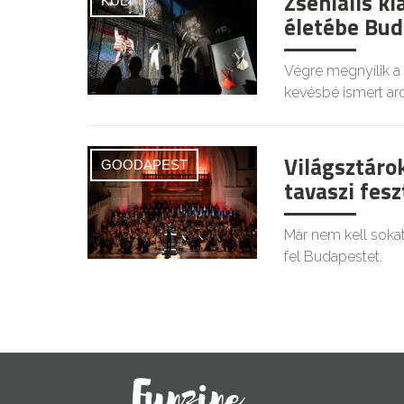
Zseniális ki
KULT
életébe Bu
Végre megnyílik a 
kevésbé ismert arc
Világsztáro
GOODAPEST
tavaszi fesz
Már nem kell sokat 
fel Budapestet.