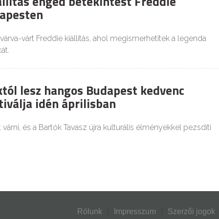
állítás enged betekintést Freddie
dapesten
várva-várt Freddie kiállítás, ahol megismerhetitek a legenda
át.
któl lesz hangos Budapest kedvenc
tiválja idén áprilisban
várni, és a Bartók Tavasz újra kulturális élményekkel pezsdíti
Rólunk
Impresszum
Szerzői jogok