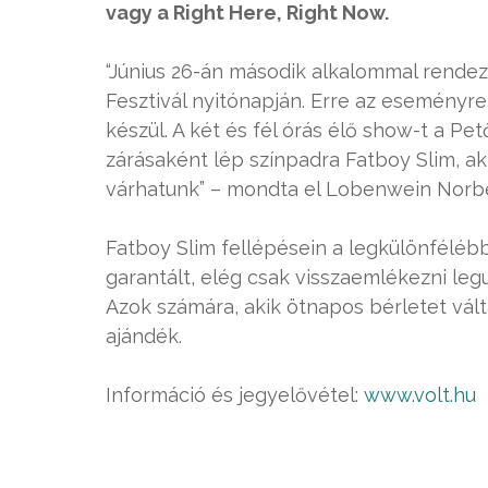
vagy a Right Here, Right Now.
“Június 26-án második alkalommal rendez
Fesztivál nyitónapján. Erre az eseményre
készül. A két és fél órás élő show-t a Pető
zárásaként lép színpadra Fatboy Slim, ak
várhatunk” – mondta el Lobenwein Norber
Fatboy Slim fellépésein a legkülönfélébb
garantált, elég csak visszaemlékezni leg
Azok számára, akik ötnapos bérletet vált
ajándék.
Információ és jegyelővétel:
www.volt.hu