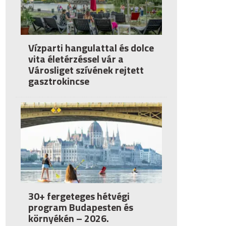
Vízparti hangulattal és dolce
vita életérzéssel vár a
Városliget szívének rejtett
gasztrokincse
30+ fergeteges hétvégi
program Budapesten és
környékén – 2026.