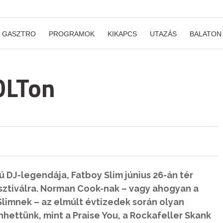
GASZTRO
PROGRAMOK
KIKAPCS
UTAZÁS
BALATON
OLTon
 DJ-legendája, Fatboy Slim június 26-án tér
esztiválra. Norman Cook-nak – vagy ahogyan a
Slimnek – az elmúlt évtizedek során olyan
hettünk, mint a Praise You, a Rockafeller Skank