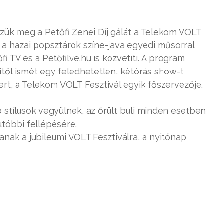
zük meg a Petőfi Zenei Díj gálát a Telekom VOLT
 a hazai popsztárok színe-java egyedi műsorral
fi TV és a Petőfilve.hu is közvetíti. A program
itől ismét egy feledhetetlen, kétórás show-t
t, a Telekom VOLT Fesztivál egyik főszervezője.
 stílusok vegyülnek, az őrült buli minden esetben
utóbbi fellépésére.
anak a jubileumi VOLT Fesztiválra, a nyitónap