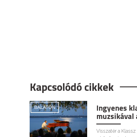
Kapcsolódó cikkek
Ingyenes kl
BALATON
muzsikával 
Visszatér a Klassz