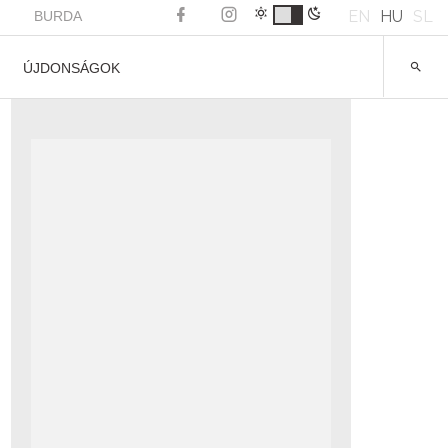
EN
HU
SL
BURDA
ÚJDONSÁGOK