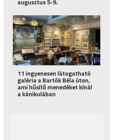
augusztus 5-9.
11 ingyenesen látogatható
galéria a Bartók Béla úton,
ami hűsítő menedéket kínál
a kánikulában