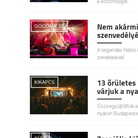
a közönséget.
Nem akármily
GOODAPEST
szenvedélyé
A legendás Pablo R
zenekarával!
13 őrületes
KIKAPCS
várjuk a ny
Összegyűjtöttük a
nyáron Budapeste