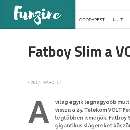
GOODAPEST
KULT
Fatboy Slim a V
•
2017. MÁRC. 17.
A
világ egyik legnagyobb múltú
vissza a 25. Telekom VOLT F
legtöbben ismerjük: Fatboy 
gigantikus slágereket köszön