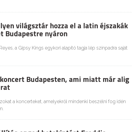
en világsztár hozza el a latin éjszakák
t Budapestre nyáron
eyes, a Gipsy Kings egykori alapító tagja lép színpadra saját
 koncert Budapesten, ami miatt már alig
arat
zokat a koncerteket, amelyekről mindenki beszélni fog idén
n.