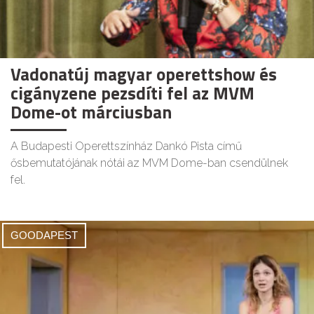
Vadonatúj magyar operettshow és
cigányzene pezsdíti fel az MVM
Dome-ot márciusban
A Budapesti Operettszínház Dankó Pista című
ősbemutatójának nótái az MVM Dome-ban csendülnek
fel.
GOODAPEST