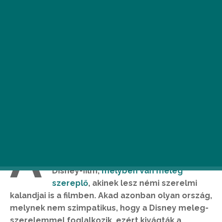
A
hogy arról korábban beszámoltunk, A
szépség és a szörnyeteg az első olyan
Disney-film,
melyben van meleg
szereplő
, akinek lesz némi szerelmi
kalandjai is a filmben. Akad azonban olyan ország,
melynek nem szimpatikus, hogy a Disney meleg-
szerelemmel foglalkozik, ezért kivágták a