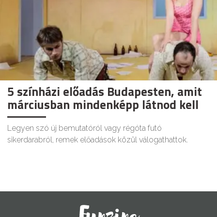
5 színházi előadás Budapesten, amit
márciusban mindenképp látnod kell
Legyen szó új bemutatóról vagy régóta futó
sikerdarabról, remek előadások közül válogathattok.