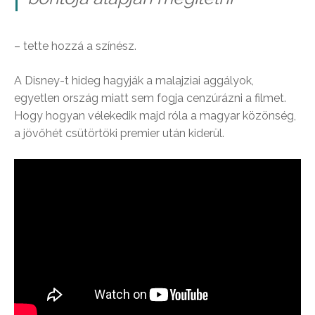
– tette hozzá a színész.
A Disney-t hideg hagyják a malajziai aggályok,
egyetlen ország miatt sem fogja cenzúrázni a filmet.
Hogy hogyan vélekedik majd róla a magyar közönség,
a jövőhét csütörtöki premier után kiderül.