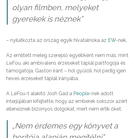
olyan filmben, melyeket
gyerekek is néznek”
– nyilatkozta az ország egyik hivatalnoka az
EW
-nek.
Az említett meleg szereplő egyébként nem más, mint
LeFou, aki ambivalens érzéseket táplál pártfogója és
támogatója, Gaston iránt – hol gyűlöli, hol pedig igen
heves érzéseket táplál irányába.
A LeFou-t alakító Josh Gad a
People
-nek adott
interjújában kifejtette, hogy az emberek sokszor azért
elleneznek bizonyos dolgokat, mert nem értik őket.
„Nem érdemes egy könyvet a
borítója alapján megítélni”