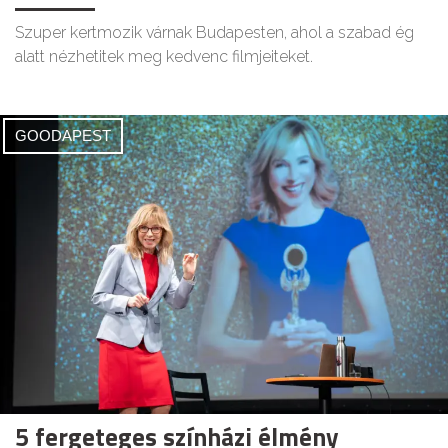
Szuper kertmozik várnak Budapesten, ahol a szabad ég
alatt nézhetitek meg kedvenc filmjeiteket.
GOODAPEST
5 fergeteges színházi élmény