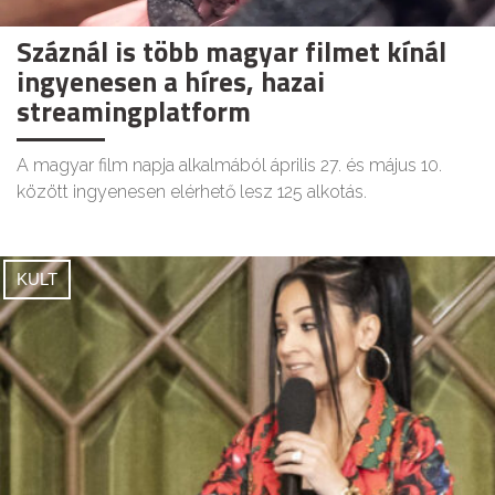
Száznál is több magyar filmet kínál
ingyenesen a híres, hazai
streamingplatform
A magyar film napja alkalmából április 27. és május 10.
között ingyenesen elérhető lesz 125 alkotás.
KULT