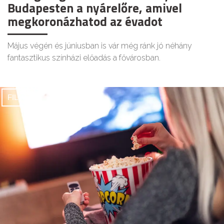
Budapesten a nyárelőre, amivel
megkoronázhatod az évadot
Május végén és júniusban is vár még ránk jó néhány
fantasztikus színházi előadás a fővárosban.
FILMEK