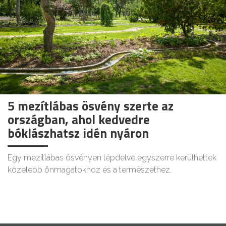
5 mezítlábas ösvény szerte az
országban, ahol kedvedre
bóklászhatsz idén nyáron
Egy mezítlábas ösvényen lépdelve egyszerre kerülhettek
közelebb önmagatokhoz és a természethez.