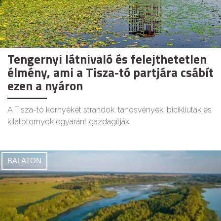
Tengernyi látnivaló és felejthetetlen
élmény, ami a Tisza-tó partjára csábít
ezen a nyáron
A Tisza-tó környékét strandok, tanösvények, bicikliutak és
kilátótornyok egyaránt gazdagítják.
BALATON