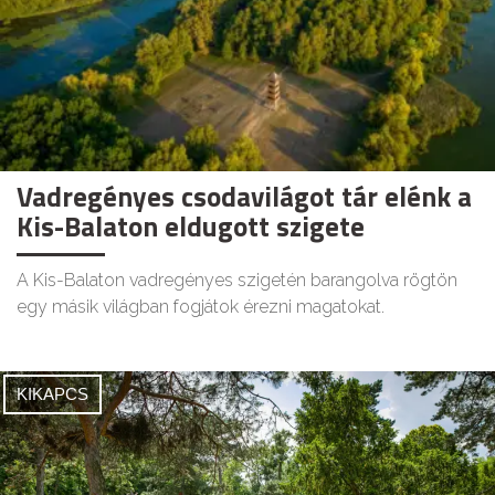
Vadregényes csodavilágot tár elénk a
Kis-Balaton eldugott szigete
A Kis-Balaton vadregényes szigetén barangolva rögtön
egy másik világban fogjátok érezni magatokat.
KIKAPCS