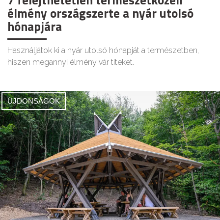
7 felejthetetlen természetközeli
élmény országszerte a nyár utolsó
hónapjára
Használjátok ki a nyár utolsó hónapját a természetben,
hiszen megannyi élmény vár titeket.
ÚJDONSÁGOK