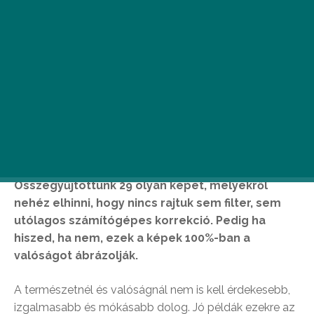
A természet gyakran űz tréfát velünk. Néha
pedig a fotósok is segítenek rájátszani erre.
Összegyűjtöttünk 29 olyan képet, melyekről
nehéz elhinni, hogy nincs rajtuk sem filter, sem
utólagos számítógépes korrekció. Pedig ha
hiszed, ha nem, ezek a képek 100%-ban a
valóságot ábrázolják.
A természetnél és valóságnál nem is kell érdekesebb,
izgalmasabb és mókásabb dolog. Jó példák ezekre az