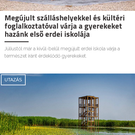
Megújult szálláshelyekkel és kültéri
foglalkoztatóval várja a gyerekeket
hazánk első erdei iskolája
Júliustól már a kívül-belül megújult erdei iskola várja a
természet iránt érdeklődő gyerekeket.
UTAZÁS