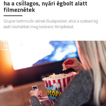
ha a csillagos, nyári égbolt alatt
filmeznétek
Szuper kertmozik várnak Budapesten, ahol a szabad ég
alatt nézhetitek meg kedvenc filmjeiteket.
FILMEK