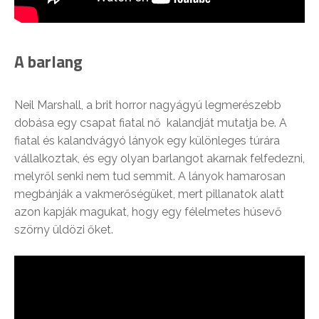
A barlang
Neil Marshall, a brit horror nagyágyú legmerészebb
dobása egy csapat fiatal nő kalandját mutatja be. A
fiatal és kalandvágyó lányok egy különleges túrára
vállalkoztak, és egy olyan barlangot akarnak felfedezni,
melyről senki nem tud semmit. A lányok hamarosan
megbánják a vakmerőségüket, mert pillanatok alatt
azon kapják magukat, hogy egy félelmetes húsevő
szörny üldözi őket.