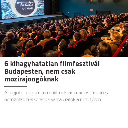
6 kihagyhatatlan filmfesztivál
Budapesten, nem csak
mozirajongóknak
A legjobb dokumentumfilmek, animációs, hazai és
nemzetközi alkotások várnak rátok a nézőtéren.