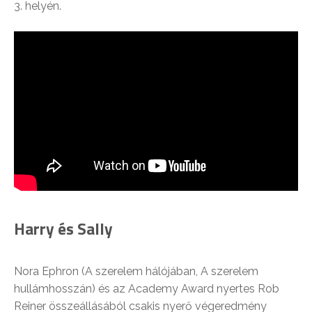
3. helyén.
Harry és Sally
Nora Ephron (A szerelem hálójában, A szerelem
hullámhosszán) és az Academy Award nyertes Rob
Reiner összeállásából csakis nyerő végeredmény