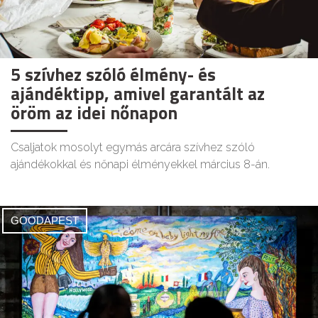
5 szívhez szóló élmény- és
ajándéktipp, amivel garantált az
öröm az idei nőnapon
Csaljatok mosolyt egymás arcára szívhez szóló
ajándékokkal és nőnapi élményekkel március 8-án.
GOODAPEST