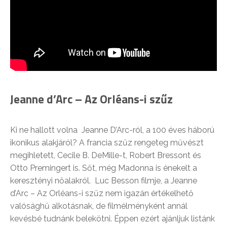
Jeanne d’Arc – Az Orléans-i szűz
Ki ne hallott volna Jeanne D’Arc-ról, a 100 éves háború
ikonikus alakjáról? A francia szűz rengeteg művészt
megihletett, Cecile B. DeMille-t, Robert Bressont és
Otto Premingert is. Sőt, még Madonna is énekelt a
keresztényi nőalakról. Luc Besson filmje, a Jeanne
d’Arc – Az Orléans-i szűz nem igazán értékelhető
valósághű alkotásnak, de filmélményként annál
kevésbé tudnánk belekötni. Éppen ezért ajánljuk listánk