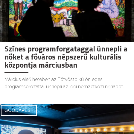
Színes programforgataggal ünnepli a
nőket a főváros népszerű kulturális
központja márciusban
Március első hetében az Eötvös10 különleges
programsorozattal ünnepli az idei nemzetközi nőnapot.
GOODAPEST