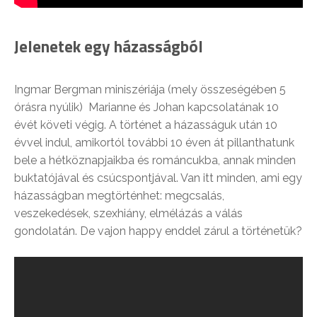
Jelenetek egy házasságból
Ingmar Bergman miniszériája (mely összeségében 5
órásra nyúlik) Marianne és Johan kapcsolatának 10
évét követi végig. A történet a házasságuk után 10
évvel indul, amikortól további 10 éven át pillanthatunk
bele a hétköznapjaikba és románcukba, annak minden
buktatójával és csúcspontjával. Van itt minden, ami egy
házasságban megtörténhet: megcsalás,
veszekedések, szexhiány, elmélázás a válás
gondolatán. De vajon happy enddel zárul a történetük?