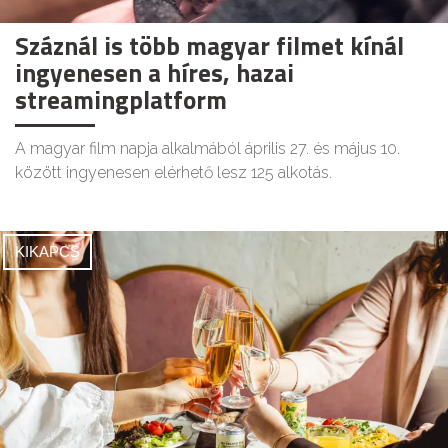
Száznál is több magyar filmet kínál
ingyenesen a híres, hazai
streamingplatform
A magyar film napja alkalmából április 27. és május 10.
között ingyenesen elérhető lesz 125 alkotás.
KIKAPCS