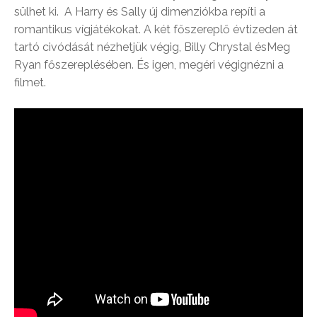
sülhet ki. A Harry és Sally új dimenziókba repíti a
romantikus vígjátékokat. A két főszereplő évtizeden át
tartó civódását nézhetjük végig, Billy Chrystal ésMeg
Ryan főszereplésében. És igen, megéri végignézni a
filmet.