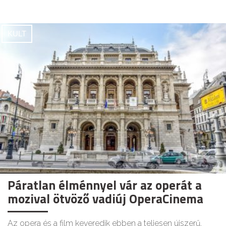
KULT
Páratlan élménnyel vár az operát a
mozival ötvöző vadiúj OperaCinema
Az opera és a film keveredik ebben a teljesen újszerű,