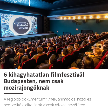
GOODAPEST
6 kihagyhatatlan filmfesztivál
Budapesten, nem csak
mozirajongóknak
A legjobb dokumentumfilmek, animációs, hazai és
nemzetközi alkotások várnak rátok a nézőtéren.