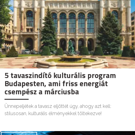
5 tavaszindító kulturális program
Budapesten, ami friss energiát
csempész a márciusba
Ünnepeljétek a tavasz eljöttét úgy, ahogy azt kell:
stílusosan, kulturális élményekkel töltekezve!