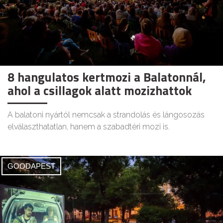
8 hangulatos kertmozi a Balatonnál,
ahol a csillagok alatt mozizhattok
A balatoni nyártól nemcsak a strandolás és lángosozás
elválaszthatatlan, hanem a szabadtéri mozi is.
GOODAPEST