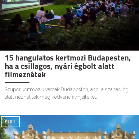
15 hangulatos kertmozi Budapesten,
ha a csillagos, nyári égbolt alatt
filmeznétek
Szuper kertmozik várnak Budapesten, ahol a szabad ég
alatt nézhetitek meg kedvenc filmjeiteket.
KULT