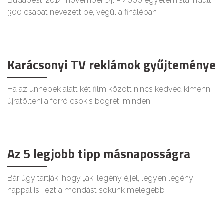
Budapest, 2014. november 14. – 4000 egyetemista indult,
300 csapat nevezett be, végül a fináléban
Karácsonyi TV reklámok gyűjteménye
Ha az ünnepek alatt két film között nincs kedved kimenni
újratölteni a forró csokis bögrét, minden
Az 5 legjobb tipp másnaposságra
Bár úgy tartják, hogy „aki legény éjjel, legyen legény
nappal is,” ezt a mondást sokunk melegebb