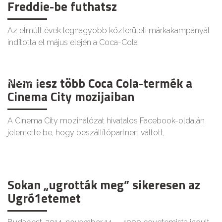
Freddie-be futhatsz
Az elmúlt évek legnagyobb közterületi márkakampányát
indította el május elején a Coca-Cola
Nem lesz több Coca Cola-termék a
KIKAPCS
Cinema City mozijaiban
A Cinema City mozihálózat hivatalos Facebook-oldalán
jelentette be, hogy beszállítópartnert váltott,
Sokan „ugrották meg” sikeresen az
Ugró1etemet