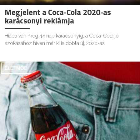
Megjelent a Coca-Cola 2020-as
karácsonyi reklámja
Hiába van még 44 nap karácsonyig, a Coca-Cola jó
szokásához híven már ki is dobta új, 2020-as
ÉLETMÓD