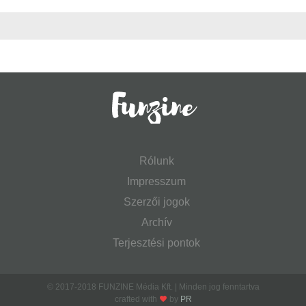
Rólunk
Impresszum
Szerzői jogok
Archív
Terjesztési pontok
© 2017-2018 FUNZINE Média Kft. | Minden jog fenntartva
crafted with
by
PR