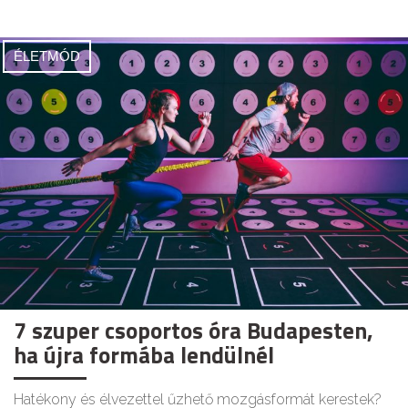
ÉLETMÓD
7 szuper csoportos óra Budapesten,
ha újra formába lendülnél
Hatékony és élvezettel űzhető mozgásformát kerestek?