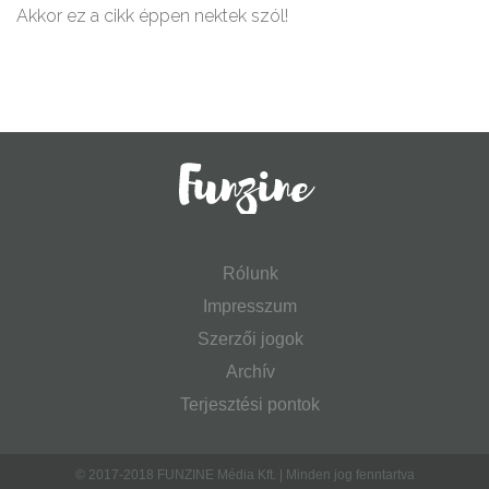
Akkor ez a cikk éppen nektek szól!
Rólunk
Impresszum
Szerzői jogok
Archív
Terjesztési pontok
© 2017-2018 FUNZINE Média Kft. | Minden jog fenntartva