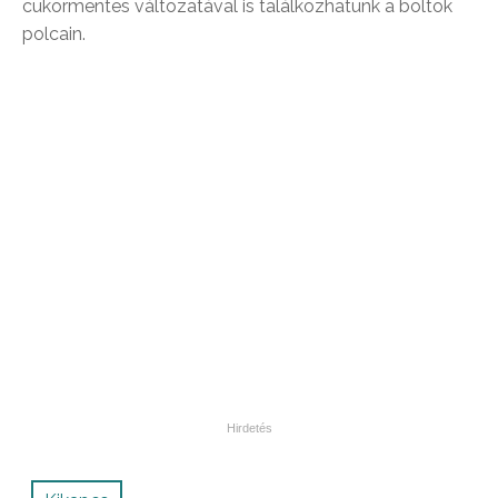
cukormentes változatával is találkozhatunk a boltok
polcain.