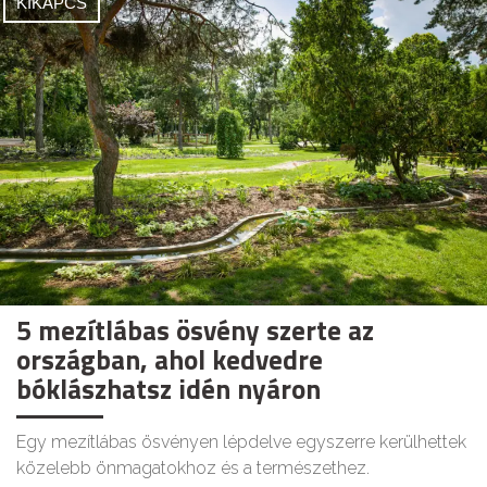
KIKAPCS
5 mezítlábas ösvény szerte az
országban, ahol kedvedre
bóklászhatsz idén nyáron
Egy mezítlábas ösvényen lépdelve egyszerre kerülhettek
közelebb önmagatokhoz és a természethez.