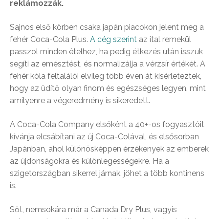
reklámozzák.
Sajnos első körben csaka japán piacokon jelent meg a
fehér Coca-Cola Plus.
A cég szerint
az ital remekül
passzol minden ételhez, ha pedig étkezés után isszuk
segíti az emésztést, és normalizálja a vérzsír értékét. A
fehér kóla feltalálói elvileg több éven át kísérleteztek,
hogy az üdítő olyan finom és egészséges legyen, mint
amilyenre a végeredmény is sikeredett.
A Coca-Cola Company elsőként a 40+-os fogyasztóit
kívánja elcsábítani az új Coca-Colával, és elsősorban
Japánban, ahol különösképpen érzékenyek az emberek
az újdonságokra és különlegességekre. Ha a
szigetországban sikerrel járnak, jöhet a több kontinens
is.
Sőt, nemsokára már a Canada Dry Plus, vagyis