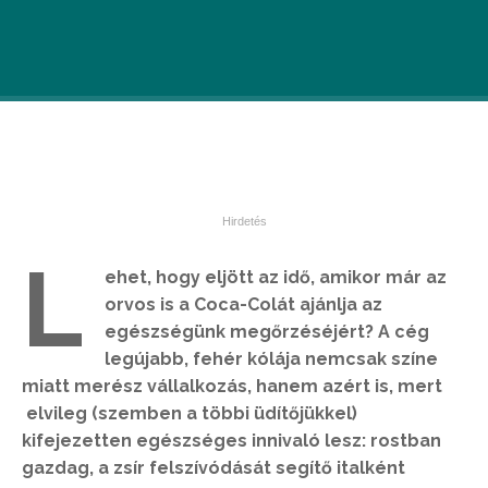
L
ehet, hogy eljött az idő, amikor már az
orvos is a Coca-Colát ajánlja az
egészségünk megőrzéséjért? A cég
legújabb, fehér kólája nemcsak színe
miatt merész vállalkozás, hanem azért is, mert
elvileg (szemben a többi üdítőjükkel)
kifejezetten egészséges innivaló lesz: rostban
gazdag, a zsír felszívódását segítő italként