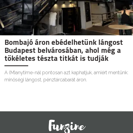
Bombajó áron ebédelhetünk lángost
Budapest belvárosában, ahol még a
tökéletes tészta titkát is tudják
A (M)anytime-nál pontosan azt kaphatjuk, amiért mentünk:
minőségi lángost, pénztárcabarát áron.