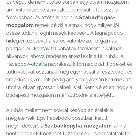
És végül, de nem utolsó sorban egy olyan mozgalom,
ami különösebb szervezkedés nélkül jött össze a
fővárosban, és azóta is hódít. A
Szabadfogas-
mozgalom
remek példája annak, hogy milyen jól
össze tudunk fogni mások kedvéért. A legnagyobb
hideg érkezésével a város különböző, forgalmas
pontjain bukkantak fel kabátok tárolására alkalmas
állványok, ahova rendesen érkeztek is a téli ruhák. A
Facebook-oldalra
naprakész információkat, tippeket és
tudnivalókat osztanak meg egymással a résztvevők és
érdeklődők, a ruhák pedig amilyen gyorsan kerülnek az
utcára, olyan gyorsan kelnek is el. Nem véletlen, hogy a
budapesti mozgalom már külföldre is átterjedt.
A ruhák mellett nem sokkal később az ételek is
megjelentek. Egy Facebook-posztban került
meghirdetésre a
Szabadkonyha-mozgalom
, ami a
hontalanok élelmezését tűzte ki célul. Nem találták fel