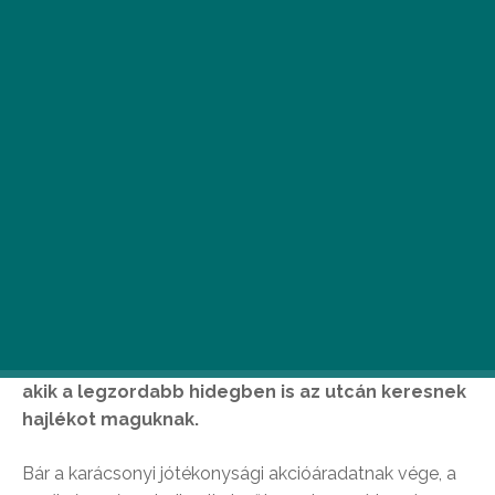
A
kemény mínuszok legfeljebb a téli
sportok szerelmeseinek kedveznek, a
legtöbben csak bosszankodunk a
hideg miatt. De mit élhetnek át azok,
akik a legzordabb hidegben is az utcán keresnek
hajlékot maguknak.
Bár a karácsonyi jótékonysági akcióáradatnak vége, a