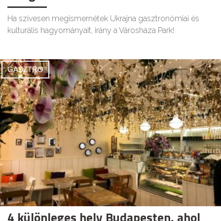
Ha szívesen megismernétek Ukrajna gasztronómiai és
kulturális hagyományait, irány a Városháza Park!
GASZTRO
4 különleges hely Budapesten, ahol