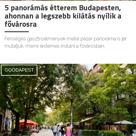
5 panorámás étterem Budapesten,
ahonnan a legszebb kilátás nyílik a
fővárosra
Fenséges gasztroélmények mellé pazar panoráma is jár:
mutatjuk, merre érdemes indulni a fővárosban.
GOODAPEST