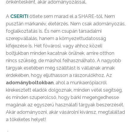
önkéntesként, akár adományozással.
A
CSERITI
ötlete sem marad el a SHARE-től. Nem
pusztán márkanév, életérzés. Nem csak adományozás,
foglalkoztatás is. És nem csupán társadalmi
szerepvállalás, hanem a környezettudatosság
kifejezése is. Hét fővárosi, vagy ahhoz közeli
boltjukban minden kacatnak örülnek, amire otthon
nincs szükség, de máshol felhasználható. A nagyobb
tárgyak esetében még szállítást is vállalnak annak
érdekében, hogy eljuthasson a rászorulókhoz. Az
adományboltokban
, ahol a munkaerőpiacról
kirekesztett eladók dolgoznak, minden vétel segítség,
és minden szuperolcsó, hogy bárki megengedhesse
magának az egyszerű használati tárgyak beszerzését.
Akár adományozni, akár vásárolni kívánsz, megtaláltad
a tökéletes helyet!