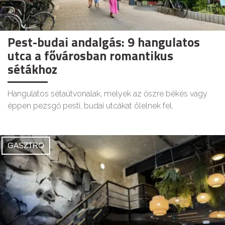
Pest-budai andalgás: 9 hangulatos
utca a fővárosban romantikus
sétákhoz
Hangulatos sétaútvonalak, melyek az őszre békés vagy
éppen pezsgő pesti, budai utcákat ölelnek fel.
GASZTRO