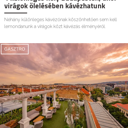
virágok ölelésében kávézhatunk
Néhány különleges kávézónak köszönhetően sem kell
lemondanunk a virágok közt kávézás élményéről.
GASZTRO