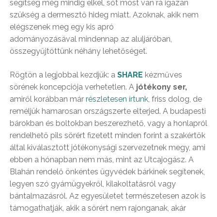
segítség még mindig elkel, sőt most van rá igazán
szükség a dermesztő hideg miatt. Azoknak, akik nem
elégszenek meg egy kis apró
adományozásával mindennap az aluljáróban,
összegyűjtöttünk néhány lehetőséget.
Rögtön a legjobbal kezdjük: a
SHARE
kézműves
sörének koncepciója verhetetlen. A
jótékony ser,
amiről korábban már
részletesen írtunk
, friss dolog, de
reméljük hamarosan országszerte elterjed. A budapesti
bárokban és boltokban beszerezhető, vagy a honlapról
rendelhető pils sörért fizetett minden forint a szakértők
által kiválasztott jótékonysági szervezetnek megy, ami
ebben a hónapban nem más, mint az Utcajogász. A
Blahán rendelő önkéntes ügyvédek bárkinek segítenek,
legyen szó gyámügyekről, kilakoltatásról vagy
bántalmazásról. Az egyesületet természetesen azok is
támogathatják, akik a sörért nem rajonganak, akár