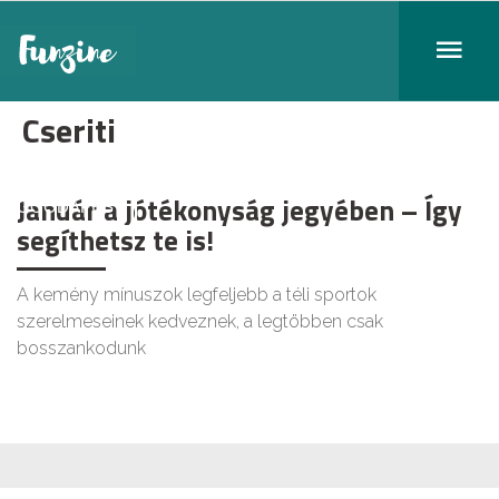
Cseriti
Január a jótékonyság jegyében – Így
GOODAPEST
segíthetsz te is!
A kemény mínuszok legfeljebb a téli sportok
szerelmeseinek kedveznek, a legtöbben csak
bosszankodunk