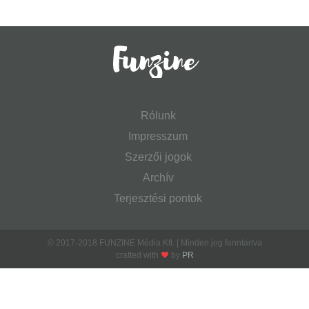
Rólunk
Impresszum
Szerzői jogok
Archív
Terjesztési pontok
© 2017-2018 FUNZINE Média Kft. | Minden jog fenntartva
crafted with
by
PR