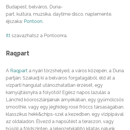
Budapest, belváros, Duna-
part, kultúra, muzsika, daytime disco, naplemente,
éjszaka:
Pontoon
.
Itt
szavazhatsz a Pontoonra.
Raqpart
A
Raqpart
a nyári törzshelyed, a város közepén, a Duna
partján. Szakadj ki a belváros forgatagából, éld át a
vízparti hangulat utánozhatatlan érzését, egy
karnyújtásnyira a folyótól! Egész napos lazulás a
Lánchíd kőoroszlánjainak árnyékában, egy gyümölcsös
smoothie, vagy egy jéghideg rosé fröccs társaságában,
klasszikus hekk&chips-szel a kezedben, egy vizipipával
az oldaladon. Élvezd a napsütést a teraszon, vagy
hűsölj a földszinten, a lélegzetelállító kilátás nálunk