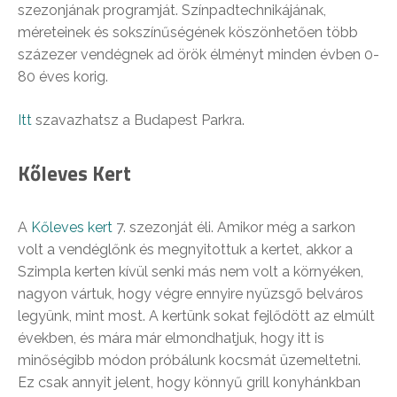
szezonjának programját. Színpadtechnikájának,
méreteinek és sokszínűségének köszönhetően több
százezer vendégnek ad örök élményt minden évben 0-
80 éves korig.
Itt
szavazhatsz a Budapest Parkra.
Kőleves Kert
A
Kőleves kert
7. szezonját éli. Amikor még a sarkon
volt a vendéglőnk és megnyitottuk a kertet, akkor a
Szimpla kerten kívül senki más nem volt a környéken,
nagyon vártuk, hogy végre ennyire nyüzsgő belváros
legyünk, mint most. A kertünk sokat fejlődött az elmúlt
években, és mára már elmondhatjuk, hogy itt is
minőségibb módon próbálunk kocsmát üzemeltetni.
Ez csak annyit jelent, hogy könnyű grill konyhánkban