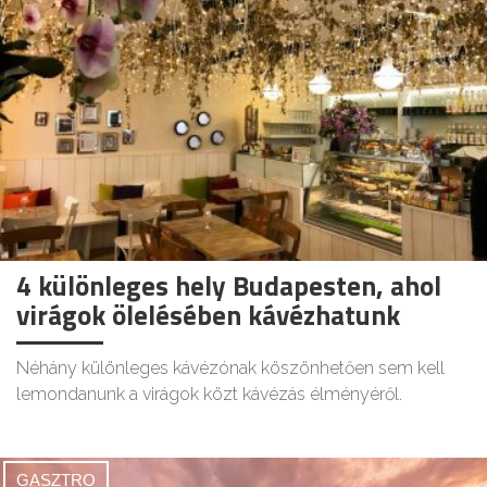
4 különleges hely Budapesten, ahol
virágok ölelésében kávézhatunk
Néhány különleges kávézónak köszönhetően sem kell
lemondanunk a virágok közt kávézás élményéről.
GASZTRO