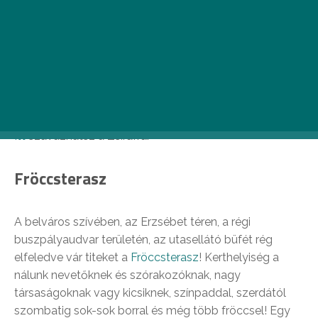
Zsiráf
A
Zsiráf
Budapest legújabb sörkertje ahol szabadtéri
kiállítások, képzőművészeti vásárok, vasárnapi piacok,
akusztikus koncertek és dj-k töltik meg a
programtáblát.
Itt
szavazhatsz a Zsiráfra.
Fröccsterasz
A belváros szívében, az Erzsébet téren, a régi
buszpályaudvar területén, az utasellátó büfét rég
elfeledve vár titeket a
Fröccsterasz
! Kerthelyiség a
nálunk nevetőknek és szórakozóknak, nagy
társaságoknak vagy kicsiknek, színpaddal, szerdától
szombatig sok-sok borral és még több fröccsel! Egy