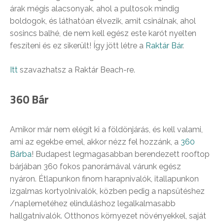
árak mégis alacsonyak, ahol a pultosok mindig
boldogok, és láthatóan élvezik, amit csinálnak, ahol
sosincs balhé, de nem kell egész este karót nyelten
feszíteni és ez sikerült! Így jött létre a
Raktár Bár
.
Itt
szavazhatsz a Raktár Beach-re.
360 Bár
Amikor már nem elégít ki a földönjárás, és kell valami,
ami az egekbe emel, akkor nézz fel hozzánk, a
360
Bárba
! Budapest legmagasabban berendezett rooftop
bárjában 360 fokos panorámával várunk egész
nyáron. Étlapunkon finom harapnivalók, itallapunkon
izgalmas kortyolnivalók, közben pedig a napsütéshez
/naplemetéhez elinduláshoz legalkalmasabb
hallgatnivalók. Otthonos környezet növényekkel, saját