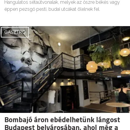
Hangulatos sétaútvonalak, melyek az őszre békés vagy
éppen pezsgő pesti, budai utcákat ölelnek fel.
GASZTRO
Bombajó áron ebédelhetünk lángost
Budapest belvárosában, ahol még a