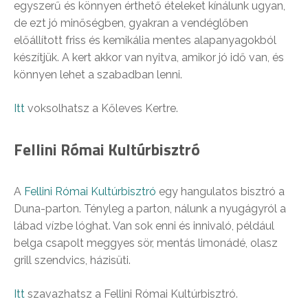
egyszerű és könnyen érthető ételeket kínálunk ugyan,
de ezt jó minőségben, gyakran a vendéglőben
előállított friss és kemikália mentes alapanyagokból
készítjük. A kert akkor van nyitva, amikor jó idő van, és
könnyen lehet a szabadban lenni.
Itt
voksolhatsz a Kőleves Kertre.
Fellini Római Kultúrbisztró
A
Fellini Római Kultúrbisztró
egy hangulatos bisztró a
Duna-parton. Tényleg a parton, nálunk a nyugágyról a
lábad vízbe lóghat. Van sok enni és innivaló, például
belga csapolt meggyes sör, mentás limonádé, olasz
grill szendvics, házisüti.
Itt
szavazhatsz a Fellini Római Kultúrbisztró.