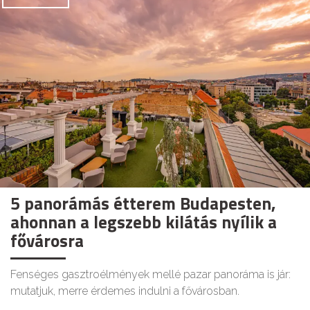
5 panorámás étterem Budapesten,
ahonnan a legszebb kilátás nyílik a
fővárosra
Fenséges gasztroélmények mellé pazar panoráma is jár:
mutatjuk, merre érdemes indulni a fővárosban.