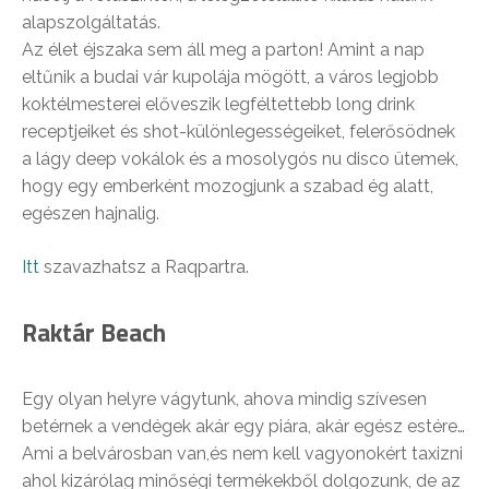
alapszolgáltatás.
Az élet éjszaka sem áll meg a parton! Amint a nap
eltűnik a budai vár kupolája mögött, a város legjobb
koktélmesterei előveszik legféltettebb long drink
receptjeiket és shot-különlegességeiket, felerősödnek
a lágy deep vokálok és a mosolygós nu disco ütemek,
hogy egy emberként mozogjunk a szabad ég alatt,
egészen hajnalig.
Itt
szavazhatsz a Raqpartra.
Raktár Beach
Egy olyan helyre vágytunk, ahova mindig szívesen
betérnek a vendégek akár egy piára, akár egész estére…
Ami a belvárosban van,és nem kell vagyonokért taxizni
ahol kizárólag minőségi termékekből dolgozunk, de az