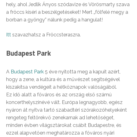
hely, ahol Jedlik Ányos szódavize és Vörösmarty szava
a fröccs kíséri a beszélgetéseket! Mert „fölfelé megy a
borban a gyöngy” nálunk pedig a hangulat!
Itt
szavazhatsz a Fröccsteraszra.
Budapest Park
A
Budapest Park
5 éve nyitotta meg a kapuit azért,
hogy a zene, a kultúra és a művészet segítségével
kiszakítsa vendégeit a hétköznapok valóságából.
Ez idő alatt a főváros és az ország első számú
koncerthelyszínévé vált. Európa legnagyobb, egész
nyáron át nyitva tartó szabadtéri szórakozóhelyeként
rengeteg feltörekvő zenekarnak ad lehetőséget,
minden évben világsztárokat csábít Budapestre, és
ezzel alapvetően meghatározza a főváros nyári