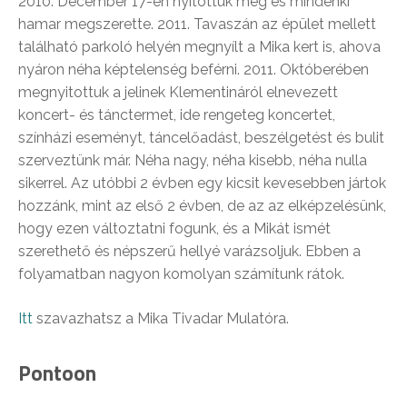
2010. December 17-én nyitottuk meg és mindenki
hamar megszerette. 2011. Tavaszán az épület mellett
található parkoló helyén megnyílt a Mika kert is, ahova
nyáron néha képtelenség beférni. 2011. Októberében
megnyitottuk a jelinek Klementináról elnevezett
koncert- és tánctermet, ide rengeteg koncertet,
színházi eseményt, táncelőadást, beszélgetést és bulit
szerveztünk már. Néha nagy, néha kisebb, néha nulla
sikerrel. Az utóbbi 2 évben egy kicsit kevesebben jártok
hozzánk, mint az első 2 évben, de az az elképzelésünk,
hogy ezen változtatni fogunk, és a Mikát ismét
szerethető és népszerű hellyé varázsoljuk. Ebben a
folyamatban nagyon komolyan számítunk rátok.
Itt
szavazhatsz a Mika Tivadar Mulatóra.
Pontoon