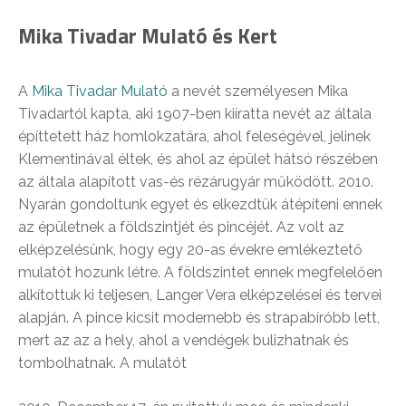
Mika Tivadar Mulató és Kert
A
Mika Tivadar Mulató
a nevét személyesen Mika
Tivadartól kapta, aki 1907-ben kiíratta nevét az általa
építtetett ház homlokzatára, ahol feleségével, jelinek
Klementinával éltek, és ahol az épület hátsó részében
az általa alapított vas-és rézárugyár működött. 2010.
Nyarán gondoltunk egyet és elkezdtük átépíteni ennek
az épületnek a földszintjét és pincéjét. Az volt az
elképzelésünk, hogy egy 20-as évekre emlékeztető
mulatót hozunk létre. A földszintet ennek megfelelően
alkítottuk ki teljesen, Langer Vera elképzelései és tervei
alapján. A pince kicsit modernebb és strapabíróbb lett,
mert az az a hely, ahol a vendégek bulizhatnak és
tombolhatnak. A mulatót