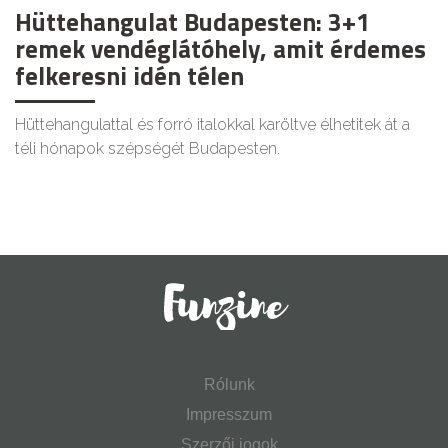
Hüttehangulat Budapesten: 3+1
remek vendéglátóhely, amit érdemes
felkeresni idén télen
Hüttehangulattal és forró italokkal karöltve élhetitek át a
téli hónapok szépségét Budapesten.
Rólunk
Impresszum
Szerzői jogok