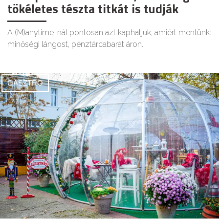
tökéletes tészta titkát is tudják
A (M)anytime-nál pontosan azt kaphatjuk, amiért mentünk:
minőségi lángost, pénztárcabarát áron.
GASZTRO