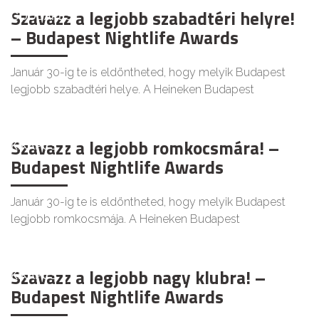
Szavazz a legjobb szabadtéri helyre!
GOODAPEST
– Budapest Nightlife Awards
Január 30-ig te is eldöntheted, hogy melyik Budapest
legjobb szabadtéri helye. A Heineken Budapest
Szavazz a legjobb romkocsmára! –
KIKAPCS
Budapest Nightlife Awards
Január 30-ig te is eldöntheted, hogy melyik Budapest
legjobb romkocsmája. A Heineken Budapest
Szavazz a legjobb nagy klubra! –
KIKAPCS
Budapest Nightlife Awards