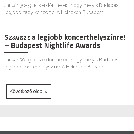
Január 30-ig te is eldöntheted, hogy melyik Budapest
legjobb nagy koncertje. A Heineken Budapest
Szavazz a legjobb koncerthelyszínre!
KIKAPCS
– Budapest Nightlife Awards
Január 30-ig te is eldöntheted, hogy melyik Budapest
legjobb koncerthelyszíne. A Heineken Budapest
Következő oldal »