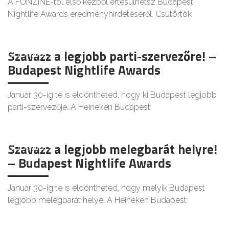
A FUNZINE-tól első kézből értesülhetsz Budapest
Nightlife Awards eredményhirdetéséről. Csütörtök
Szavazz a legjobb parti-szervezőre! –
GOODAPEST
Budapest Nightlife Awards
Január 30-ig te is eldöntheted, hogy ki Budapest legjobb
parti-szervezője. A Heineken Budapest
Szavazz a legjobb melegbarát helyre!
GOODAPEST
– Budapest Nightlife Awards
Január 30-ig te is eldöntheted, hogy melyik Budapest
legjobb melegbarát helye. A Heineken Budapest